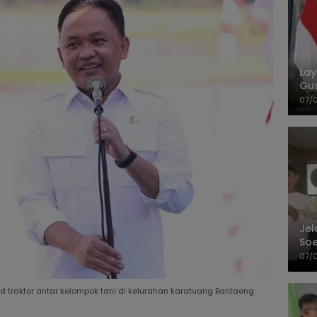
La
Gu
Cet
07/
Jel
Soe
Pel
07/
traktor antar kelompok tani di kelurahan karatuang Bantaeng