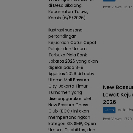
di Desa Sikalang,
Post Views: 1,6
Kecamatan Talawi,
Kamis (6/8/2026).
Ilustrasi suasana
pertandingan
Kejuaraan Catur Cepat
Pelajar dan Umum
Terbuka Piala Bank
Jakarta 2026 yang akan
digelar pada 8–9
Agustus 2026 di Lobby
Utama Mall Bassura
City, Jakarta Timur.
New Bassur
Turnamen yang
Lewat Keju
diselenggarakan oleh
2026
New Bassura Chess
Berita
06/08/2
Club (BCC) ini akan
mempertandingkan
Post Views: 1,7
kategori SD, SMP, Open
Umum, Disabilitas, dan