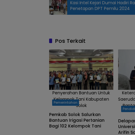
Kasi Intel Kejari Dumai Hadiri 
Penetapan DPT Pemilu 2024
Pos Terkait
Penyerahan Bantuan Untuk
Keter
Kelompok Tani Kabupaten
Saerudd
Pemerintahan
Solok
Banta
Pendid
Pemkab Solok Salurkan
Bantuan Irigasi Pertanian
Delapan
Bagi 102 Kelompok Tani
Universi
Arifin 