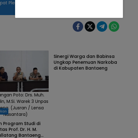
Rapat Pleno Rekapitulasi dan
Daerah
Sinergi Warga dan Babinsa
Ungkap Penemuan Narkoba
di Kabupaten Bantaeng
angan Poto: Drs. Muh.
in, M.Si. Warek 3 Unpas
eng. (Jusran / Lensa
ikan
Nusantara)
 Program Studi di
tas Prof. Dr. H. M.
Sallatang Bantaeng