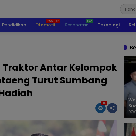
Pendidikan
Otomotif
Kesehatan
Teknologi
Rel
Be
Traktor Antar Kelompok
antaeng Turut Sumbang
Hadiah
Wal
184
Saw
Sik
07/
Mit