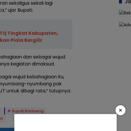
Jo
n sekaligus sekali lagi
,” ujar Bupati.
TQ Tingkat Kabupaten,
an Piala Bergilir
ahagiaan dan sebagai wujud
nya kegiatan dimaksud.
agai wujud kebahagiaan itu,
kut nyumbang-nyumbang pak
T untuk dibagi rata,” tutupnya.
×
i
Bupati Bantaeng
or