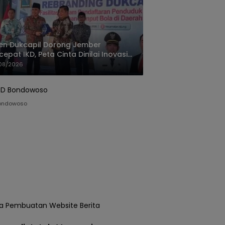
jen Dukcapil Dorong Jember
cepat IKD, Peta Cinta Dinilai Inovasi
ayanan Terbaik
08/2026
ondowoso