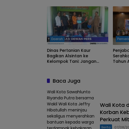
Tertuli
Pihak K
Penjela
Daerah
Pemeri
Dinas Pertanian Kaur
Penjab
Bagikan Alsintan ke
Serahk
Kelompok Tani: Jangan
Tahun 
Dijual
BPK
Baca Juga
Wali Kota Sawahlunto
Riyanda Putra bersama
Wakil Wali Kota Jeffry
Wali Kota 
Hibatullah meninjau
Korban Keb
sekaligus menyerahkan
Perkuat Mi
bantuan kepada warga
Berita
07/08/2
terdampak kebakaran