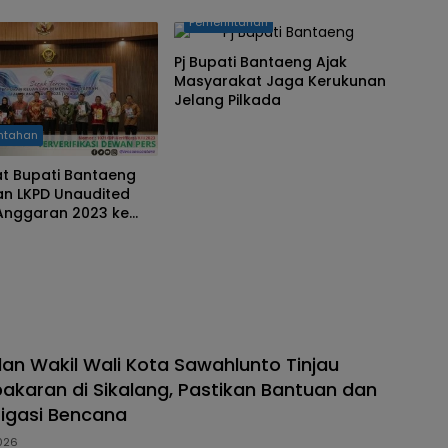
s Belum Terakreditasi,
Pemerintahan
ampus Beri
san
Pj Bupati Bantaeng Ajak
Masyarakat Jaga Kerukunan
Jelang Pilkada
ntahan
at Bupati Bantaeng
an LKPD Unaudited
Anggaran 2023 ke
dan Wakil Wali Kota Sawahlunto Tinjau
akaran di Sikalang, Pastikan Bantuan dan
tigasi Bencana
026