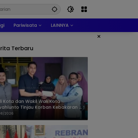
igi
Pariwisata
LAINNYA
×
rita Terbaru
i Kota dan Wakil Wali Kota
ahlunto Tinjau Korban Kebakaran di
alang, Pastikan Bantuan dan Perkuat
08/2026
igasi Bencana