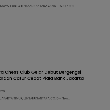
87 SAWAHLUNTO, LENSANUSANTARA.CO.ID – Wali Kota…
a Chess Club Gelar Debut Bergengsi
araan Catur Cepat Piala Bank Jakarta
026
20 JAKARTA TIMUR, LENSANUSANTARA.CO.ID – New…