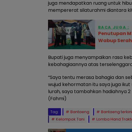
juga mendapatkan ruang untuk hibura
mempererat silaturahmi diantara kita
BACA JUGA :
Penutupan M
Wabup Serahk
Bupati juga menyampaikan rasa keb
kebahagiaannya atas terselenggara
“Saya tentu merasa bahagia dan seb
wujud kehormatan itu saya juga i
lurah, saya tambahkan hadiahnya 2 J
(Fahmi)
Tag:
Bantaeng
Bantaeng terkin
Kelompok Tani
Lomba Hand Trakt