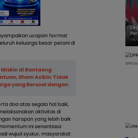
Dir
Per
menyampaikan ucapan hormat
Pel
06/
luruh keluarga besar petani di
DPRD B
 Miskin di Bantaeng
tuan, Ilham Azikin: Tidak
arga yang Bersoal dengan
rta doa atas segala hal baik,
melaksanakan aktivitas di
ngan harapan yang lebih baik
mentum ini senantiasa
njadi wujud syukur, masyarakat