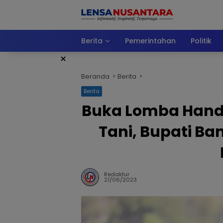
Langsung
ke
konten
Berita
Pemerintahan
Politik
×
Beranda
Berita
Berita
Buka Lomba Hand 
Tani, Bupati B
Redaktur
21/06/2023