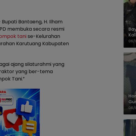
 Bupati Bantaeng, H. Ilham
 OPD membuka secara resmi
Bay
Kal
lompok tani
se-Kelurahan
Pol
06/
lurahan Karutuang Kabupaten
agai ajang silaturahmi yang
traktor yang ber-tema
pok Tani.”
Hom
Gu
Sa
06/
Pas