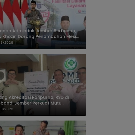
yanan Adminduk Jember Berbenah,
s Khozin Dorong Penambahan Mesin
ak e-KTP
08/2026
ang Akreditasi Paripurna, RSD dr
bandi Jember Perkuat Mutu
ayanan Terus Ditingkatkan
08/2026