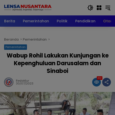
Langsung
ke
konten
Berita
Pemerintahan
Politik
Pendidikan
Otomo
Beranda
Pemerintahan
Pemerintahan
Wabup Rohil Lakukan Kunjungan ke
Kepenghuluan Darusalam dan
Sinaboi
202
Redaktur
30/07/2023