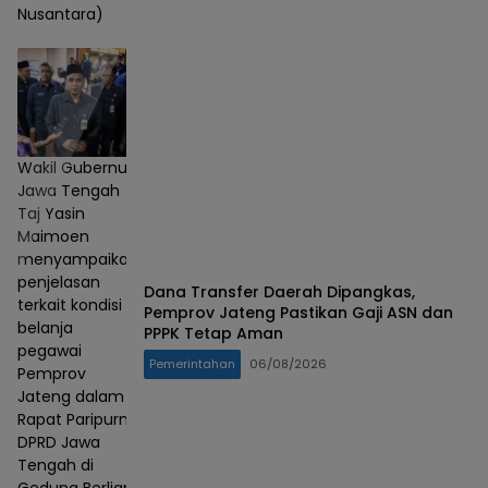
Nusantara)
Wakil Gubernur
Jawa Tengah
Taj Yasin
Maimoen
menyampaikan
penjelasan
Dana Transfer Daerah Dipangkas,
terkait kondisi
Pemprov Jateng Pastikan Gaji ASN dan
belanja
PPPK Tetap Aman
pegawai
Pemerintahan
06/08/2026
Pemprov
Jateng dalam
Rapat Paripurna
DPRD Jawa
Tengah di
Gedung Berlian,