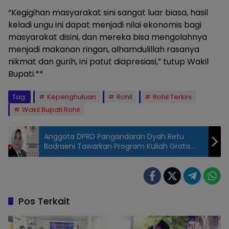
“Kegigihan masyarakat sini sangat luar biasa, hasil
keladi ungu ini dapat menjadi nilai ekonomis bagi
masyarakat disini, dan mereka bisa mengolahnya
menjadi makanan ringan, alhamdulillah rasanya
nikmat dan gurih, ini patut diapresiasi,” tutup Wakil
Bupati.**
Tag:
Kepenghuluan
Rohil
Rohil Terkini
Wakil Bupati Rohil
Anggota DPRD Pangandaran Dyah Retu
Badraeni Tawarkan Program Kuliah Gratis
Sembari Kerja Magang
Pos Terkait