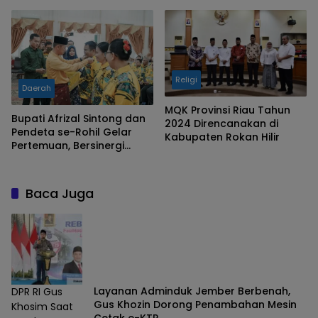
Religi
Daerah
MQK Provinsi Riau Tahun
Bupati Afrizal Sintong dan
2024 Direncanakan di
Pendeta se-Rohil Gelar
Kabupaten Rokan Hilir
Pertemuan, Bersinergi
Membangun Negeri
Baca Juga
Layanan Adminduk Jember Berbenah,
DPR RI Gus
Gus Khozin Dorong Penambahan Mesin
Khosim Saat
Cetak e-KTP