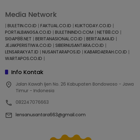
Media Network
|
BULETIN.CO.ID
|
FAKTUAL.CO.ID
|
KLIKTODAY.CO.ID
|
PORTALBANGSA.CO.ID
|
BULETININDO.COM
|
NET88.CO
|
SIGAP88.NET
|
BERITANASIONAL.CO.ID
|
BERITALIMA.ID
|
JEJAKPERISTIWA.CO.ID
|
SIBERNUSANTARA.CO.ID
|
LENSARAKYAT.ID
|
NUSANTARAPOS.ID
|
KABARDAERAH.CO.ID
|
WARTAPOS.CO.ID
|
Info Kontak
Jalan Kawah Ijen No. 26 Kabupaten Bondowoso - Jawa
Timur - Indonesia
082247076663
lensanusantara663@gmail.com