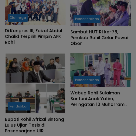
Olahraga
Pemerintahan
Di Kongres III, Faizal Abdul
Sambut HUT RI ke-78,
Chalid Terpilih Pimpin AFK
Pemkab Rohil Gelar Pawai
Rohil
Obor
Pemerintahan
Wabup Rohil Sulaiman
Santuni Anak Yatim,
Peringatan 10 Muharram
Pendidikan
1445 Hijriah
Bupati Rohil Afrizal Sintong
Lulus Ujian Tesis di
Pascasarjana UIR