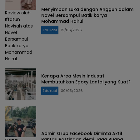
Menyimpan Luka dengan Anggun dalam
Review oleh
Novel Bersampul Batik karya
Iffatun
Mohammad Hairul
Navisah atas
Edukasi
19/06/2026
Novel
Bersampul
Batik karya
Mohammad
Hairul.
Kenapa Area Mesin Industri
Membutuhkan Epoxy Lantai yang Kuat?
Edukasi
30/05/2026
Admin Grup Facebook Diminta Aktif
Pantau Postingan demi Jaga Ruang