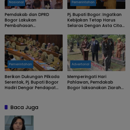
Nasional
Pemerintahan
Pemdakab dan DPRD
Pj. Bupati Bogor: Ingatkan
Bogor Lakukan
Kebijakan Tetap Harus
Pembahasan
Selaras Dengan Asta Cita
Pembangunan Bumi Tegar
Pemerintah Pusat
Beriman
Pemerintahan
Advertorial
Berikan Dukungan Pilkada
Memperingati Hari
Serentak, Pj. Bupati Bogor
Pahlawan, Pemdakab
Hadiri Dengar Pendapat
Bogor laksanakan Ziarah
bersama Komisi II DPR RI
Nasional
Baca Juga