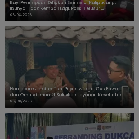
Bayi Perempuan Ditipkan Sireminal Kalipucang,
Ibunya Tidak Kembali Lagi, Polisi Telusuri
Keberadaan Orang Tua
06/08/2026
Homecare Jember Tuai Pujian warga, Gus Fawait
dan Ombudsman RI Saksikan Layanan Kesehatan
Rumah Pasien
06/08/2026