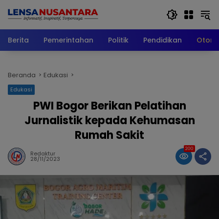
Langsung
ke
konten
Berita
Pemerintahan
Politik
Pendidikan
Otomo
Beranda
Edukasi
Edukasi
PWI Bogor Berikan Pelatihan
Jurnalistik kepada Kehumasan
Rumah Sakit
200
Redaktur
28/11/2023