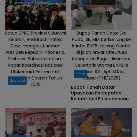
Ketua DPRD Provinsi Sulawesi
Bupati Tanah Datar Eka
Selatan, Andi Rachmatika
Putra, SE, MM berkunjung ke
Dewi, mengikuti arahan
kantor BNPB training Center
Presiden Republik Indonesia,
di jalan Anyar Citeuruep
Prabowo Subianto, dalam
Kabupaten Bogor disambut
Rapat Koordinasi Nasional
Sekertaris Utama BNPB RI
(Rakornas) Pemerintah
Rustian S.Si.,Apt.,M.Kes,
Berita
Pusat dan Daerah Tahun
Selasa (11/11/2025).
Nasional
2026
Bupati Tanah Datar
Upayakan Percepatan
Rehabilitasi Pascabencana
ke BNPB RI