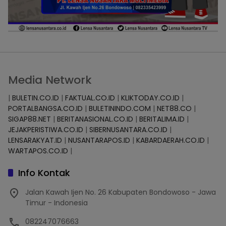
Media Network
|
BULETIN.CO.ID
|
FAKTUAL.CO.ID
|
KLIKTODAY.CO.ID
|
PORTALBANGSA.CO.ID
|
BULETININDO.COM
|
NET88.CO
|
SIGAP88.NET
|
BERITANASIONAL.CO.ID
|
BERITALIMA.ID
|
JEJAKPERISTIWA.CO.ID
|
SIBERNUSANTARA.CO.ID
|
LENSARAKYAT.ID
|
NUSANTARAPOS.ID
|
KABARDAERAH.CO.ID
|
WARTAPOS.CO.ID
|
Info Kontak
Jalan Kawah Ijen No. 26 Kabupaten Bondowoso - Jawa
Timur - Indonesia
082247076663