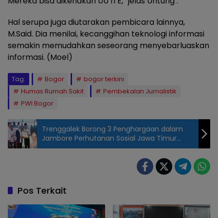
Mereka bisa dikenakan UU ITE,” jelas Untung .
Hal serupa juga diutarakan pembicara lainnya,
M.Said. Dia menilai, kecanggihan teknologi informasi
semakin memudahkan seseorang menyebarluaskan
informasi. (Moel)
Tag:
Bogor
bogor terkini
Humas Rumah Sakit
Pembekalan Jurnalistik
PWI Bogor
Trenggalek Borong 3 Penghargaan dalam
Jambore Perhutanan Sosial Jawa Timur
tahun 2023
Pos Terkait