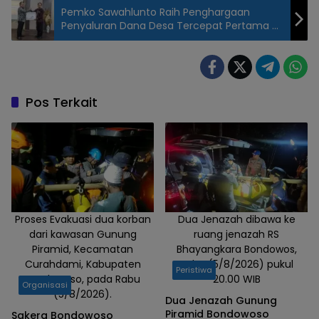
Pemko Sawahlunto Raih Penghargaan
Penyaluran Dana Desa Tercepat Pertama di
Sumbar Tahun 2026
Catur
Prasetyo
Koordinator
Admin Grub
Pos Terkait
Facebook
SRB (Suara
Rakyat
Bondowoso)
Proses Evakuasi dua korban
Dua Jenazah dibawa ke
dari kawasan Gunung
ruang jenazah RS
Piramid, Kecamatan
Bhayangkara Bondowos,
Curahdami, Kabupaten
Rabu (5/8/2026) pukul
Peristiwa
Bondowoso, pada Rabu
20.00 WIB
Organisasi
(5/8/2026).
Dua Jenazah Gunung
Piramid Bondowoso
Sakera Bondowoso