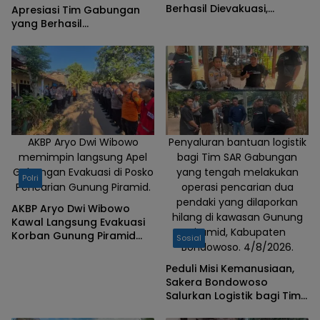
Berhasil Dievakuasi,
Apresiasi Tim Gabungan
Kapolres Aryo Apresiasi
yang Berhasil
Tim Gabungan
Mengevakuasi Dua Korban
Gunung Piramid
AKBP Aryo Dwi Wibowo
Penyaluran bantuan logistik
memimpin langsung Apel
bagi Tim SAR Gabungan
Gabungan Evakuasi di Posko
yang tengah melakukan
Polri
Pencarian Gunung Piramid.
operasi pencarian dua
pendaki yang dilaporkan
AKBP Aryo Dwi Wibowo
hilang di kawasan Gunung
Kawal Langsung Evakuasi
Piramid, Kabupaten
Korban Gunung Piramid
Sosial
Bondowoso. 4/8/2026.
Bondowoso
Peduli Misi Kemanusiaan,
Sakera Bondowoso
Salurkan Logistik bagi Tim
SAR Gabungan di Gunung