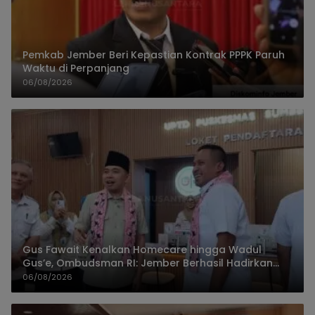
Pemkab Jember Beri Kepastian Kontrak PPPK Paruh
Waktu di Perpanjang
06/08/2026
Gus Fawait Kenalkan Homecare hingga Wadul
Gus’e, Ombudsman RI: Jember Berhasil Hadirkan
Layanan Kualitas
06/08/2026