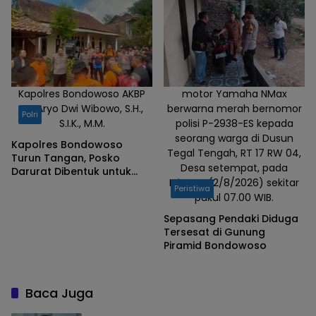
Piramid
Kapolres Bondowoso AKBP
motor Yamaha NMax
Dr. Aryo Dwi Wibowo, S.H.,
berwarna merah bernomor
Polri
S.I.K., M.M.
polisi P-2938-ES kepada
seorang warga di Dusun
Kapolres Bondowoso
Tegal Tengah, RT 17 RW 04,
Turun Tangan, Posko
Desa setempat, pada
Darurat Dibentuk untuk
Minggu (2/8/2026) sekitar
Percepat Pencarian
Peristiwa
pukul 07.00 WIB.
Pendaki Hilang
Sepasang Pendaki Diduga
Tersesat di Gunung
Piramid Bondowoso
Baca Juga