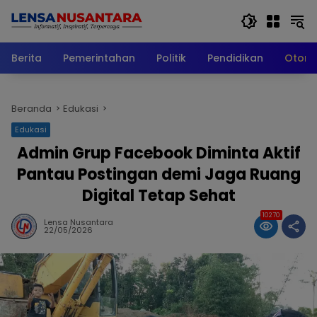
Langsung
ke
konten
Berita
Pemerintahan
Politik
Pendidikan
Otomo
Beranda
Edukasi
Edukasi
Admin Grup Facebook Diminta Aktif
Pantau Postingan demi Jaga Ruang
Digital Tetap Sehat
10270
Lensa Nusantara
22/05/2026