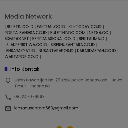
Media Network
|
BULETIN.CO.ID
|
FAKTUAL.CO.ID
|
KLIKTODAY.CO.ID
|
PORTALBANGSA.CO.ID
|
BULETININDO.COM
|
NET88.CO
|
SIGAP88.NET
|
BERITANASIONAL.CO.ID
|
BERITALIMA.ID
|
JEJAKPERISTIWA.CO.ID
|
SIBERNUSANTARA.CO.ID
|
LENSARAKYAT.ID
|
NUSANTARAPOS.ID
|
KABARDAERAH.CO.ID
|
WARTAPOS.CO.ID
|
Info Kontak
Jalan Kawah Ijen No. 26 Kabupaten Bondowoso - Jawa
Timur - Indonesia
082247076663
lensanusantara663@gmail.com