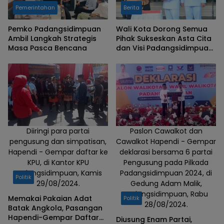
Pemerintahan
Berita
Pemko Padangsidimpuan
Wali Kota Dorong Semua
Ambil Langkah Strategis
Pihak Sukseskan Asta Cita
Masa Pasca Bencana
dan Visi Padangsidimpuan
“MANTAP”
Diiringi para partai
Paslon Cawalkot dan
pengusung dan simpatisan,
Cawalkot Hapendi - Gempar
Hapendi - Gempar daftar ke
deklarasi bersama 6 partai
KPU, di Kantor KPU
Pengusung pada Pilkada
Padangsidimpuan, Kamis
Padangsidimpuan 2024, di
Politik
29/08/2024.
Gedung Adam Malik,
Padangsidimpuan, Rabu
Memakai Pakaian Adat
Politik
28/08/2024.
Batak Angkola, Pasangan
Hapendi-Gempar Daftar
Diusung Enam Partai,