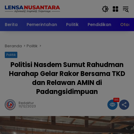
Langsung
ke
konten
Berita
Pemerintahan
Politik
Pendidikan
Otomo
Beranda
Politik
Politik
Politisi Nasdem Sumut Rahudman
Harahap Gelar Rakor Bersama TKD
dan Relawan AMIN di
Padangsidimpuan
186
Redaktur
11/12/2023