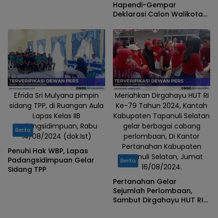
ke KPU Kota
Hapendi-Gempar
Padangsidimpuan
Deklarasi Calon Walikota
dan Wakil Walikota Pilkada
Padangsidimpuan 2024
Efrida Sri Mulyana pimpin
Meriahkan Dirgahayu HUT RI
sidang TPP, di Ruangan Aula
Ke-79 Tahun 2024, Kantah
Lapas Kelas IIB
Kabupaten Tapanuli Selatan
Padangsidimpuan, Rabu
gelar berbagai cabang
Berita
14/08/2024 (dok.Ist)
perlombaan, Di Kantor
Pertanahan Kabupaten
Penuhi Hak WBP, Lapas
Tapanuli Selatan, Jumat
Padangsidimpuan Gelar
Berita
16/08/2024.
Sidang TPP
Pertanahan Gelar
Sejumlah Perlombaan,
Sambut Dirgahayu HUT RI
ke-79