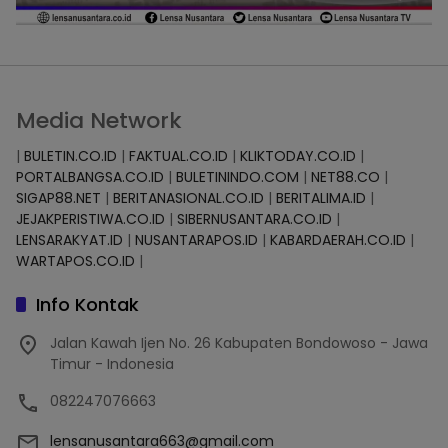
Media Network
|
BULETIN.CO.ID
|
FAKTUAL.CO.ID
|
KLIKTODAY.CO.ID
|
PORTALBANGSA.CO.ID
|
BULETININDO.COM
|
NET88.CO
|
SIGAP88.NET
|
BERITANASIONAL.CO.ID
|
BERITALIMA.ID
|
JEJAKPERISTIWA.CO.ID
|
SIBERNUSANTARA.CO.ID
|
LENSARAKYAT.ID
|
NUSANTARAPOS.ID
|
KABARDAERAH.CO.ID
|
WARTAPOS.CO.ID
|
Info Kontak
Jalan Kawah Ijen No. 26 Kabupaten Bondowoso - Jawa
Timur - Indonesia
082247076663
lensanusantara663@gmail.com