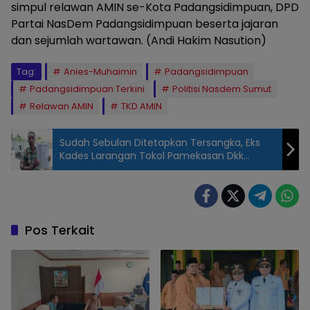
simpul relawan AMIN se-Kota Padangsidimpuan, DPD
Partai NasDem Padangsidimpuan beserta jajaran
dan sejumlah wartawan. (Andi Hakim Nasution)
Tag:
Anies-Muhaimin
Padangsidimpuan
Padangsidimpuan Terkini
Politisi Nasdem Sumut
Relawan AMIN
TKD AMIN
Sudah Sebulan Ditetapkan Tersangka, Eks
Kades Larangan Tokol Pamekasan Dkk
Belum Ditahan
Pos Terkait