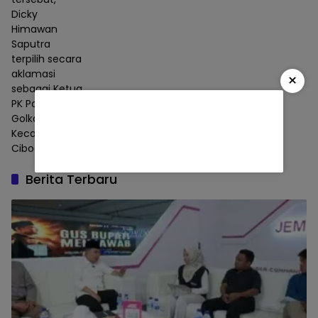
Dicky
Himawan
Saputra
terpilih secara
aklamasi
×
sebagai Ketua
PK Partai
Golkar
Kecamatan
Cibodas.
Berita Terbaru