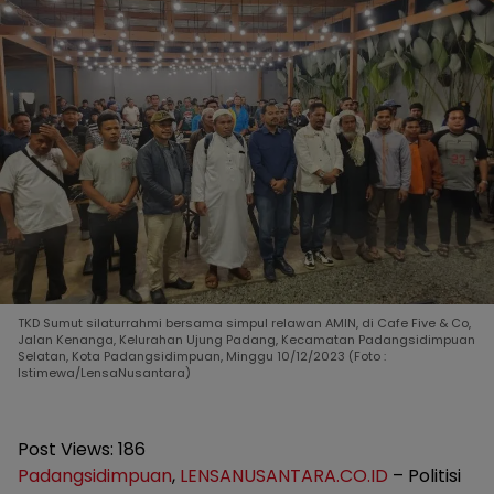
TKD Sumut silaturrahmi bersama simpul relawan AMIN, di Cafe Five & Co,
Jalan Kenanga, Kelurahan Ujung Padang, Kecamatan Padangsidimpuan
Selatan, Kota Padangsidimpuan, Minggu 10/12/2023 (Foto :
Istimewa/LensaNusantara)
Post Views:
186
Padangsidimpuan
,
LENSANUSANTARA.CO.ID
– Politisi