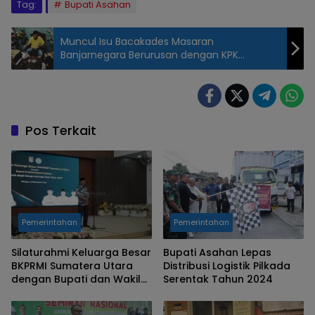
Tag:
Bupati Asahan
Muncul Isu Bacakades Masaran
Banjarnegara Berurusan dengan KPK
Ternyata Hoax, Berikut Faktanya
Pos Terkait
Pemerintahan
Pemerintahan
Silaturahmi Keluarga Besar
Bupati Asahan Lepas
BKPRMI Sumatera Utara
Distribusi Logistik Pilkada
dengan Bupati dan Wakil
Serentak Tahun 2024
Bupati Asahan