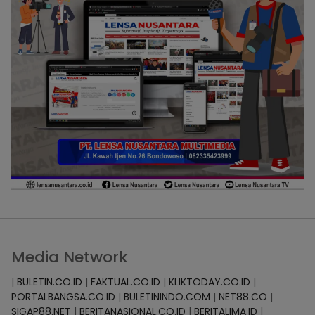
Media Network
|
BULETIN.CO.ID
|
FAKTUAL.CO.ID
|
KLIKTODAY.CO.ID
|
PORTALBANGSA.CO.ID
|
BULETININDO.COM
|
NET88.CO
|
SIGAP88.NET
|
BERITANASIONAL.CO.ID
|
BERITALIMA.ID
|