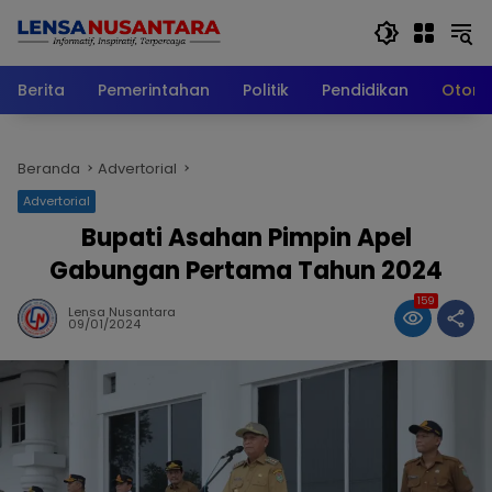
Langsung
ke
konten
Berita
Pemerintahan
Politik
Pendidikan
Otomo
Beranda
Advertorial
Advertorial
Bupati Asahan Pimpin Apel
Gabungan Pertama Tahun 2024
159
Lensa Nusantara
09/01/2024