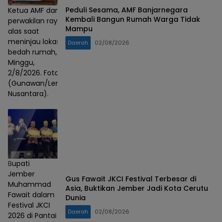
Peduli Sesama, AMF Banjarnegara
Ketua AMF dan
Kembali Bangun Rumah Warga Tidak
perwakilan rayap
Mampu
alas saat
meninjau lokasi
Daerah
02/08/2026
bedah rumah,
Minggu,
2/8/2026. Foto :
(Gunawan/Lensa
Nusantara).
Bupati
Jember
Gus Fawait JKCI Festival Terbesar di
Muhammad
Asia, Buktikan Jember Jadi Kota Cerutu
Fawait dalam
Dunia
Festival JKCI
Daerah
02/08/2026
2026 di Pantai