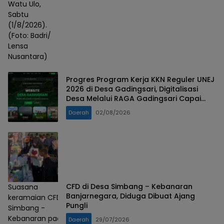
Watu Ulo,
Sabtu
(1/8/2026).
(Foto: Badri/
Lensa
Nusantara)
Progres Program Kerja KKN Reguler UNEJ
2026 di Desa Gadingsari, Digitalisasi
Desa Melalui RAGA Gadingsari Capai
98% Penyelesaian
Daerah
02/08/2026
CFD di Desa Simbang – Kebanaran
Suasana
Banjarnegara, Diduga Dibuat Ajang
keramaian CFD
Pungli
Simbang -
Kebanaran pada
Daerah
29/07/2026