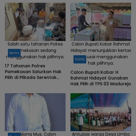
Salah satu tahanan Polres
Calon Bupati Kobar Rahmat
Pamekasan sedang
Hidayat menunjukkan kertas
Berita
menggunakan hak pilihnya.
suara usai menggunakan
Politik
hak pilihnya.
17 Tahanan Polres
Pamekasan Salurkan Hak
Calon Bupati Kobar H
Pilih di Pilkada Serentak
Rahmat Hidayat Gunakan
2024
Hak Pilih di TPS 03 Madurejo
Hi Aliong Mus, Calon
Antusias warga Desa Limbo