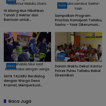
Berita
Gubernur Maluku Utara.
Lohobuba sambut Sasha-
Politik
Yasir.
Hi Aliong Mus Hibahkan
Tanah 2 Hektar dan
Sampaikan Program
Bantuan untuk
Prioritas Kamajuan Taliabu,
Pembangunan Ponpes
Sasha – Yasir Dikerumuni
Hidayatullah di Taliabu
Warga Desa Limbo
Lohobuba
Polri
Sashabila Mus saat
Dalam Waktu Dekat Kantor
Berita
berinteraksi dengan warga.
Polres Pulau Taliabu Bakal
Diresmikan
SAYA TALIABU Berdialog
dengan Warga Desa
Kramat, Memperkuat
Ikhtiar Maju untuk Semua
Baca Juga