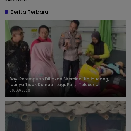
Berita Terbaru
Bayi Perempuan Ditipkan Sireminal Kalipucang,
Ibunya Tidak Kembali Lagi, Polisi Telusuri
Keberadaan Orang Tua
06/08/2026