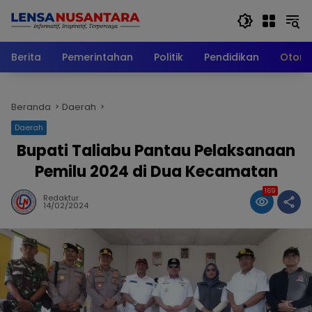
Langsung
ke
konten
Berita
Pemerintahan
Politik
Pendidikan
Otomo
Beranda
Daerah
Daerah
Bupati Taliabu Pantau Pelaksanaan
Pemilu 2024 di Dua Kecamatan
169
Redaktur
14/02/2024