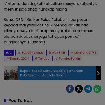
“Antusias dan tingkat kehadiran masyarakat untuk
memilih juga tinggi,” ungkap Aliong.
Ketua DPD II Golkar Pulau Taliabu ini berpesan
kepada masyarakat untuk menggunakan hak
pilihnya. “Saya berharap masyarakat dan semua
elemen dapat menjaga tahapan pemilu,”
pungkasnya. (Sunardi)
Tag:
Bupati Taliabu
Hak Pilih
Monitoring TPS
Pemilu 2024
Taliabu
Taliabu Terkini
Bupati Tapsel Santuni Keluarga Korban
Kebakaran di Angkola Barat
Pos Terkait