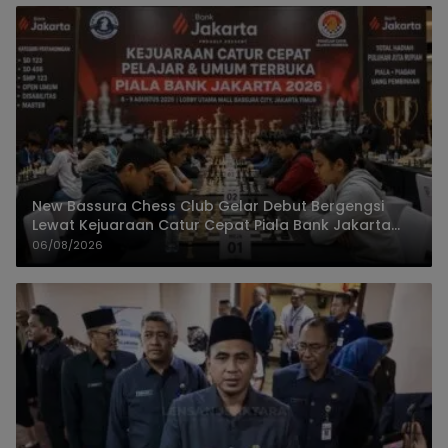
New Bassura Chess Club Gelar Debut Bergengsi
Lewat Kejuaraan Catur Cepat Piala Bank Jakarta
2026
06/08/2026