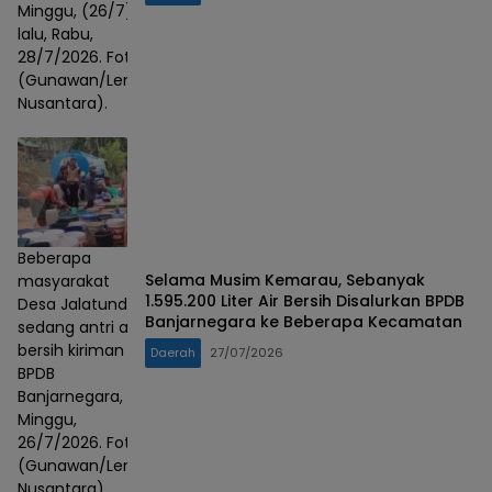
Minggu, (26/7)
lalu, Rabu,
28/7/2026. Foto :
(Gunawan/Lensa
Nusantara).
Beberapa
Selama Musim Kemarau, Sebanyak
masyarakat
1.595.200 Liter Air Bersih Disalurkan BPDB
Desa Jalatunda
Banjarnegara ke Beberapa Kecamatan
sedang antri air
bersih kiriman
Daerah
27/07/2026
BPDB
Banjarnegara,
Minggu,
26/7/2026. Foto :
(Gunawan/Lensa
Nusantara).