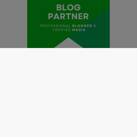
Redaksi
Pedoman Media Siber
Kode Etik Jurnalistik
Perlindungan Profesi Wartawan
Info Iklan
Disclaimer
Tentang Kami