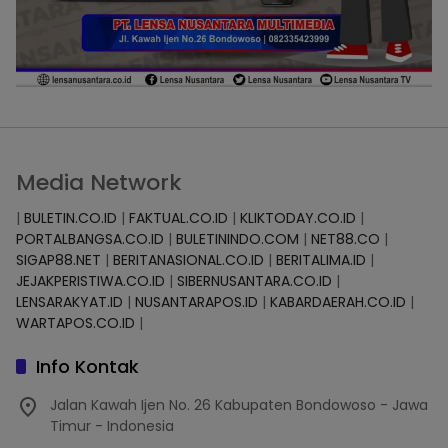
Media Network
|
BULETIN.CO.ID
|
FAKTUAL.CO.ID
|
KLIKTODAY.CO.ID
|
PORTALBANGSA.CO.ID
|
BULETININDO.COM
|
NET88.CO
|
SIGAP88.NET
|
BERITANASIONAL.CO.ID
|
BERITALIMA.ID
|
JEJAKPERISTIWA.CO.ID
|
SIBERNUSANTARA.CO.ID
|
LENSARAKYAT.ID
|
NUSANTARAPOS.ID
|
KABARDAERAH.CO.ID
|
WARTAPOS.CO.ID
|
Info Kontak
Jalan Kawah Ijen No. 26 Kabupaten Bondowoso - Jawa
Timur - Indonesia