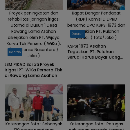
Proyek peningkatan dan
Rapat Dengar Pendapat
rehabilitasi jaringan irigasi
(RDP) Komisi D DPRD
utama di Dusun 1 Desa
bersama DPC KSPSI 1973 dan
Rawang Lama Asahan
perwakilan PT. Pulahan
Daerah
dikerjakan oleh PT. Wijaya
Seruai. ( foto/Joko )
Karya Tbk Persero ( WiKa ).
KSPSI 1973 Asahan
(Foto: Lensa Nusantara /
Tegaskan PT. Pulahan
Daerah
Joko )
Seruai Harus Bayar Uang
Jaminan Pensiun Karyawan
LSM PIKAD Soroti Proyek
Irigasi PT. WiKa Persero Tbk
di Rawang Lama Asahan
Keterangan foto : Sebanyak
Keterangan foto : Petugas
120 orang pendonor
gabungan merazia tempat