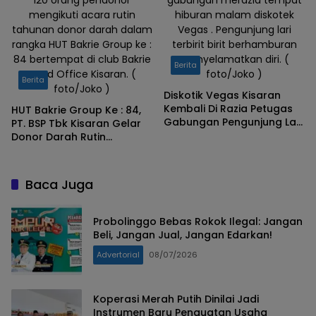
mengikuti acara rutin
hiburan malam diskotek
tahunan donor darah dalam
Vegas . Pengunjung lari
rangka HUT Bakrie Group ke :
terbirit birit berhamburan
84 bertempat di club Bakrie
menyelamatkan diri. (
Berita
Head Office Kisaran. (
foto/Joko )
Berita
foto/Joko )
Diskotik Vegas Kisaran
Kembali Di Razia Petugas
HUT Bakrie Group Ke : 84,
Gabungan Pengunjung Lari
PT. BSP Tbk Kisaran Gelar
Berhamburan
Donor Darah Rutin
Tahunan
Baca Juga
Probolinggo Bebas Rokok Ilegal: Jangan
Beli, Jangan Jual, Jangan Edarkan!
Advertorial
08/07/2026
Koperasi Merah Putih Dinilai Jadi
Instrumen Baru Penguatan Usaha