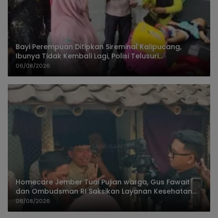
Bayi Perempuan Ditipkan Sireminal Kalipucang,
Ibunya Tidak Kembali Lagi, Polisi Telusuri
Keberadaan Orang Tua
06/08/2026
Homecare Jember Tuai Pujian warga, Gus Fawait
dan Ombudsman RI Saksikan Layanan Kesehatan
Rumah Pasien
06/08/2026