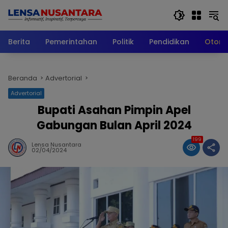
Langsung
ke
konten
Berita
Pemerintahan
Politik
Pendidikan
Otomo
Beranda
Advertorial
Advertorial
Bupati Asahan Pimpin Apel
Gabungan Bulan April 2024
199
Lensa Nusantara
02/04/2024