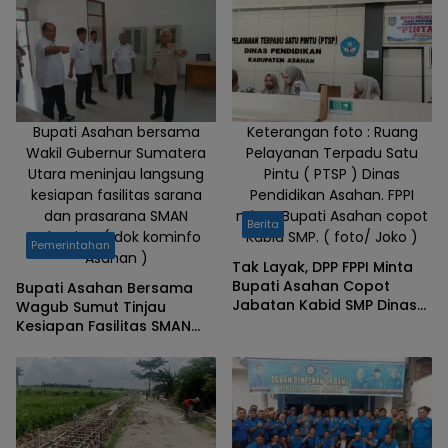
Bupati Asahan bersama
Keterangan foto : Ruang
Wakil Gubernur Sumatera
Pelayanan Terpadu Satu
Utara meninjau langsung
Pintu ( PTSP ) Dinas
kesiapan fasilitas sarana
Pendidikan Asahan. FPPI
dan prasarana SMAN
minta Bupati Asahan copot
Berita
Rahuning. ( dok kominfo
Kabid SMP. ( foto/ Joko )
Pemerintahan
Asahan )
Tak Layak, DPP FPPI Minta
Bupati Asahan Copot
Bupati Asahan Bersama
Jabatan Kabid SMP Dinas
Wagub Sumut Tinjau
Pendidikan
Kesiapan Fasilitas SMAN
Rahuning