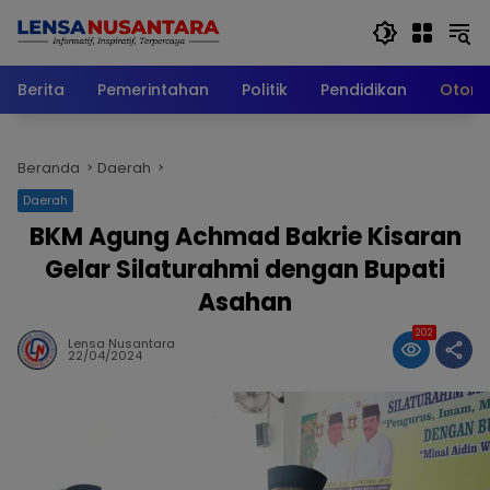
Langsung
ke
konten
Berita
Pemerintahan
Politik
Pendidikan
Otomo
Beranda
Daerah
Daerah
BKM Agung Achmad Bakrie Kisaran
Gelar Silaturahmi dengan Bupati
Asahan
202
Lensa Nusantara
22/04/2024