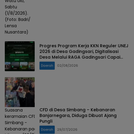
Watu Ulo,
Sabtu
(1/8/2026).
(Foto: Badri/
Lensa
Nusantara)
Progres Program Kerja KKN Reguler UNEJ
2026 di Desa Gadingsari, Digitalisasi
Desa Melalui RAGA Gadingsari Capai
98% Penyelesaian
Daerah
02/08/2026
CFD di Desa Simbang – Kebanaran
Suasana
Banjarnegara, Diduga Dibuat Ajang
keramaian CFD
Pungli
Simbang -
Kebanaran pada
Daerah
29/07/2026