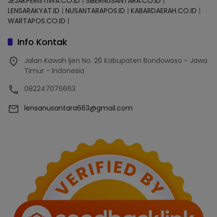
JEJAKPERISTIWA.CO.ID
|
SIBERNUSANTARA.CO.ID
|
LENSARAKYAT.ID
|
NUSANTARAPOS.ID
|
KABARDAERAH.CO.ID
|
WARTAPOS.CO.ID
|
Info Kontak
Jalan Kawah Ijen No. 26 Kabupaten Bondowoso - Jawa
Timur - Indonesia
082247076663
lensanusantara663@gmail.com