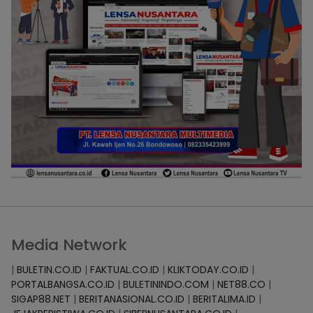
Media Network
|
BULETIN.CO.ID
|
FAKTUAL.CO.ID
|
KLIKTODAY.CO.ID
|
PORTALBANGSA.CO.ID
|
BULETININDO.COM
|
NET88.CO
|
SIGAP88.NET
|
BERITANASIONAL.CO.ID
|
BERITALIMA.ID
|