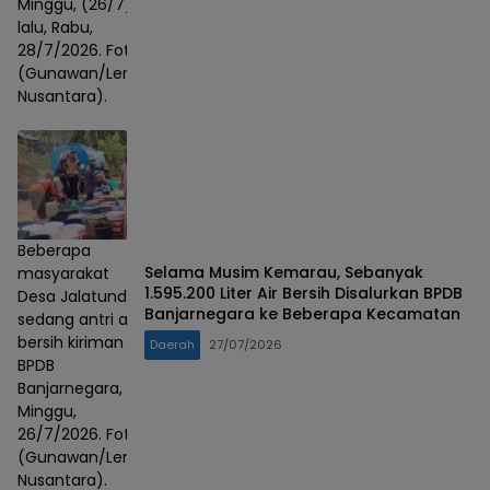
Minggu, (26/7)
lalu, Rabu,
28/7/2026. Foto :
(Gunawan/Lensa
Nusantara).
Beberapa
Selama Musim Kemarau, Sebanyak
masyarakat
1.595.200 Liter Air Bersih Disalurkan BPDB
Desa Jalatunda
Banjarnegara ke Beberapa Kecamatan
sedang antri air
bersih kiriman
Daerah
27/07/2026
BPDB
Banjarnegara,
Minggu,
26/7/2026. Foto :
(Gunawan/Lensa
Nusantara).