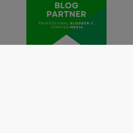
Redaksi
Pedoman Media Siber
Kode Etik Jurnalistik
Perlindungan Profesi Wartawan
Info Iklan
Disclaimer
Tentang Kami