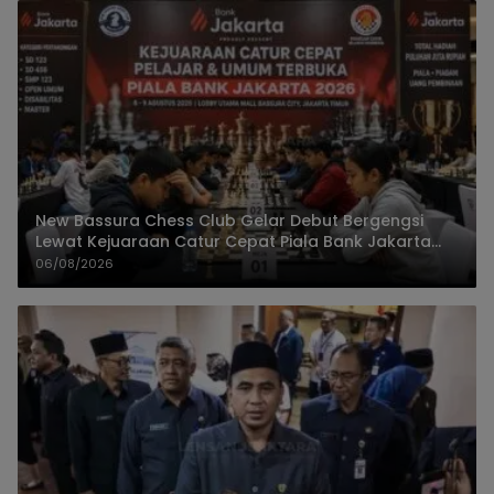
New Bassura Chess Club Gelar Debut Bergengsi
Lewat Kejuaraan Catur Cepat Piala Bank Jakarta
2026
06/08/2026