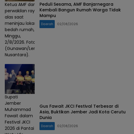
Peduli Sesama, AMF Banjarnegara
Ketua AMF dan
Kembali Bangun Rumah Warga Tidak
perwakilan rayap
Mampu
alas saat
meninjau lokasi
Daerah
02/08/2026
bedah rumah,
Minggu,
2/8/2026. Foto :
(Gunawan/Lensa
Nusantara).
Bupati
Jember
Gus Fawait JKCI Festival Terbesar di
Muhammad
Asia, Buktikan Jember Jadi Kota Cerutu
Fawait dalam
Dunia
Festival JKCI
Daerah
02/08/2026
2026 di Pantai