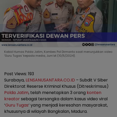
Kabid Humas Polda Jatim, Kombes Pol Dirmanto saat menunjukkan video
'Guru Tugas' kepada media, Jum'at (10/5/2024).
Post Views:
193
Surabaya,
LENSANUSANTARA.CO.ID
– Subdit V Siber
Direktorat Reserse Kriminal Khusus (Ditreskrimsus)
Polda Jatim
, telah menetapkan 3 orang
konten
kreator
sebagai tersangka dalam kasus video viral
‘
Guru Tugas
‘ yang menjadi keresahan masyarakat,
khususnya di wilayah Bangkalan, Madura.