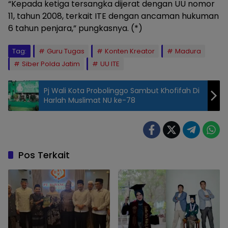
“Kepada ketiga tersangka dijerat dengan UU nomor
11, tahun 2008, terkait ITE dengan ancaman hukuman
6 tahun penjara,” pungkasnya. (*)
Tag:
Guru Tugas
Konten Kreator
Madura
Siber Polda Jatim
UU ITE
Pj Wali Kota Probolinggo Sambut Khofifah Di
Harlah Muslimat NU ke-78
Pos Terkait