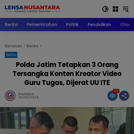
Langsung
ke
konten
Berita
Pemerintahan
Politik
Pendidikan
Otomo
Beranda
Berita
Berita
Polda Jatim Tetapkan 3 Orang
Tersangka Konten Kreator Video
Guru Tugas, Dijerat UU ITE
193
Redaktur
10/05/2024