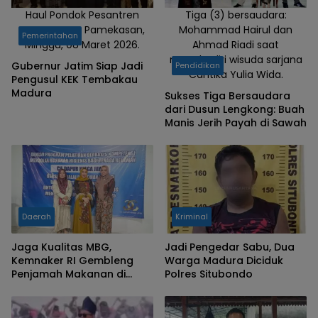
Haul Pondok Pesantren
Tiga (3) bersaudara:
Banyuanyar, Pamekasan,
Mohammad Hairul dan
Pemerintahan
Minggu, 08 Maret 2026.
Ahmad Riadi saat
menghadiri wisuda sarjana
Gubernur Jatim Siap Jadi
Pendidikan
Cantika Yulia Wida.
Pengusul KEK Tembakau
Madura
Sukses Tiga Bersaudara
dari Dusun Lengkong: Buah
Manis Jerih Payah di Sawah
Daerah
Kriminal
Jaga Kualitas MBG,
Jadi Pengedar Sabu, Dua
Kemnaker RI Gembleng
Warga Madura Diciduk
Penjamah Makanan di
Polres Situbondo
Madura