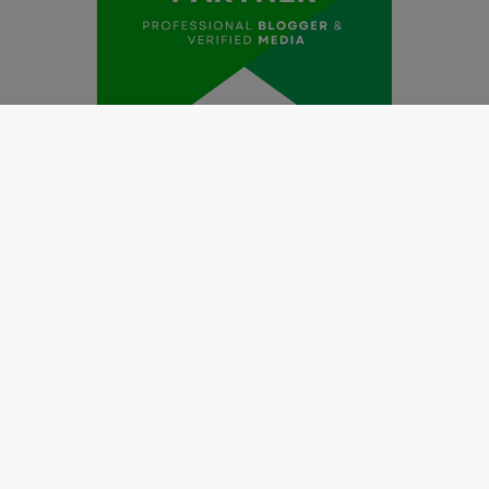
Redaksi
Pedoman Media Siber
Kode Etik Jurnalistik
Perlindungan Profesi Wartawan
Info Iklan
Disclaimer
Tentang Kami
Copyright @2019 by
LENSANUSANTARA.CO.ID
All Right
Reserved