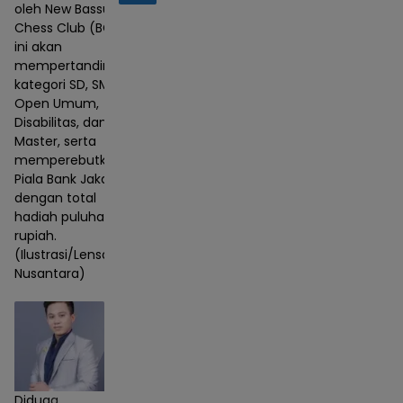
oleh New Bassura
Chess Club (BCC)
ini akan
mempertandingkan
kategori SD, SMP,
Open Umum,
Disabilitas, dan
Master, serta
memperebutkan
Piala Bank Jakarta
dengan total
hadiah puluhan juta
rupiah.
(Ilustrasi/Lensa
Nusantara)
Diduga