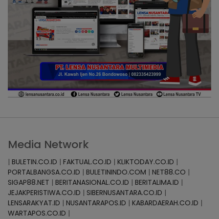
Media Network
|
BULETIN.CO.ID
|
FAKTUAL.CO.ID
|
KLIKTODAY.CO.ID
|
PORTALBANGSA.CO.ID
|
BULETININDO.COM
|
NET88.CO
|
SIGAP88.NET
|
BERITANASIONAL.CO.ID
|
BERITALIMA.ID
|
JEJAKPERISTIWA.CO.ID
|
SIBERNUSANTARA.CO.ID
|
LENSARAKYAT.ID
|
NUSANTARAPOS.ID
|
KABARDAERAH.CO.ID
|
WARTAPOS.CO.ID
|