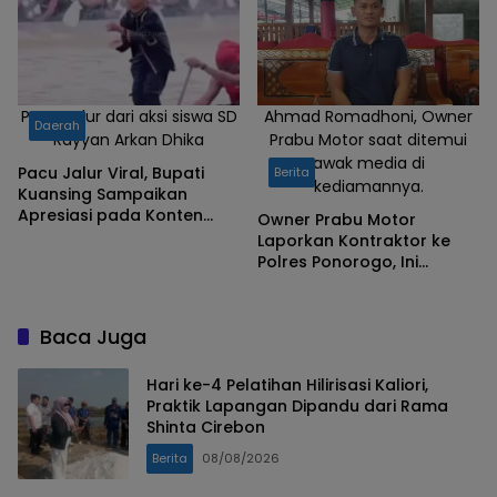
Pacu Jalur dari aksi siswa SD
Ahmad Romadhoni, Owner
Daerah
Rayyan Arkan Dhika
Prabu Motor saat ditemui
awak media di
Pacu Jalur Viral, Bupati
Berita
kediamannya.
Kuansing Sampaikan
Apresiasi pada Konten
Owner Prabu Motor
Kreator Lokal
Laporkan Kontraktor ke
Polres Ponorogo, Ini
Tanggapan Nurwakit
Baca Juga
Hari ke-4 Pelatihan Hilirisasi Kaliori,
Praktik Lapangan Dipandu dari Rama
Shinta Cirebon
Berita
08/08/2026