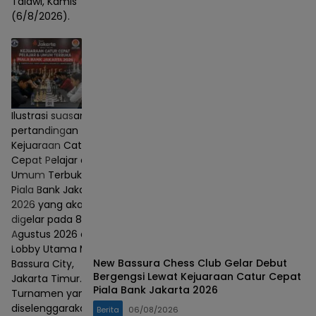
Talawi, Kamis
(6/8/2026).
Ilustrasi suasana
pertandingan
Kejuaraan Catur
Cepat Pelajar dan
Umum Terbuka
Piala Bank Jakarta
2026 yang akan
digelar pada 8–9
Agustus 2026 di
Lobby Utama Mall
New Bassura Chess Club Gelar Debut
Bassura City,
Bergengsi Lewat Kejuaraan Catur Cepat
Jakarta Timur.
Piala Bank Jakarta 2026
Turnamen yang
diselenggarakan
Berita
06/08/2026