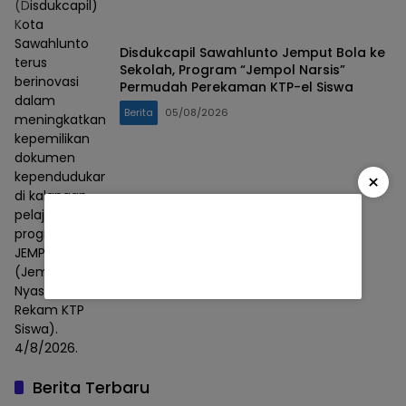
(Disdukcapil)
Kota
Sawahlunto
Disdukcapil Sawahlunto Jemput Bola ke
terus
Sekolah, Program “Jempol Narsis”
berinovasi
Permudah Perekaman KTP-el Siswa
dalam
Berita
05/08/2026
meningkatkan
kepemilikan
dokumen
kependudukan
×
di kalangan
pelajar melalui
program
JEMPOL NARSIS
(Jemput Bola
Nyasarin
Rekam KTP
Siswa).
4/8/2026.
Berita Terbaru