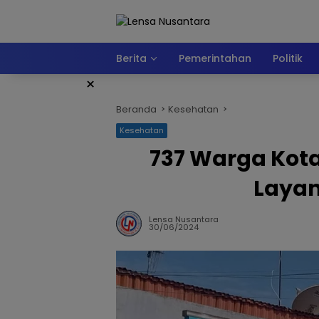
Langsung
ke
konten
Berita
Pemerintahan
Politik
×
Beranda
Kesehatan
Kesehatan
737 Warga Kot
Laya
Lensa Nusantara
30/06/2024