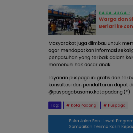
BACA JUGA :
Warga dan Si
Berlari ke Z
Masyarakat juga diimbau untuk me
agar mendapatkan informasi sekal
pengasuhan yang terbaik dalam kel
memenuhi hak dasar anak.
Layanan puspaga ini gratis dan terb
konsultasi dan pendaftaran dapat di
@puspagabasamo.kotapadang.(*)
Tag:
Kota Padang
Puspaga
Buka Jalan Baru Lewat Progra
Sampaikan Terima Kasih Kepa