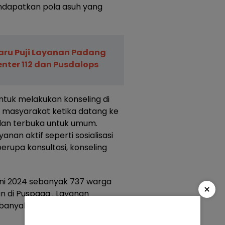
dapatkan pola asuh yang
ru Puji Layanan Padang
ter 112 dan Pusdalops
tuk melakukan konseling di
 masyarakat ketika datang ke
s dan terbuka untuk umum.
nan aktif seperti sosialisasi
erupa konsultasi, konseling
uni 2024 sebanyak 737 warga
×
 di Puspaga . Layanan
 sebanyak 631 orang sedangkan