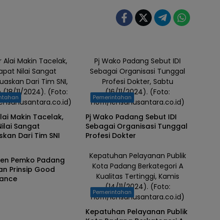
 Alai Makin Tacelak,
Pj Wako Padang Sebut IDI
apat Nilai Sangat
Sebagai Organisasi Tunggal
askan Dari Tim SNI,
Profesi Dokter, Sabtu
 (18/11/2024). (Foto:
(16/11/2024). (Foto:
ntahan
Pemerintahan
lensanusantara.co.id)
nofri/lensanusantara.co.id)
lai Makin Tacelak,
Pj Wako Padang Sebut IDI
ilai Sangat
Sebagai Organisasi Tunggal
kan Dari Tim SNI
Profesi Dokter
ntahan
Kepatuhan Pelayanan Publik
en Pemko Padang
Kota Padang Berkategori A
an Prinsip Good
Kualitas Tertinggi, Kamis
ance
(14/11/2024). (Foto:
Pemerintahan
nofri/lensanusantara.co.id)
Kepatuhan Pelayanan Publik