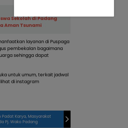
swa Sekolah di Padang
ona Aman Tsunami
manfaatkan layanan di Puspaga
igus pembekalan bagaimana
uarga sehingga dapat
uka untuk umum, terkait jadwal
lihat di instagram
m Padat Karya, Masyarakat
da Pj. Wako Padang