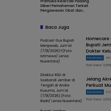
Pramuka Kwarcab Padang
Diberi Pemahaman Terkait
Pengawasan Obat dan
Makanan
Baca Juga
Homecare d
Podcast Gus Bupati
Bupati Jem
Menjawab, Jum'at
Dokter Kel
(7/8/2026)?(Foto:
Istimewa/ Lensa
Kesehatan
08/
Nusantara)
Post Views: 2,0
Direktur RSD dr
Jelang Akr
Soebandi Jember di
Perkuat Mu
Tengah dr Andre
Kusuma, Jum'at
Kesehatan
07/
(7/8/2026).(Foto:
Post Views: 2,0
Badri/ Lensa Nusantara)