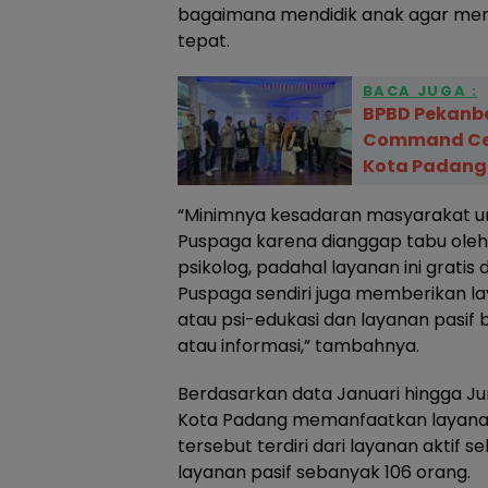
bagaimana mendidik anak agar men
tepat.
BACA JUGA :
BPBD Pekanba
Command Cen
Kota Padang
“Minimnya kesadaran masyarakat un
Puspaga karena dianggap tabu oleh
psikolog, padahal layanan ini grati
Puspaga sendiri juga memberikan laya
atau psi-edukasi dan layanan pasif b
atau informasi,” tambahnya.
Berdasarkan data Januari hingga J
Kota Padang memanfaatkan layanan
tersebut terdiri dari layanan aktif
layanan pasif sebanyak 106 orang.