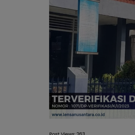
Post Views:
263