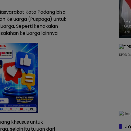
asyarakat Kota Padang bisa
 Keluarga (Puspaga) untuk
La
eluarga. Seperti kenakalan
Gu
Cet
07/
asalahan keluarga lainnya.
DPRD B
ang khsusus untuk
Jo
, selain itu tujuan dari