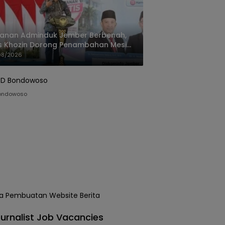
yanan Adminduk Jember Berbenah,
s Khozin Dorong Penambahan Mesin
ak e-KTP
08/2026
ondowoso
urnalist Job Vacancies