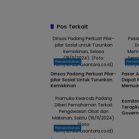
Pos Terkait
Dinsos Padang Perkuat Pilar-
Pasar
pilar Sosial untuk Turunkan
D
Kemiskinan, Selasa
Memu
(19/11/2024). (Foto:
Senin
Pemerintahan
Pemeri
nofri/lensanusantara.co.id)
nofri/
Dinsos Padang Perkuat Pilar-
Pasar A
pilar Sosial Untuk Turunkan
Dapat N
Kemiskinan
Memuas
Pemeri
Pramuka Kwarcab Padang
Komitm
Diberi Pemahaman Terkait
Terapk
Pengawasan Obat dan
Govern
Makanan, Sabtu (16/11/2024).
(Foto:
Pemerintahan
nofri/lensanusantara.co.id)