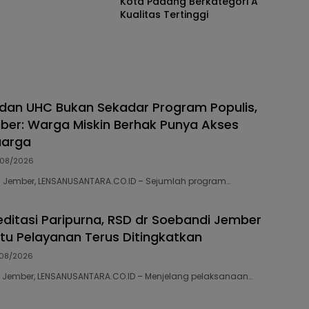
Kota Padang Berkategori A
Kualitas Tertinggi
an UHC Bukan Sekadar Program Populis,
ber: Warga Miskin Berhak Punya Akses
uarga
08/2026
66 Jember, LENSANUSANTARA.CO.ID – Sejumlah program…
editasi Paripurna, RSD dr Soebandi Jember
tu Pelayanan Terus Ditingkatkan
08/2026
02 Jember, LENSANUSANTARA.CO.ID – Menjelang pelaksanaan…