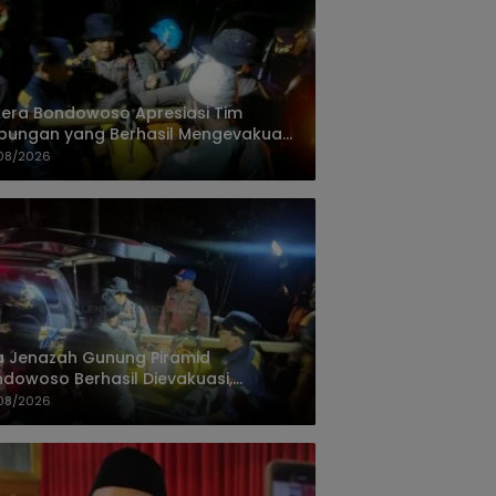
era Bondowoso Apresiasi Tim
ungan yang Berhasil Mengevakuasi
 Korban Gunung Piramid
08/2026
 Jenazah Gunung Piramid
dowoso Berhasil Dievakuasi,
olres Aryo Apresiasi Tim Gabungan
08/2026