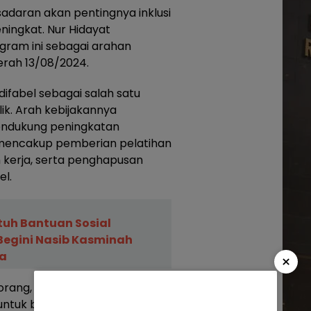
adaran akan pentingnya inklusi
ningkat. Nur Hidayat
ram ini sebagai arahan
rah 13/08/2024.
ifabel sebagai salah satu
ik. Arah kebijakannya
ndukung peningkatan
i mencakup pemberian pelatihan
 kerja, serta penghapusan
el.
tuh Bantuan Sosial
Begini Nasib Kasminah
a
×
rang, terlepas dari
 untuk berkontribusi pada