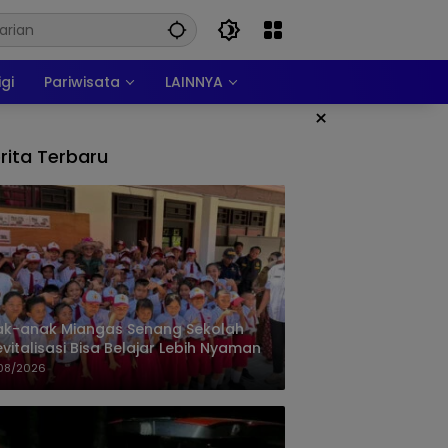
igi
Pariwisata
LAINNYA
×
rita Terbaru
ak-anak Miangas Senang Sekolah
evitalisasi Bisa Belajar Lebih Nyaman
08/2026