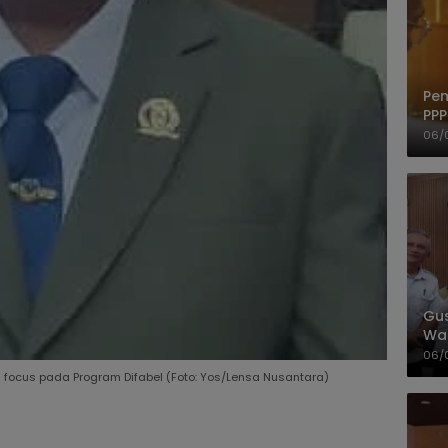
Pem
PPP
06/
Gus
Wad
Ber
06/
 focus pada Program Difabel (Foto: Yos/Lensa Nusantara)