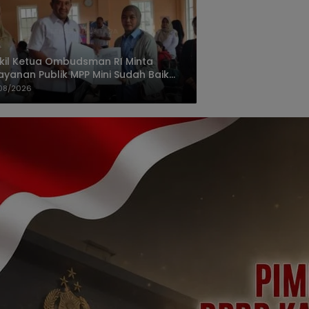
il Ketua Ombudsman RI Minta
ayanan Publik MPP Mini Sudah Baik
us Dipertahankan
08/2026