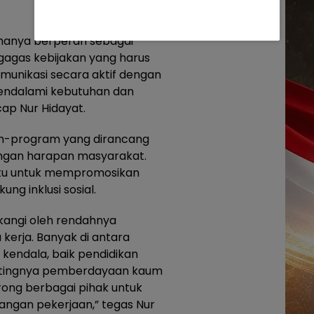
 hanya berperan sebagai
gagas kebijakan yang harus
omunikasi secara aktif dengan
mendalami kebutuhan dan
cap Nur Hidayat.
ram-program yang dirancang
engan harapan masyarakat.
laku untuk mempromosikan
g inklusi sosial.
akangi oleh rendahnya
 kerja. Banyak di antara
endala, baik pendidikan
entingnya pemberdayaan kaum
rong berbagai pihak untuk
ngan pekerjaan,” tegas Nur