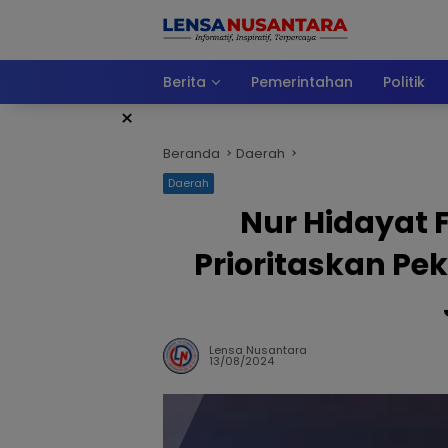
Langsung
ke
konten
Berita
Pemerintahan
Politik
×
Beranda
Daerah
Daerah
Nur Hidayat 
Prioritaskan Pe
Lensa Nusantara
13/08/2024