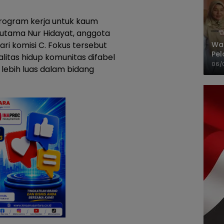
rogram kerja untuk kaum
n utama Nur Hidayat, anggota
ri komisi C. Fokus tersebut
Wak
Pel
itas hidup komunitas difabel
Ter
06/
ebih luas dalam bidang