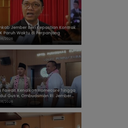
kab Jember Beri Kepastian Kontrak
K Paruh Waktu di Perpanjang
08/2026
 Fawait Kenalkan Homecare hingga
ul Gus’e, Ombudsman RI: Jember
hasil Hadirkan Layanan Kualitas
08/2026