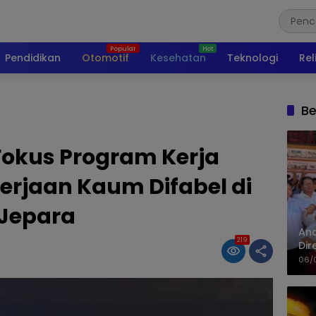
Pendidikan
Otomotif
Kesehatan
Teknologi
Rel
Be
Fokus Program Kerja
kerjaan Kaum Difabel di
Jepara
An
219
Dir
06/