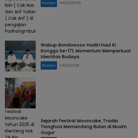
Budaya
04/02/2026
Ilah ( Cak Nas )
dan Arif Yulianto
( Cak Arif ) di
pengajian
Padhangmbulan
Wabup Bondowoso Hadiri Haul Ki
Ronggo ke-171, Momentum Memperkuat
Identitas Budaya
Budaya
04/12/2025
Festival
Mooncake
Sejarah Festival Mooncake, Tradisi
tahun 2025 di
Tionghoa Memandang Bulan di Musim
Klenteng Hok
Gugur
Tik Bio