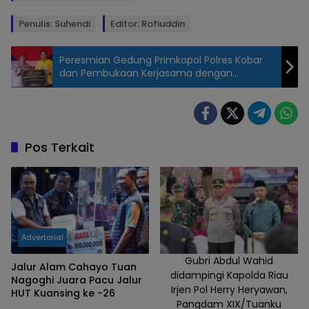
Penulis: Suhendi
Editor: Rofiuddin
Peresmian Gedung Primkopol Polres Kobar
dan Pembukaan Kerjasama dengan
Megamaret
Staf Ahli
Kementerian
Pariwisata dan
Ekonomi Kreatif
Pos Terkait
(Kemenparekraf)
Republik
Indonesia, Bidang
Inovasi dan
Kreatifitas Restog
Advertorial
Krisna Kusuma
didampingi Bupati
Gubri Abdul Wahid
Jalur Alam Cahayo Tuan
didampingi Kapolda Riau
Kuansing
Nagoghi Juara Pacu Jalur
Irjen Pol Herry Heryawan,
HUT Kuansing ke -26
Suhardiman
Pangdam XIX/Tuanku