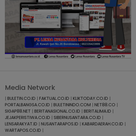
Media Network
|
BULETIN.CO.ID
|
FAKTUAL.CO.ID
|
KLIKTODAY.CO.ID
|
PORTALBANGSA.CO.ID
|
BULETININDO.COM
|
NET88.CO
|
SIGAP88.NET
|
BERITANASIONAL.CO.ID
|
BERITALIMA.ID
|
JEJAKPERISTIWA.CO.ID
|
SIBERNUSANTARA.CO.ID
|
LENSARAKYAT.ID
|
NUSANTARAPOS.ID
|
KABARDAERAH.CO.ID
|
WARTAPOS.CO.ID
|