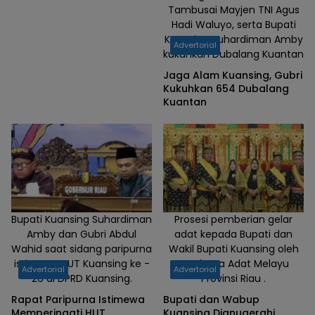
Amby memukul
Tambusai Mayjen TNI Agus
gong tanda
Hadi Waluyo, serta Bupati
dibukanya
Kuansing Suhardiman Amby
Advertorial
Festival pacu jalur
kukuhkan Dubalang Kuantan
Tepian Narosa
Jaga Alam Kuansing, Gubri
Telukkuantan, di
Kukuhkan 654 Dubalang
Kuantan
Lapangan Limuno,
Rabu (21/8/2024).
Bupati Kuansing Suhardiman
Prosesi pemberian gelar
Amby dan Gubri Abdul
adat kepada Bupati dan
Wahid saat sidang paripurna
Wakil Bupati Kuansing oleh
istimewa HUT Kuansing ke -
Lembaga Adat Melayu
Advertorial
Advertorial
26 di DPRD Kuansing.
Provinsi Riau .
Rapat Paripurna Istimewa
Bupati dan Wabup
Memperingati HUT
Kuansing Dianugerahi