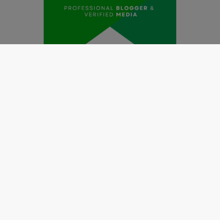
Redaksi
Pedoman Media Siber
Kode Etik Jurnalistik
Perlindungan Profesi Wartawan
Info Iklan
Disclaimer
Tentang Kami
Copyright @2019 by
LENSANUSANTARA.CO.ID
All Right
Reserved