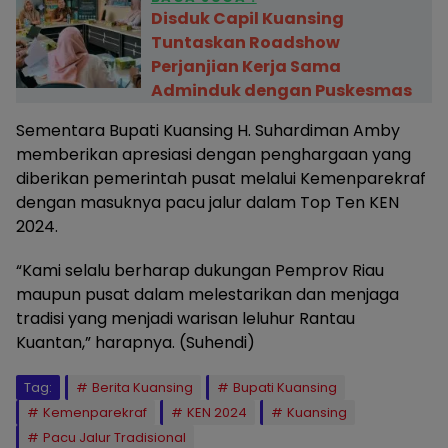
Disduk Capil Kuansing
Tuntaskan Roadshow
Perjanjian Kerja Sama
Adminduk dengan Puskesmas
Sementara Bupati Kuansing H. Suhardiman Amby
memberikan apresiasi dengan penghargaan yang
diberikan pemerintah pusat melalui Kemenparekraf
dengan masuknya pacu jalur dalam Top Ten KEN
2024.
“Kami selalu berharap dukungan Pemprov Riau
maupun pusat dalam melestarikan dan menjaga
tradisi yang menjadi warisan leluhur Rantau
Kuantan,” harapnya. (Suhendi)
Tag:
Berita Kuansing
Bupati Kuansing
Kemenparekraf
KEN 2024
Kuansing
Pacu Jalur Tradisional