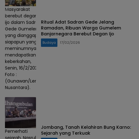
Masyarakat
berebut degan
‎Ritual Adat Sadran Gede Jelang
ijo dalam Sadran
Ramadan, Ribuan Warga Gumelem
Gede Gumelem
Banjarnegara Berebut Degan Ijo
yang dianggap
siapapun yang
Budaya
17/02/2026
meminumnya
mendapatkan
keberkahan,
Senin, 16/2/2026.
Foto :
(Gunawan/Lensa
Nusantara).
Jombang, Tanah Kelahiran Bung Karno:
Pemerhati
Sejarah yang Terkuak
sejarah, Nasrul