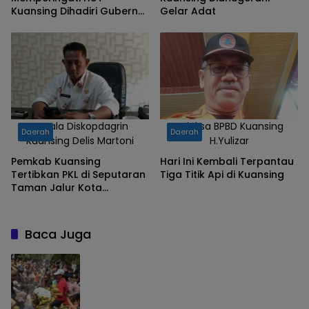
Kuansing Dihadiri Gubernur
Gelar Adat
Riau
Kepala Diskopdagrin
Kalaksa BPBD Kuansing
Daerah
Daerah
Kuansing Delis Martoni
H.Yulizar
Pemkab Kuansing
Hari Ini Kembali Terpantau
Tertibkan PKL di Seputaran
Tiga Titik Api di Kuansing
Taman Jalur Kota
Telukkuantan
Baca Juga