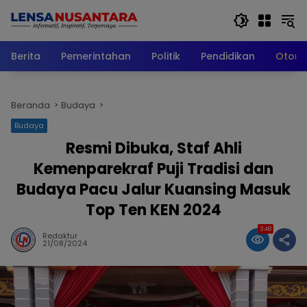
Langsung
ke
konten
Berita
Pemerintahan
Politik
Pendidikan
Otomo
Beranda
Budaya
Budaya
Resmi Dibuka, Staf Ahli
Kemenparekraf Puji Tradisi dan
Budaya Pacu Jalur Kuansing Masuk
Top Ten KEN 2024
348
Redaktur
21/08/2024