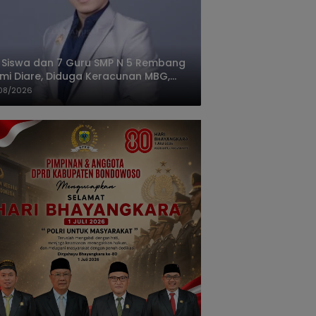
 Siswa dan 7 Guru SMP N 5 Rembang
mi Diare, Diduga Keracunan MBG,
gas: Harus Tanggung Jawab
08/2026