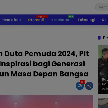
Pendidikan
Otomotif
Kesehatan
Teknologi
Rel
Be
Duta Pemuda 2024, Plt
Inspirasi bagi Generasi
n Masa Depan Bangsa
Bay
257
Kal
Pol
06/