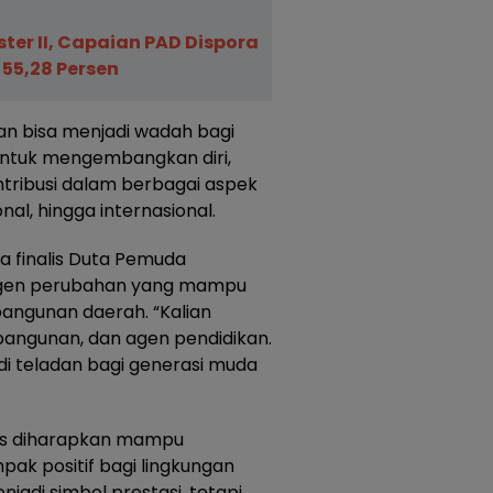
ter II, Capaian PAD Dispora
55,28 Persen
an bisa menjadi wadah bagi
ntuk mengembangkan diri,
tribusi dalam berbagai aspek
onal, hingga internasional.
a finalis Duta Pemuda
agen perubahan yang mampu
ngunan daerah. “Kalian
angunan, dan agen pendidikan.
di teladan bagi generasi muda
lis diharapkan mampu
ak positif bagi lingkungan
jadi simbol prestasi, tetapi