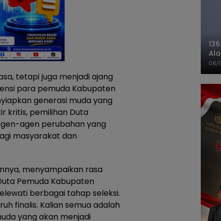
136
Ala
Ba
06/
asa, tetapi juga menjadi ajang
tensi para pemuda Kabupaten
yiapkan generasi muda yang
r kritis, pemilihan Duta
 agen-agen perubahan yang
bagi masyarakat dan
annya, menyampaikan rasa
 Duta Pemuda Kabupaten
lewati berbagai tahap seleksi.
h finalis. Kalian semua adalah
 muda yang akan menjadi