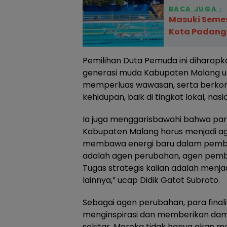
BACA JUGA :
Masuki Semes
Kota Padang 
Pemilihan Duta Pemuda ini diharapk
generasi muda Kabupaten Malang u
memperluas wawasan, serta berkon
kehidupan, baik di tingkat lokal, nasi
Ia juga menggarisbawahi bahwa par
Kabupaten Malang harus menjadi 
membawa energi baru dalam pemba
adalah agen perubahan, agen pemb
Tugas strategis kalian adalah menja
lainnya,” ucap Didik Gatot Subroto.
Sebagai agen perubahan, para fina
menginspirasi dan memberikan damp
sekitar. Mereka tidak hanya akan men