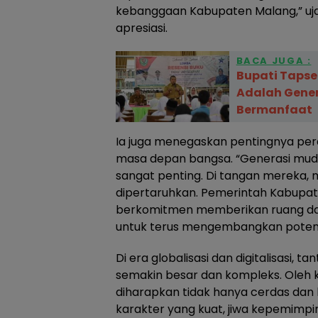
kebanggaan Kabupaten Malang,” uja
apresiasi.
BACA JUGA :
Bupati Tapse
Adalah Gene
Bermanfaat
Ia juga menegaskan pentingnya pe
masa depan bangsa. “Generasi mud
sangat penting. Di tangan mereka, 
dipertaruhkan. Pemerintah Kabupat
berkomitmen memberikan ruang da
untuk terus mengembangkan potensi
Di era globalisasi dan digitalisasi,
semakin besar dan kompleks. Oleh k
diharapkan tidak hanya cerdas dan b
karakter yang kuat, jiwa kepemimpi