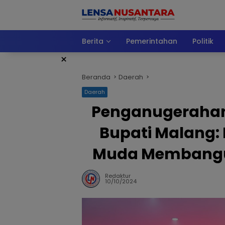
Langsung
ke
konten
Berita
Pemerintahan
Politik
×
Beranda
Daerah
Daerah
Penganugerahan 
Bupati Malang: 
Muda Membangu
Redaktur
10/10/2024