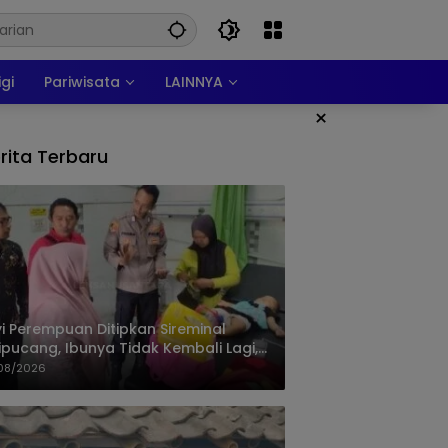
igi
Pariwisata
LAINNYA
×
rita Terbaru
i Perempuan Ditipkan Sireminal
ipucang, Ibunya Tidak Kembali Lagi,
isi Telusuri Keberadaan Orang Tua
08/2026