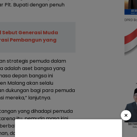
r Plt. Bupati dengan penuh
DPRD B
l Sebut Generasi Muda
rasi Pembangun yang
ran strategis pemuda dalam
a adalah aset bangsa yang
masa depan bangsa ini
en Malang akan selalu
n dukungan bagi para pemuda
 mereka,” lanjutnya.
 tantangan yang dihadapi pemuda
×
arena itu, pemuda masa kini
erbakat, tetapi juga memiliki
nan, dan kepedulian terhadap