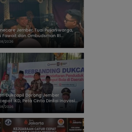
ecare Jember Tuai Pujian warga,
s Fawait dan Ombudsman RI
ksikan Layanan Kesehatan Rumah
08/2026
ien
jen Dukcapil Dorong Jember
cepat IKD, Peta Cinta Dinilai Inovasi
ayanan Terbaik
08/2026