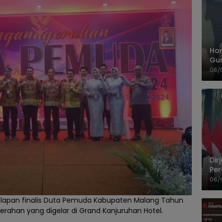
Hom
Gu
Sa
06/
Pas
Dir
Per
Pel
06/
delapan finalis Duta Pemuda Kabupaten Malang Tahun
rahan yang digelar di Grand Kanjuruhan Hotel.