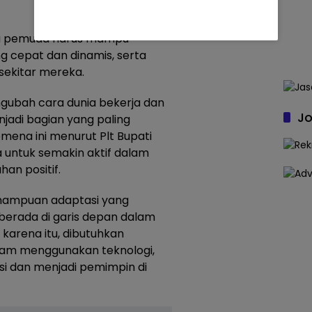
ra pemuda harus mampu
 cepat dan dinamis, serta
 sekitar mereka.
engubah cara dunia bekerja dan
Jo
jadi bagian yang paling
mena ini menurut Plt Bupati
 untuk semakin aktif dalam
an positif.
kemampuan adaptasi yang
 berada di garis depan dalam
karena itu, dibutuhkan
lam menggunakan teknologi,
si dan menjadi pemimpin di