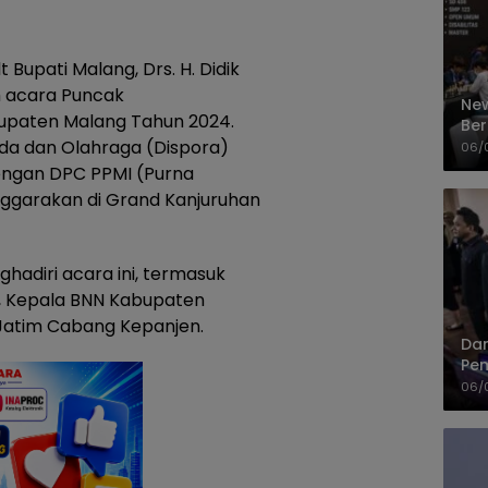
t Bupati Malang, Drs. H. Didik
am acara Puncak
New
paten Malang Tahun 2024.
Ber
uda dan Olahraga (Dispora)
Cep
06/
ngan DPC PPMI (Purna
enggarakan di Grand Kanjuruhan
hadiri acara ini, termasuk
, Kepala BNN Kabupaten
 Jatim Cabang Kepanjen.
Dan
Pem
PP
06/