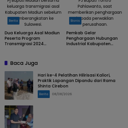
Pj Bupati Madiun bersama
PJ Bupati Tontro
keluarga transmigrasi asal
Pahlawanto, saat
Kabupaten Madiun sebelum
memberikan penghargaan
pemberangkatan ke
kepada perwakilan
Berita
Bisnis
Sulawesi.
perusahaan.
Dua Keluarga Asal Madiun
Pemkab Gelar
Peserta Program
Penghargaan Hubungan
Transmigrasi 2024
Industrial Kabupaten
Diberangkatkan ke
Madiun 2024, Dorong
Sulawesi
Pertumbuhan Ekonomi
Inklusif
Baca Juga
Hari ke-4 Pelatihan Hilirisasi Kaliori,
Praktik Lapangan Dipandu dari Rama
Shinta Cirebon
Berita
08/08/2026