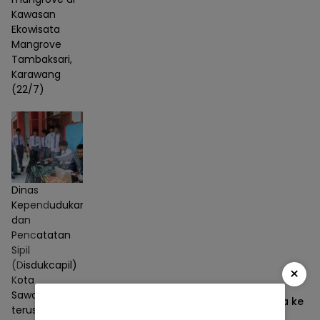
Kawasan
Ekowisata
Mangrove
Tambaksari,
Karawang
(22/7)
Dinas
Kependudukan
dan
Pencatatan
Sipil
(Disdukcapil)
×
Kota
Sawahlunto
Disdukcapil Sawahlunto Jemput Bola ke
terus
Sekolah, Program “Jempol Narsis”