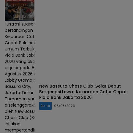
Ilustrasi suasana
pertandingan
Kejuaraan Catur
Cepat Pelajar dan
Umum Terbuka
Piala Bank Jakarta
2026 yang akan
digelar pada 8–9
Agustus 2026 di
Lobby Utama Mall
New Bassura Chess Club Gelar Debut
Bassura City,
Bergengsi Lewat Kejuaraan Catur Cepat
Jakarta Timur.
Piala Bank Jakarta 2026
Turnamen yang
diselenggarakan
Berita
06/08/2026
oleh New Bassura
Chess Club (BCC)
ini akan
mempertandingkan