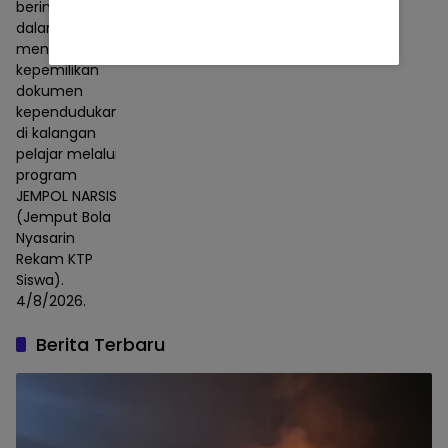
berinovasi
Permudah Perekaman KTP-el Siswa
dalam
Berita
05/08/2026
meningkatkan
kepemilikan
dokumen
kependudukan
di kalangan
pelajar melalui
program
JEMPOL NARSIS
(Jemput Bola
Nyasarin
Rekam KTP
Siswa).
4/8/2026.
Berita Terbaru