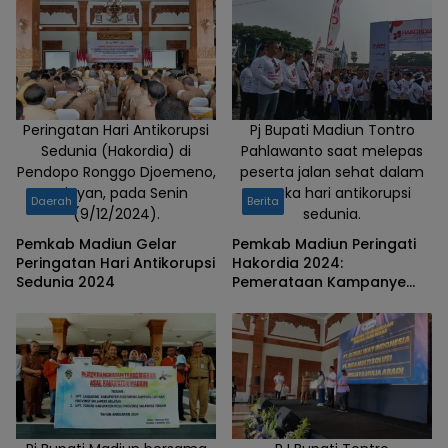
Peringatan Hari Antikorupsi
Pj Bupati Madiun Tontro
Sedunia (Hakordia) di
Pahlawanto saat melepas
Pendopo Ronggo Djoemeno,
peserta jalan sehat dalam
Mejayan, pada Senin
rangka hari antikorupsi
Daerah
Berita
(9/12/2024).
sedunia.
Pemkab Madiun Gelar
Pemkab Madiun Peringati
Peringatan Hari Antikorupsi
Hakordia 2024:
Sedunia 2024
Pemerataan Kampanye
Antikorupsi untuk
Indonesia Maju