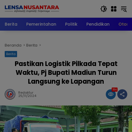
Langsung
ke
konten
Berita
Pemerintahan
Politik
Pendidikan
Otomo
Beranda
Berita
Berita
Pastikan Logistik Pilkada Tepat
Waktu, Pj Bupati Madiun Turun
Langsung ke Lapangan
184
Redaktur
25/11/2024