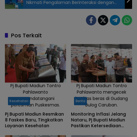
Nikmati Pengalaman Berinteraksi dengan
Bayi Hiu Melalui Petualangan Samudra
Pj Bupati
Madiun saat
melaksanakan
monitoring
Pos Terkait
dan evaluasi
(monev) pada
Senin (25/11).
Pj Bupati Madiun Tontro
Pj Bupati Madiun Tontro
Pahlawanto
Pahlawanto mengecek
menandatangani
kualitas beras di Gudang
Kesehatan
Berita
peresmian Puskesmas.
Bulog Caruban.
Pj Bupati Madiun Resmikan
Monitoring Inflasi Jelang
8 Faskes Baru, Tingkatkan
Nataru, Pj Bupati Madiun
Layanan Kesehatan
Pastikan Ketersediaan
Bahan Pangan Aman