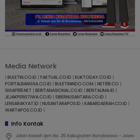
Media Network
|
BULETIN.CO.ID
|
FAKTUAL.CO.ID
|
KLIKTODAY.CO.ID
|
PORTALBANGSA.CO.ID
|
BULETININDO.COM
|
NET88.CO
|
SIGAP88.NET
|
BERITANASIONAL.CO.ID
|
BERITALIMA.ID
|
JEJAKPERISTIWA.CO.ID
|
SIBERNUSANTARA.CO.ID
|
LENSARAKYAT.ID
|
NUSANTARAPOS.ID
|
KABARDAERAH.CO.ID
|
WARTAPOS.CO.ID
|
Info Kontak
Jalan Kawah Ijen No. 26 Kabupaten Bondowoso - Jawa