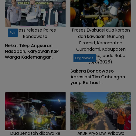
Press release Polres
Proses Evakuasi dua korban
Polri
Bondowoso
dari kawasan Gunung
Piramid, Kecamatan
Nekat Tilep Angsuran
Curahdami, Kabupaten
Nasabah, Karyawan KSP
Bondowoso, pada Rabu
Warga Kademangan
Organisasi
(5/8/2026).
Bondowoso Ditangkap
Polisi
Sakera Bondowoso
Apresiasi Tim Gabungan
yang Berhasil
Mengevakuasi Dua Korban
Gunung Piramid
Dua Jenazah dibawa ke
AKBP Aryo Dwi Wibowo