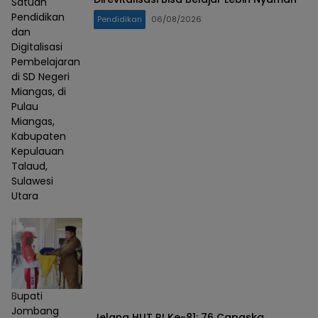
Satuan
Pendidikan
Pendidikan
06/08/2026
dan
Digitalisasi
Pembelajaran
di SD Negeri
Miangas, di
Pulau
Miangas,
Kabupaten
Kepulauan
Talaud,
Sulawesi
Utara
Bupati
Jombang
Jelang HUT RI Ke-81: 76 Capaska