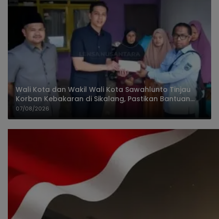
Wali Kota dan Wakil Wali Kota Sawahlunto Tinjau
Korban Kebakaran di Sikalang, Pastikan Bantuan
dan Perkuat Mitigasi Bencana
07/08/2026