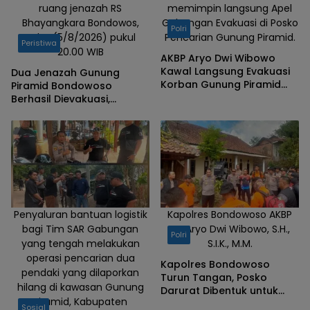
ruang jenazah RS
memimpin langsung Apel
Bhayangkara Bondowos,
Gabungan Evakuasi di Posko
Polri
Rabu (5/8/2026) pukul
Pencarian Gunung Piramid.
Peristiwa
20.00 WIB
AKBP Aryo Dwi Wibowo
Kawal Langsung Evakuasi
Dua Jenazah Gunung
Korban Gunung Piramid
Piramid Bondowoso
Bondowoso
Berhasil Dievakuasi,
Kapolres Aryo Apresiasi
Tim Gabungan
Penyaluran bantuan logistik
Kapolres Bondowoso AKBP
bagi Tim SAR Gabungan
Dr. Aryo Dwi Wibowo, S.H.,
Polri
yang tengah melakukan
S.I.K., M.M.
operasi pencarian dua
Kapolres Bondowoso
pendaki yang dilaporkan
Turun Tangan, Posko
hilang di kawasan Gunung
Darurat Dibentuk untuk
Piramid, Kabupaten
Percepat Pencarian
Sosial