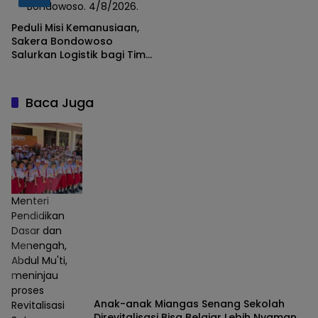
Bondowoso. 4/8/2026.
Pendaki Hilang
Peduli Misi Kemanusiaan,
Sakera Bondowoso
Salurkan Logistik bagi Tim
SAR Gabungan di Gunung
Piramid
Baca Juga
Menteri
Pendidikan
Dasar dan
Menengah,
Abdul Mu'ti,
meninjau
proses
Anak-anak Miangas Senang Sekolah
Revitalisasi
Direvitalisasi Bisa Belajar Lebih Nyaman