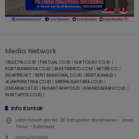
Media Network
|
BULETIN.CO.ID
|
FAKTUAL.CO.ID
|
KLIKTODAY.CO.ID
|
PORTALBANGSA.CO.ID
|
BULETININDO.COM
|
NET88.CO
|
SIGAP88.NET
|
BERITANASIONAL.CO.ID
|
BERITALIMA.ID
|
JEJAKPERISTIWA.CO.ID
|
SIBERNUSANTARA.CO.ID
|
LENSARAKYAT.ID
|
NUSANTARAPOS.ID
|
KABARDAERAH.CO.ID
|
WARTAPOS.CO.ID
|
Info Kontak
Jalan Kawah Ijen No. 26 Kabupaten Bondowoso - Jawa
Timur - Indonesia
082247076663