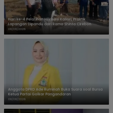
Hari ke-4 Pelatihan Hilirisasi Kaliori, Praktik
Lapangan Dipandu dari Rama Shinta Cirebon
08/08/2026
Anggota DPRD Ade Ruminah Buka Suara soal Bursa
Ketua Partai Golkar Pangandaran
08/08/2026