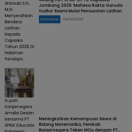
Warsubi S.H.,
Jombang 2026 ‘Mahesa Rakta Garuda
M.Si
Yudha’ Resmi Mulai Pemusatan Latihan
Menyerahkan
Pendidikan
04/08/2026
Bendera
Latihan
Kepada
Capaska
Tahun 2026 Di
Halaman
Pendopo
Bupati
Banjarnegara
Amalia Desiana
Meningkatkan Kemampuan Siswa di
bersama PT
Bidang Matematika, Pemkab
SPRIX Education
Banjarnegara Teken MOu dengan PT
Indonesia,