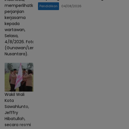
SPRIX Asal Jepang
memperlihatkan
Pendidikan
04/08/2026
perjanjian
kerjasama
kepada
wartawan,
Selasa,
4/8/2026. Foto :
(Gunawan/Lensa
Nusantara).
Wakil Wali
Kota
Sawahlunto,
Jefffry
Hibatullah,
secara resmi