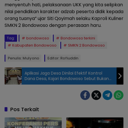
menyentuh hati, pelaksanaan UKK yang kita selipkan
nilai pendidikan karakter adzab peserta didik kepada
orang tuanya” ujar Siti Qoyimah selaku Kaproli Kuliner
SMKN 2 Bondowoso dengan perasaan haru.
Tag:
bondowoso
Bondowoso terkini
Kabupaten Bondowoso
SMKN 2 Bondowoso
Penulis: Mulyono
Editor: Rofiuddin
Aplikasi Jaga Desa Dinilai Efektif Kontrol
Dana Desa, Kajari Bondowoso Sebut Bukan
untuk Umum
Pos Terkait