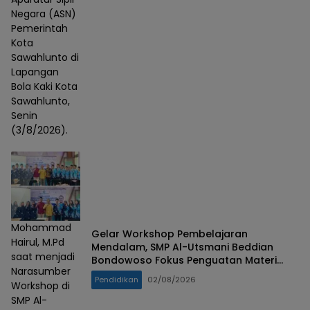
Negara (ASN)
Pemerintah
Kota
Sawahlunto di
Lapangan
Bola Kaki Kota
Sawahlunto,
Senin
(3/8/2026).
Mohammad
Gelar Workshop Pembelajaran
Hairul, M.Pd
Mendalam, SMP Al-Utsmani Beddian
saat menjadi
Bondowoso Fokus Penguatan Materi
Narasumber
Esensial
Pendidikan
02/08/2026
Workshop di
SMP Al-