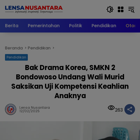
Langsung
ke
konten
Berita
Pemerintahan
Politik
Pendidikan
Otomo
Beranda
Pendidikan
Pendidikan
Bak Drama Korea, SMKN 2
Bondowoso Undang Wali Murid
Saksikan Uji Kompetensi Keahlian
Anaknya
Lensa Nusantara
263
12/02/2025