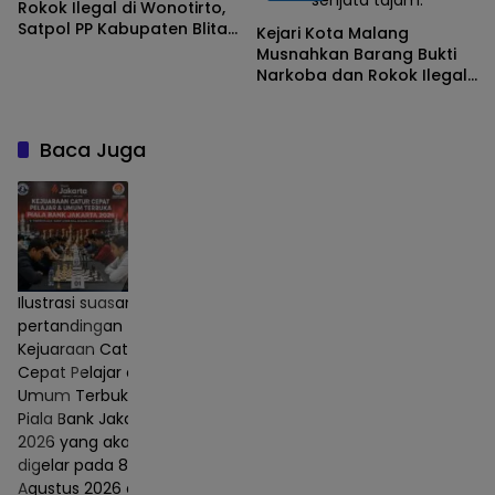
Rokok Ilegal di Wonotirto,
Satpol PP Kabupaten Blitar
Kejari Kota Malang
Ajak Masyarakat Berantas
Musnahkan Barang Bukti
Rokok Ilegal
Narkoba dan Rokok Ilegal
Senilai Miliaran Rupiah
Baca Juga
Ilustrasi suasana
pertandingan
Kejuaraan Catur
Cepat Pelajar dan
Umum Terbuka
Piala Bank Jakarta
2026 yang akan
digelar pada 8–9
Agustus 2026 di