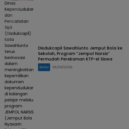
Dinas
Kependudukan
dan
Pencatatan
Sipil
(Disdukcapil)
Kota
Sawahlunto
Disdukcapil Sawahlunto Jemput Bola ke
terus
Sekolah, Program “Jempol Narsis”
berinovasi
Permudah Perekaman KTP-el Siswa
dalam
Berita
05/08/2026
meningkatkan
kepemilikan
dokumen
kependudukan
di kalangan
pelajar melalui
program
JEMPOL NARSIS
(Jemput Bola
Nyasarin