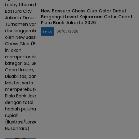
Lobby Utama Mall
New Bassura Chess Club Gelar Debut
Bassura City,
Bergengsi Lewat Kejuaraan Catur Cepat
Jakarta Timur.
Piala Bank Jakarta 2026
Turnamen yang
diselenggarakan
Berita
06/08/2026
oleh New Bassura
Chess Club (BCC)
ini akan
mempertandingkan
kategori SD, SMP,
Open Umum,
Disabilitas, dan
Master, serta
memperebutkan
Piala Bank Jakarta
dengan total
hadiah puluhan juta
rupiah.
(Ilustrasi/Lensa
Nusantara)