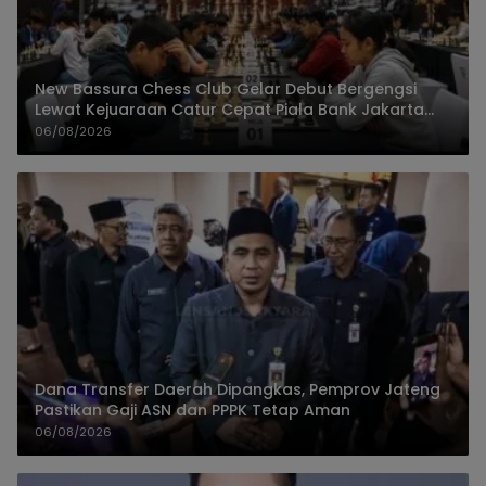
New Bassura Chess Club Gelar Debut Bergengsi
Lewat Kejuaraan Catur Cepat Piala Bank Jakarta
2026
06/08/2026
Dana Transfer Daerah Dipangkas, Pemprov Jateng
Pastikan Gaji ASN dan PPPK Tetap Aman
06/08/2026