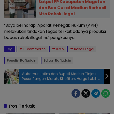
Satpol PP Kabupaten Magetan
dan Bea Cukai Madiun Berhasil
Sita Rokok Ilegal
“Saya berharap, Aparat Penegak Hukum (APH)
melakukan tindakan tegas terkait adanya produksi
bebas rokok illegal ini,” pungkasnya.
Tag:
E-commerce
Luxio
Rokok ilegal
Penulis: Rofiuddin
Editor: Rofiuddin
Gubernur Jatim dan Bupati Madiun Tinjau
Pasar Pangan Murah, Khofifah: Harga Lebih
Terjangkau Jelang Lebaran
Pos Terkait