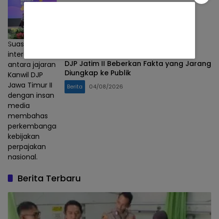
Suasana dialog
interaktif
DJP Jatim II Beberkan Fakta yang Jarang
antara jajaran
Diungkap ke Publik
Kanwil DJP
Jawa Timur II
Berita
04/08/2026
dengan insan
media
membahas
perkembangan
kebijakan
perpajakan
nasional.
Berita Terbaru