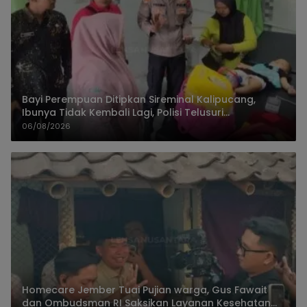
Bayi Perempuan Ditipkan Sireminal Kalipucang,
Ibunya Tidak Kembali Lagi, Polisi Telusuri
Keberadaan Orang Tua
06/08/2026
Homecare Jember Tuai Pujian warga, Gus Fawait
dan Ombudsman RI Saksikan Layanan Kesehatan