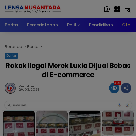
Langsung
ke
konten
Berita
Pemerintahan
Politik
Pendidikan
Otomo
Beranda
Berita
Berita
Rokok Ilegal Merek Luxio Dijual Bebas
di E-commerce
459
Redaktur
29/03/2025