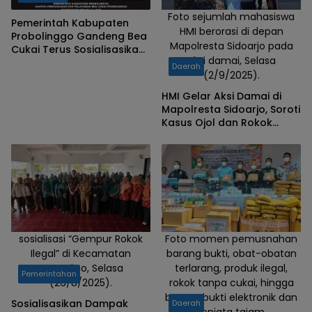
Foto sejumlah mahasiswa
Pemerintah Kabupaten
HMI berorasi di depan
Probolinggo Gandeng Bea
Mapolresta Sidoarjo pada
Cukai Terus Sosialisasikan
aksi damai, Selasa
Gempur Rokok Ilegal
Daerah
(2/9/2025).
HMI Gelar Aksi Damai di
Mapolresta Sidoarjo, Soroti
Kasus Ojol dan Rokok
Ilegal
sosialisasi “Gempur Rokok
Foto momen pemusnahan
Ilegal” di Kecamatan
barang bukti, obat-obatan
Wonotirto, Selasa
terlarang, produk ilegal,
Pemerintahan
(26/8/2025).
rokok tanpa cukai, hingga
barang bukti elektronik dan
Sosialisasikan Dampak
Daerah
senjata tajam.