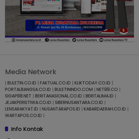
Media Network
|
BULETIN.CO.ID
|
FAKTUAL.CO.ID
|
KLIKTODAY.CO.ID
|
PORTALBANGSA.CO.ID
|
BULETININDO.COM
|
NET88.CO
|
SIGAP88.NET
|
BERITANASIONAL.CO.ID
|
BERITALIMA.ID
|
JEJAKPERISTIWA.CO.ID
|
SIBERNUSANTARA.CO.ID
|
LENSARAKYAT.ID
|
NUSANTARAPOS.ID
|
KABARDAERAH.CO.ID
|
WARTAPOS.CO.ID
|
Info Kontak