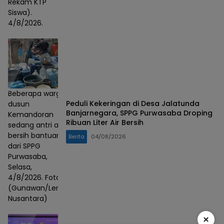
Rekam KTP
Siswa).
4/8/2026.
Beberapa warga
Peduli Kekeringan di Desa Jalatunda
dusun
Banjarnegara, SPPG Purwasaba Droping
Kemandoran
Ribuan Liter Air Bersih
sedang antri air
bersih bantuan
Berita
04/08/2026
dari SPPG
Purwasaba,
Selasa,
4/8/2026. Foto :
(Gunawan/Lensa
Nusantara)
×