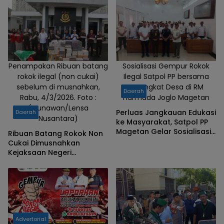
Penampakan Ribuan batang
Sosialisasi Gempur Rokok
rokok ilegal (non cukai)
Ilegal Satpol PP bersama
sebelum di musnahkan,
Perangkat Desa di RM
Daerah
Rabu, 4/3/2026. Foto :
Harmada Joglo Magetan
(Gunawan/Lensa
Perluas Jangkauan Edukasi
Daerah
Nusantara)
ke Masyarakat, Satpol PP
Magetan Gelar Sosialisasi
Ribuan Batang Rokok Non
Rokok Ilegal Libatkan
Cukai Dimusnahkan
Perangkat Desa
Kejaksaan Negeri
Banjarnegara, Merk Dalil
Mendominasi
Advertorial