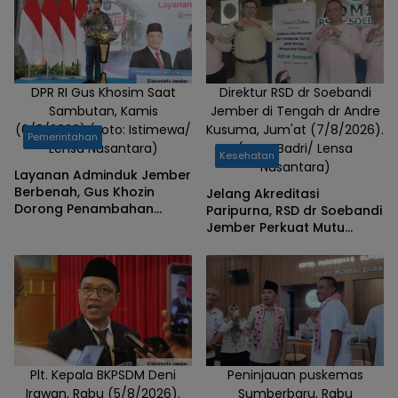
DPR RI Gus Khosim Saat
Direktur RSD dr Soebandi
Sambutan, Kamis
Jember di Tengah dr Andre
(6/8/2026).(Foto: Istimewa/
Kusuma, Jum'at (7/8/2026).
Pemerintahan
Lensa Nusantara)
(Foto: Badri/ Lensa
Kesehatan
Nusantara)
Layanan Adminduk Jember
Berbenah, Gus Khozin
Jelang Akreditasi
Dorong Penambahan
Paripurna, RSD dr Soebandi
Mesin Cetak e-KTP
Jember Perkuat Mutu
Pelayanan Terus
Ditingkatkan
Plt. Kepala BKPSDM Deni
Peninjauan puskemas
Irawan, Rabu (5/8/2026).
Sumberbaru, Rabu