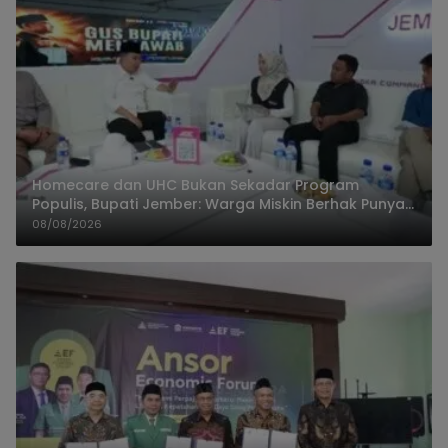
Homecare dan UHC Bukan Sekadar Program
Populis, Bupati Jember: Warga Miskin Berhak Punya
Akses Dokter Keluarga
08/08/2026