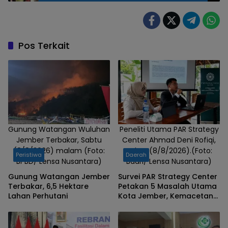
Kondisi
bayi saat
ditemukan
warga
Pos Terkait
Gunung Watangan Wuluhan
Peneliti Utama PAR Strategy
Jember Terbakar, Sabtu
Center Ahmad Deni Rofiqi,
(8/8/2026) malam (Foto:
Sabtu (8/8/2026).(Foto:
Peristiwa
Daerah
BPBD/ Lensa Nusantara)
Badri/ Lensa Nusantara)
Gunung Watangan Jember
Survei PAR Strategy Center
Terbakar, 6,5 Hektare
Petakan 5 Masalah Utama
Lahan Perhutani
Kota Jember, Kemacetan
dan Banjir Teratas