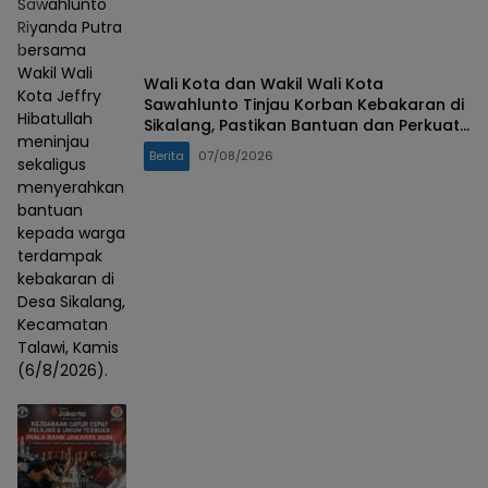
Sawahlunto
Riyanda Putra
bersama
Wakil Wali
Wali Kota dan Wakil Wali Kota
Kota Jeffry
Sawahlunto Tinjau Korban Kebakaran di
Hibatullah
Sikalang, Pastikan Bantuan dan Perkuat
meninjau
Mitigasi Bencana
Berita
07/08/2026
sekaligus
menyerahkan
bantuan
kepada warga
terdampak
kebakaran di
Desa Sikalang,
Kecamatan
Talawi, Kamis
(6/8/2026).