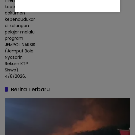
meningkatkan
kepemilikan
dokumen
kependudukan
di kalangan
pelajar melalui
program
JEMPOL NARSIS
(Jemput Bola
Nyasarin
Rekam KTP
Siswa).
4/8/2026.
Berita Terbaru