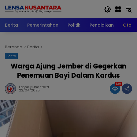
Langsung
ke
konten
Berita
Pemerintahan
Politik
Pendidikan
Otomo
Beranda
Berita
Berita
Warga Ajung Jember di Gegerkan
Penemuan Bayi Dalam Kardus
329
Lensa Nusantara
22/04/2025