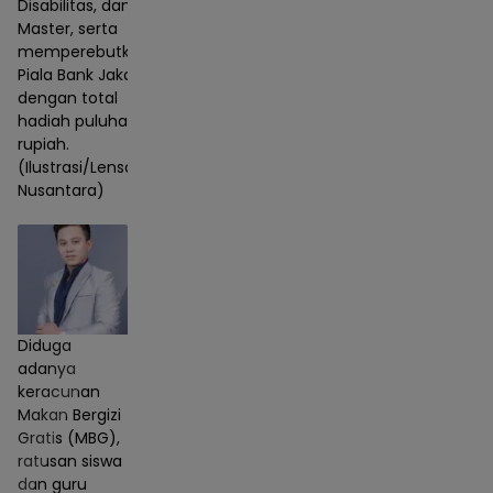
Disabilitas, dan
Master, serta
memperebutkan
Piala Bank Jakarta
dengan total
hadiah puluhan juta
rupiah.
(Ilustrasi/Lensa
Nusantara)
Diduga
adanya
keracunan
Makan Bergizi
Gratis (MBG),
ratusan siswa
dan guru