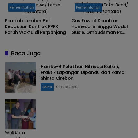
(Foto: Istimewa/ Lensa
(5/8/2026).(Foto: Badri/
Pemerintahan
Pemerintahan
Nusantara)
Lensa Nusantara)
Pemkab Jember Beri
Gus Fawait Kenalkan
Kepastian Kontrak PPPK
Homecare hingga Wadul
Paruh Waktu di Perpanjang
Gus’e, Ombudsman RI:
Jember Berhasil Hadirkan
Layanan Kualitas
Baca Juga
Hari ke-4 Pelatihan Hilirisasi Kaliori,
Praktik Lapangan Dipandu dari Rama
Shinta Cirebon
Berita
08/08/2026
Wali Kota