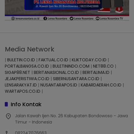
Media Network
|
BULETIN.CO.ID
|
FAKTUAL.CO.ID
|
KLIKTODAY.CO.ID
|
PORTALBANGSA.CO.ID
|
BULETININDO.COM
|
NET88.CO
|
SIGAP88.NET
|
BERITANASIONAL.CO.ID
|
BERITALIMA.ID
|
JEJAKPERISTIWA.CO.ID
|
SIBERNUSANTARA.CO.ID
|
LENSARAKYAT.ID
|
NUSANTARAPOS.ID
|
KABARDAERAH.CO.ID
|
WARTAPOS.CO.ID
|
Info Kontak
Jalan Kawah Ijen No. 26 Kabupaten Bondowoso - Jawa
Timur - Indonesia
082247076663