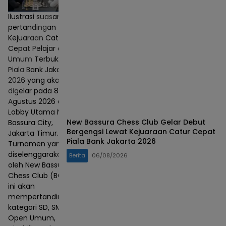
Ilustrasi suasana
pertandingan
Kejuaraan Catur
Cepat Pelajar dan
Umum Terbuka
Piala Bank Jakarta
2026 yang akan
digelar pada 8–9
Agustus 2026 di
Lobby Utama Mall
New Bassura Chess Club Gelar Debut
Bassura City,
Bergengsi Lewat Kejuaraan Catur Cepat
Jakarta Timur.
Piala Bank Jakarta 2026
Turnamen yang
diselenggarakan
Berita
06/08/2026
oleh New Bassura
Chess Club (BCC)
ini akan
mempertandingkan
kategori SD, SMP,
Open Umum,