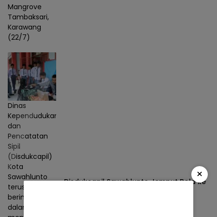
Mangrove
Tambaksari,
Karawang
(22/7)
Dinas
Kependudukan
dan
Pencatatan
Sipil
(Disdukcapil)
Kota
×
Sawahlunto
Disdukcapil Sawahlunto Jemput Bola ke
terus
Sekolah, Program “Jempol Narsis”
berinovasi
Permudah Perekaman KTP-el Siswa
dalam
Berita
05/08/2026