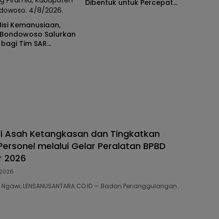
g Piramid, Kabupaten
Dibentuk untuk Percepat
dowoso. 4/8/2026.
Pencarian Pendaki Hilang
Misi Kemanusiaan,
 Bondowoso Salurkan
k bagi Tim SAR
an di Gunung
i Asah Ketangkasan dan Tingkatkan
Personel melalui Gelar Peralatan BPBD
r 2026
2026
038 Ngawi, LENSANUSANTARA.CO.ID — Badan Penanggulangan…