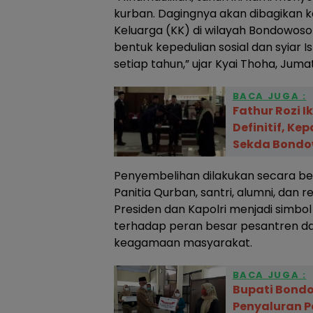
kurban. Dagingnya akan dibagikan k
Keluarga (KK) di wilayah Bondowoso 
bentuk kepedulian sosial dan syiar I
setiap tahun,” ujar Kyai Thoha, Juma
BACA JUGA :
Fathur Rozi I
Definitif, Kep
Sekda Bondow
Penyembelihan dilakukan secara b
Panitia Qurban, santri, alumni, dan 
Presiden dan Kapolri menjadi simb
terhadap peran besar pesantren da
keagamaan masyarakat.
BACA JUGA :
Bupati Bond
Penyaluran P