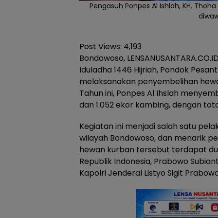
Pengasuh Ponpes Al Ishlah, KH. Thoha
diwa
Post Views:
4,193
Bondowoso, LENSANUSANTARA.CO.ID
Iduladha 1446 Hijriah, Pondok Pesan
melaksanakan penyembelihan hewan
Tahun ini, Ponpes Al Ihslah menyemb
dan 1.052 ekor kambing, dengan tota
Kegiatan ini menjadi salah satu pel
wilayah Bondowoso, dan menarik per
hewan kurban tersebut terdapat dua
Republik Indonesia, Prabowo Subianto
Kapolri Jenderal Listyo Sigit Prabowo