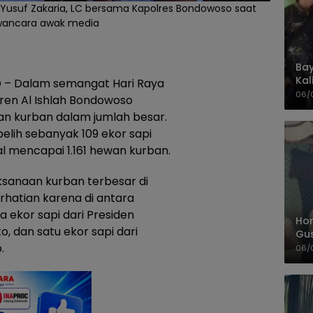
 Yusuf Zakaria, LC bersama Kapolres Bondowoso saat
wancara awak media
Bay
Kal
 – Dalam semangat Hari Raya
Pol
06/
tren Al Ishlah Bondowoso
 kurban dalam jumlah besar.
elih sebanyak 109 ekor sapi
l mencapai 1.161 hewan kurban.
aksanaan kurban terbesar di
hatian karena di antara
 ekor sapi dari Presiden
Hom
, dan satu ekor sapi dari
Gu
.
Sa
06/
Pas