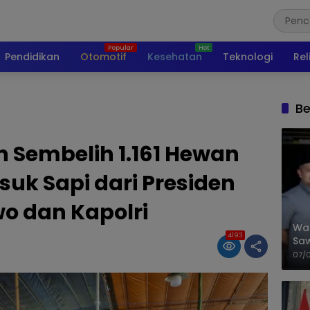
Pendidikan
Otomotif
Kesehatan
Teknologi
Rel
Be
h Sembelih 1.161 Hewan
uk Sapi dari Presiden
o dan Kapolri
Wal
4193
Saw
Sik
07/
Mit