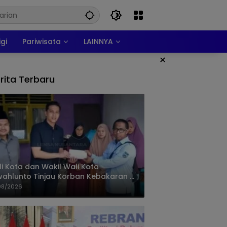
igi
Pariwisata
LAINNYA
×
rita Terbaru
i Kota dan Wakil Wali Kota
ahlunto Tinjau Korban Kebakaran di
alang, Pastikan Bantuan dan Perkuat
08/2026
igasi Bencana