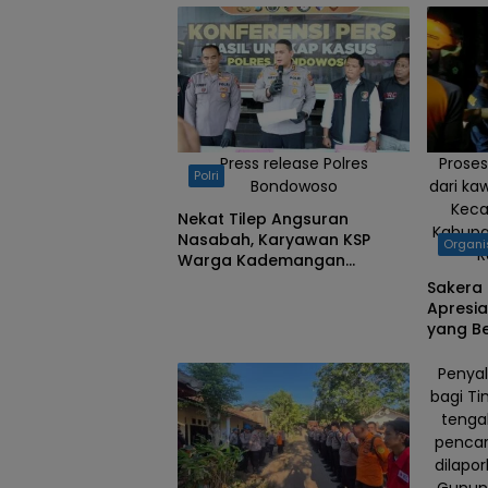
bersama
Kapolres
Bondowoso
saat
diwawancara
awak media
Press release Polres
Proses
Polri
Bondowoso
dari ka
Kec
Nekat Tilep Angsuran
Kabupa
Nasabah, Karyawan KSP
Organi
R
Warga Kademangan
Bondowoso Ditangkap Polisi
Sakera
Apresi
yang B
Dua Ko
Penyal
bagi T
tenga
pencar
dilapo