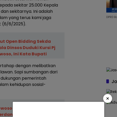
epada sekitar 25.000 Kepala
dan sekitarnya. Ini adalah
slam yang terus kami jaga
DPRD B
t (6/6/2025).
kut Open Bidding Sekda
ala Dinsos Duduki Kursi Pj
oso, Ini Kata Bupati
ertahap dengan melibatkan
relawan. Sapi sumbangan dari
ol dukungan pemerintah
Jo
lam kehidupan sosial-
×
owoso Launching
erdana Bantuan Beras