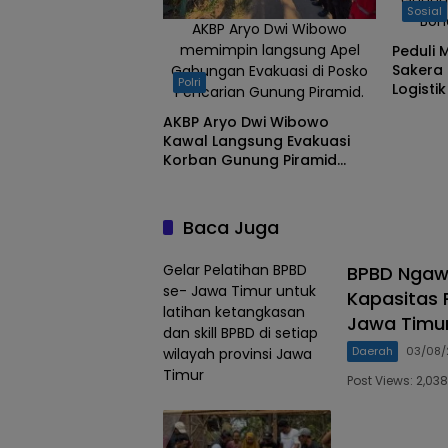
Gunun
Sosial
Bon
AKBP Aryo Dwi Wibowo
memimpin langsung Apel
Peduli 
Sakera
Gabungan Evakuasi di Posko
Polri
Logisti
Pencarian Gunung Piramid.
Gabung
AKBP Aryo Dwi Wibowo
Piramid
Kawal Langsung Evakuasi
Korban Gunung Piramid
Bondowoso
Baca Juga
Gelar Pelatihan BPBD
BPBD Ngaw
se- Jawa Timur untuk
Kapasitas 
latihan ketangkasan
Jawa Timu
dan skill BPBD di setiap
Daerah
03/08/
wilayah provinsi Jawa
Timur
Post Views: 2,