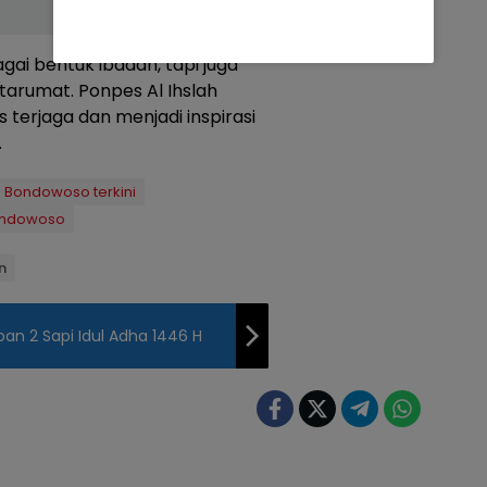
gai bentuk ibadah, tapi juga
arumat. Ponpes Al Ihslah
 terjaga dan menjadi inspirasi
.
Bondowoso terkini
ondowoso
n
an 2 Sapi Idul Adha 1446 H