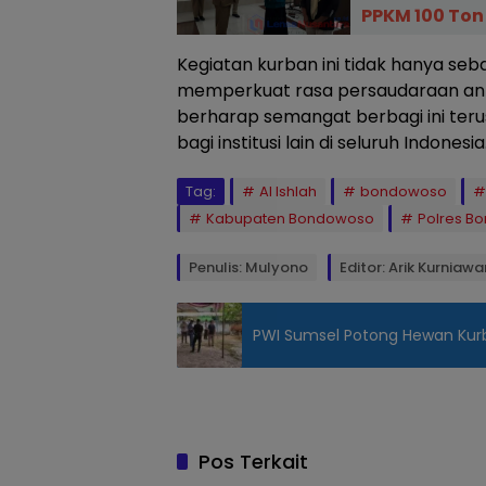
PPKM 100 Ton
Kegiatan kurban ini tidak hanya seba
memperkuat rasa persaudaraan ant
berharap semangat berbagi ini terus
bagi institusi lain di seluruh Indonesia
Tag:
Al Ishlah
bondowoso
Kabupaten Bondowoso
Polres B
Penulis: Mulyono
Editor: Arik Kurniawa
PWI Sumsel Potong Hewan Kurb
Pengasuh
Ponpes Al
Ishlah, KH.
Thoha Yusuf
Pos Terkait
Zakaria, LC