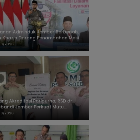
yanan Adminduk Jember Berbenah,
s Khozin Dorong Penambahan Mesin
ak e-KTP
08/2026
ang Akreditasi Paripurna, RSD dr
bandi Jember Perkuat Mutu
ayanan Terus Ditingkatkan
08/2026