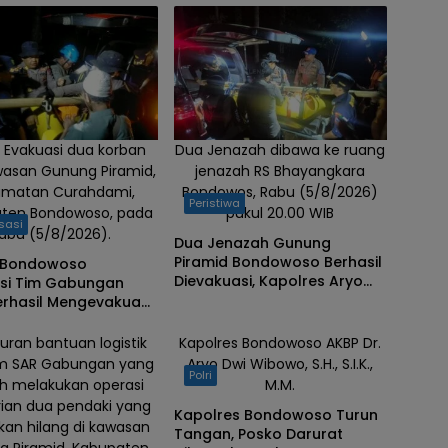
 Evakuasi dua korban
Dua Jenazah dibawa ke ruang
wasan Gunung Piramid,
jenazah RS Bhayangkara
amatan Curahdami,
Bondowos, Rabu (5/8/2026)
Peristiwa
ten Bondowoso, pada
pukul 20.00 WIB
sasi
abu (5/8/2026).
Dua Jenazah Gunung
Piramid Bondowoso Berhasil
 Bondowoso
Dievakuasi, Kapolres Aryo
asi Tim Gabungan
Apresiasi Tim Gabungan
erhasil Mengevakuasi
rban Gunung Piramid
uran bantuan logistik
Kapolres Bondowoso AKBP Dr.
im SAR Gabungan yang
Aryo Dwi Wibowo, S.H., S.I.K.,
Polri
h melakukan operasi
M.M.
ian dua pendaki yang
Kapolres Bondowoso Turun
rkan hilang di kawasan
Tangan, Posko Darurat