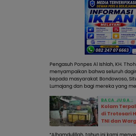
Pengasuh Ponpes Al Ishlah, KH. Thoha
menyampaikan bahwa seluruh daging
kepada masyarakat Bondowoso, Sit
Lumajang dan bagi mereka yang mem
BACA JUGA :
Kolam Terpa
di Trotosari 
TNI dan War
“Alhamdulillah, tahun ini kami menye