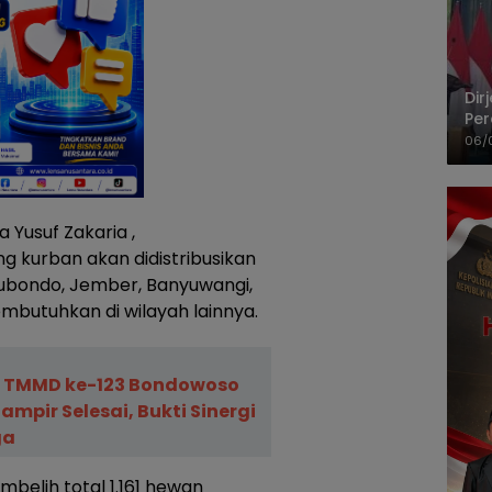
Dir
Per
Pel
06/
 Yusuf Zakaria ,
 kurban akan didistribusikan
ubondo, Jember, Banyuwangi,
butuhkan di wilayah lainnya.
l TMMD ke-123 Bondowoso
Hampir Selesai, Bukti Sinergi
ga
mbelih total 1.161 hewan