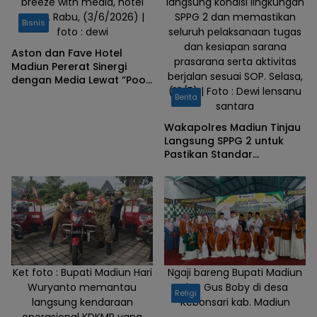
breeze with media, hotel
langsung kondisi lingkungan
Aston. Rabu, (3/6/2026) |
SPPG 2 dan memastikan
Bisnis
foto : dewi
seluruh pelaksanaan tugas
dan kesiapan sarana
Aston dan Fave Hotel
prasarana serta aktivitas
Madiun Pererat Sinergi
berjalan sesuai SOP. Selasa,
dengan Media Lewat “Pool
(19/5) | Foto : Dewi lensanu
Date Hawaiian Breeze
Berita
santara
2026”
Wakapolres Madiun Tinjau
Langsung SPPG 2 untuk
Pastikan Standar
Operasional Berjalan
Optimal
Ket foto : Bupati Madiun Hari
Ngaji bareng Bupati Madiun
Wuryanto memantau
dan Gus Boby di desa
Religi
langsung kendaraan
Kebonsari kab. Madiun