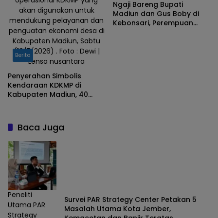
operasional KDKMP yang
Ngaji Bareng Bupati
akan digunakan untuk
Madiun dan Gus Boby di
mendukung pelayanan dan
Kebonsari, Perempuan
penguatan ekonomi desa di
Aswaja Perkuat Nilai
Kabupaten Madiun, Sabtu
Keagamaan
(16/5/2026) . Foto : Dewi |
Berita
Lensa nusantara
Penyerahan Simbolis
Kendaraan KDKMP di
Kabupaten Madiun, 40
Desa Capai Progres Portal
100 Persen
Baca Juga
Peneliti
Survei PAR Strategy Center Petakan 5
Utama PAR
Masalah Utama Kota Jember,
Strategy
Kemacetan dan Banjir Teratas