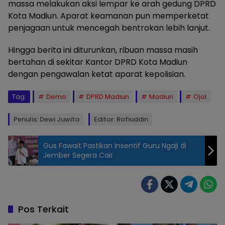
massa melakukan aksi lempar ke arah gedung DPRD
Kota Madiun. Aparat keamanan pun memperketat
penjagaan untuk mencegah bentrokan lebih lanjut.
Hingga berita ini diturunkan, ribuan massa masih
bertahan di sekitar Kantor DPRD Kota Madiun
dengan pengawalan ketat aparat kepolisian.
Tag:
Demo
DPRD Madiun
Madiun
Ojol
Penulis: Dewi Juwita
Editor: Rofiuddin
Gus Fawait Pastikan Insentif Guru Ngaji di
Jember Segera Cair
aksi unjuk
rasa di
depan
Kantor
Pos Terkait
DPRD Kota