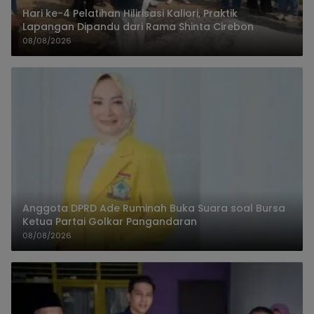
Hari ke-4 Pelatihan Hilirisasi Kaliori, Praktik
Lapangan Dipandu dari Rama Shinta Cirebon
08/08/2026
Anggota DPRD Ade Ruminah Buka Suara soal Bursa
Ketua Partai Golkar Pangandaran
08/08/2026