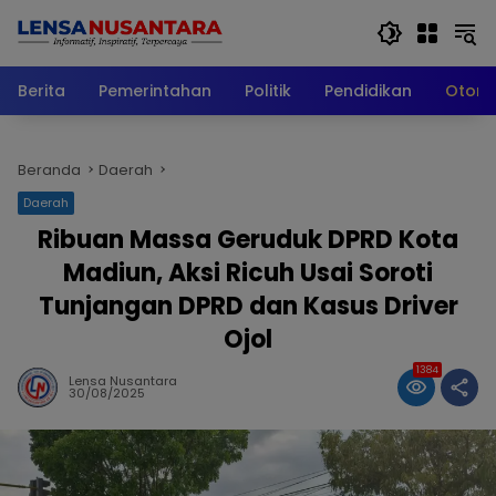
Langsung
ke
konten
Berita
Pemerintahan
Politik
Pendidikan
Otomo
Beranda
Daerah
Daerah
Ribuan Massa Geruduk DPRD Kota
Madiun, Aksi Ricuh Usai Soroti
Tunjangan DPRD dan Kasus Driver
Ojol
1384
Lensa Nusantara
30/08/2025