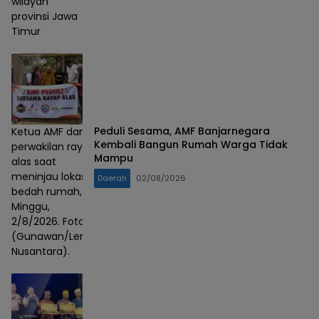
wilayah
provinsi Jawa
Timur
Peduli Sesama, AMF Banjarnegara
Ketua AMF dan
Kembali Bangun Rumah Warga Tidak
perwakilan rayap
Mampu
alas saat
meninjau lokasi
Daerah
02/08/2026
bedah rumah,
Minggu,
2/8/2026. Foto :
(Gunawan/Lensa
Nusantara).