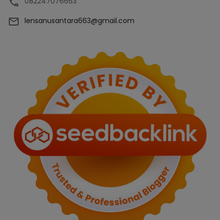
082247076663
lensanusantara663@gmail.com