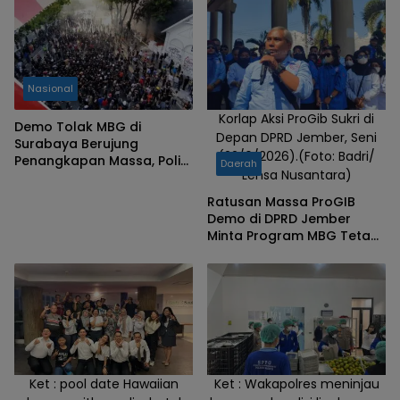
Madiun,
Sabtu
(30/8/2025).
Nasional
Korlap Aksi ProGib Sukri di
Demo Tolak MBG di
Depan DPRD Jember, Seni
Surabaya Berujung
(22/6/2026).(Foto: Badri/
Penangkapan Massa, Polisi
Daerah
Lensa Nusantara)
dan Pendamping Hukum
Berbeda Keterangan
Ratusan Massa ProGIB
Demo di DPRD Jember
Minta Program MBG Tetap
Berlanjut
Ket : pool date Hawaiian
Ket : Wakapolres meninjau