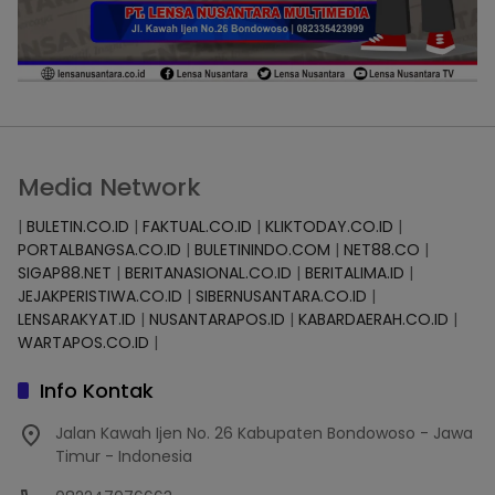
Media Network
|
BULETIN.CO.ID
|
FAKTUAL.CO.ID
|
KLIKTODAY.CO.ID
|
PORTALBANGSA.CO.ID
|
BULETININDO.COM
|
NET88.CO
|
SIGAP88.NET
|
BERITANASIONAL.CO.ID
|
BERITALIMA.ID
|
JEJAKPERISTIWA.CO.ID
|
SIBERNUSANTARA.CO.ID
|
LENSARAKYAT.ID
|
NUSANTARAPOS.ID
|
KABARDAERAH.CO.ID
|
WARTAPOS.CO.ID
|
Info Kontak
Jalan Kawah Ijen No. 26 Kabupaten Bondowoso - Jawa
Timur - Indonesia