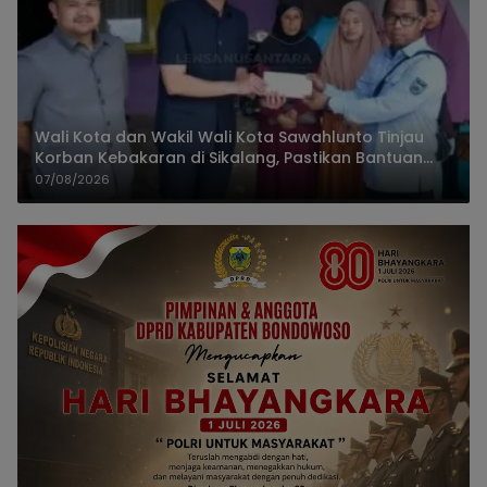
Wali Kota dan Wakil Wali Kota Sawahlunto Tinjau
Korban Kebakaran di Sikalang, Pastikan Bantuan
dan Perkuat Mitigasi Bencana
07/08/2026