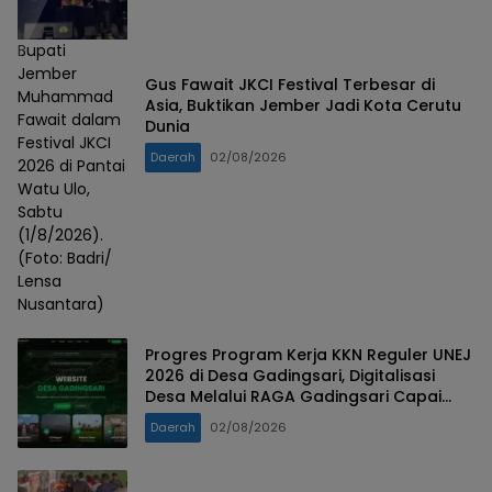
Bupati
Jember
Gus Fawait JKCI Festival Terbesar di
Muhammad
Asia, Buktikan Jember Jadi Kota Cerutu
Fawait dalam
Dunia
Festival JKCI
Daerah
02/08/2026
2026 di Pantai
Watu Ulo,
Sabtu
(1/8/2026).
(Foto: Badri/
Lensa
Nusantara)
Progres Program Kerja KKN Reguler UNEJ
2026 di Desa Gadingsari, Digitalisasi
Desa Melalui RAGA Gadingsari Capai
98% Penyelesaian
Daerah
02/08/2026