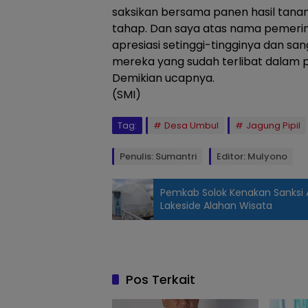
saksikan bersama panen hasil tana
tahap. Dan saya atas nama pemer
apresiasi setinggi-tingginya dan s
mereka yang sudah terlibat dalam 
Demikian ucapnya.
(SMI)
Tag:
Desa Umbul
Jagung Pipil
Penulis: Sumantri
Editor: Mulyono
Pemkab Solok Kenakan Sanksi A
Lakeside Alahan Wisata
Kades
Bersama TPK
dan
Masyarakat
Pos Terkait
Saat