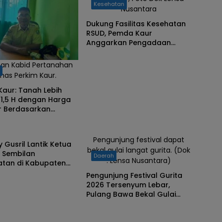
Kesehatan
Nusantara
Dukung Fasilitas Kesehatan
RSUD, Pemda Kaur
Anggarkan Pengadaan
Lahan Perluasan
man Kabid Pertanahan
h
inas Perkim Kaur.
Kaur: Tanah Lebih
 1,5 H dengan Harga
iar Berdasarkan
an KJPP
ntahan
Pengunjung festival dapat
y Gusril Lantik Ketua
bekal gulai langat gurita. (Dok
 Sembilan
Daerah
: Lensa Nusantara)
tan di Kabupaten
ekankan Peran
Pengunjung Festival Gurita
 PKK di Desa
2026 Tersenyum Lebar,
Pulang Bawa Bekal Gulai
Langat Gurita