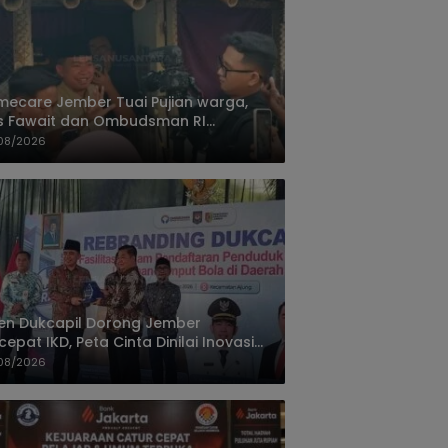
ecare Jember Tuai Pujian warga,
s Fawait dan Ombudsman RI
ksikan Layanan Kesehatan Rumah
08/2026
ien
jen Dukcapil Dorong Jember
cepat IKD, Peta Cinta Dinilai Inovasi
ayanan Terbaik
08/2026