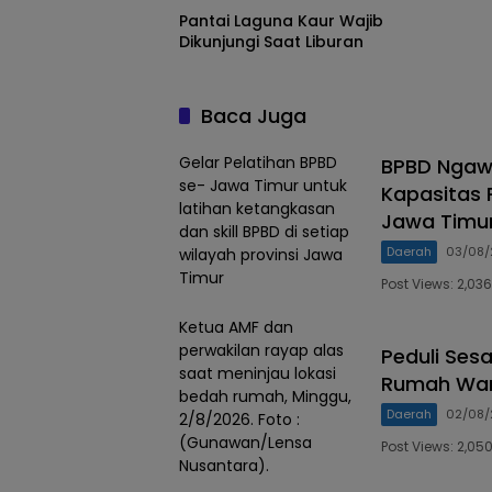
Pantai Laguna Kaur Wajib
Dikunjungi Saat Liburan
Baca Juga
Gelar Pelatihan BPBD
BPBD Ngaw
se- Jawa Timur untuk
Kapasitas 
latihan ketangkasan
Jawa Timu
dan skill BPBD di setiap
Daerah
03/08/
wilayah provinsi Jawa
Timur
Post Views: 2,
Ketua AMF dan
perwakilan rayap alas
Peduli Ses
saat meninjau lokasi
Rumah War
bedah rumah, Minggu,
Daerah
02/08/
2/8/2026. Foto :
(Gunawan/Lensa
Post Views: 2,0
Nusantara).