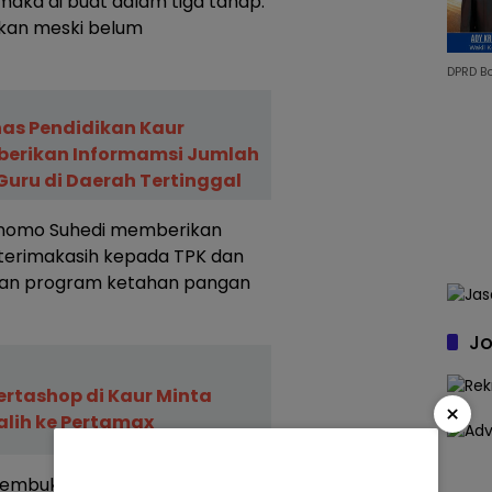
aka di buat dalam tiga tahap.
skan meski belum
DPRD B
nas Pendidikan Kaur
erikan Informamsi Jumlah
Guru di Daerah Tertinggal
rnomo Suhedi memberikan
erterimakasih kepada TPK dan
kan program ketahan pangan
Jo
rtashop di Kaur Minta
×
alih ke Pertamax
 membuktikan kinerjanya dan kita