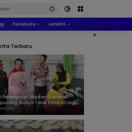
igi
Pariwisata
LAINNYA
×
rita Terbaru
i Perempuan Ditipkan Sireminal
ipucang, Ibunya Tidak Kembali Lagi,
isi Telusuri Keberadaan Orang Tua
08/2026