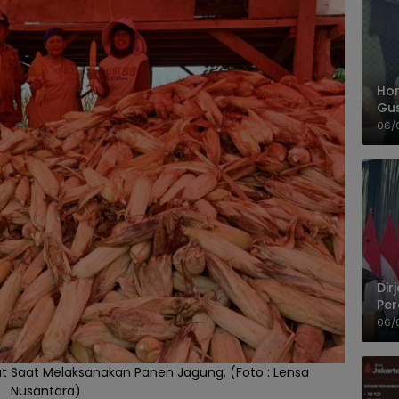
Hom
Gu
Sa
06/
Pas
Dir
Per
Pel
06/
 Saat Melaksanakan Panen Jagung. (Foto : Lensa
Nusantara)