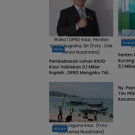
Melaksanakan
Panen
Jagung. (Foto
: Lensa
Nusantara)
Waka 1 DPRD Kaur, Herdian
Linar
Daera
Sapta Nugraha, SH (Foto : Dok
D
Berita
Lensa Nusantara)
Perkim 
Kurang
Pembebasan Lahan RSUD
3,1 Mil
Kaur Habiskan 3,1 Miliar
Penilai
Rupiah , DPRD Mengaku Tidak
Pemeri
Mengentahui
Ny. Pop
Tim PKK
Kecama
Kaur, T
Penting
Pantai Laguna Kaur. (Foto :
Wisata
Dok Lensa Nusantara)