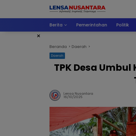
Langsung
ke
konten
Berita
Pemerintahan
Politik
×
Beranda
Daerah
Daerah
TPK Desa Umbul 
Lensa Nusantara
16/10/2025