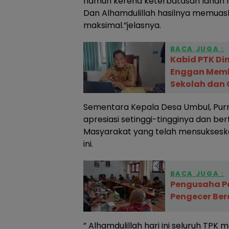
namun kerena keterbatasan lahan m
Dan Alhamdulillah hasilnya memua
maksimal.”jelasnya.
BACA JUGA :
Kabid PTK Di
Enggan Memb
Sekolah dan 
Sementara Kepala Desa Umbul, Pu
apresiasi setinggi-tingginya dan b
Masyarakat yang telah mensukses
ini.
BACA JUGA :
Pengusaha Pe
Pengecer Ber
” Alhamdulillah hari ini seluruh TPK