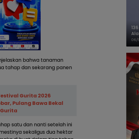
136
Ala
Ba
06/
njelaskan bahwa tanaman
dua tahap dan sekarang panen
estival Gurita 2026
bar, Pulang Bawa Bekal
 Gurita
ap satu dan nanti setelah ini
mestinya sekaligus dua hektar