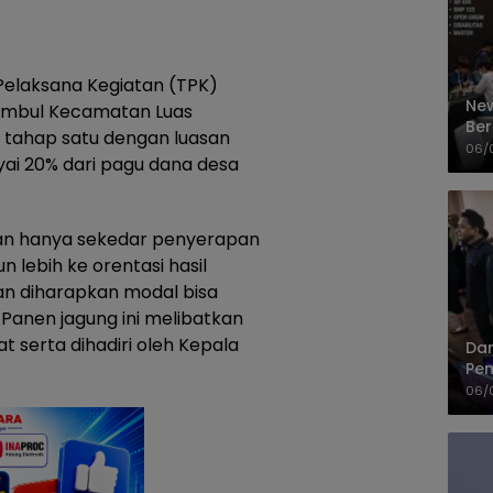
elaksana Kegiatan (TPK)
New
Umbul Kecamatan Luas
Ber
 tahap satu dengan luasan
Cep
06/
ayai 20% dari pagu dana desa
an hanya sekedar penyerapan
 lebih ke orentasi hasil
an diharapkan modal bisa
anen jagung ini melibatkan
serta dihadiri oleh Kepala
Dan
Pem
PP
06/