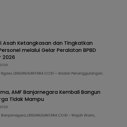
i Asah Ketangkasan dan Tingkatkan
Personel melalui Gelar Peralatan BPBD
r 2026
2026
036 Ngawi, LENSANUSANTARA.CO.ID — Badan Penanggulangan…
ama, AMF Banjarnegara Kembali Bangun
ga Tidak Mampu
2026
50 Banjarnegara, LENSANUSANTARA.CO.ID – Wajah Warni,…