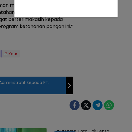
man mereka meski baru satu
intahan desa memberikan
angat berterimakasih kepada
program ketahanan pangan ini.”
Kaur
dministratif kepada PT.
RSUD Kaur, Foto Dok Lensa