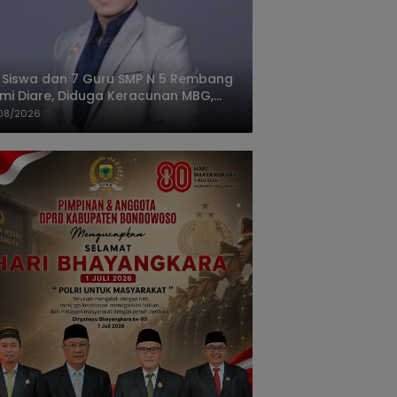
 Siswa dan 7 Guru SMP N 5 Rembang
mi Diare, Diduga Keracunan MBG,
gas: Harus Tanggung Jawab
08/2026