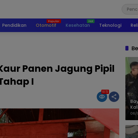
Pendidikan
Otomotif
Kesehatan
Teknologi
Rel
Be
Kaur Panen Jagung Pipil
Tahap I
1072
Bay
Kal
Pol
06/