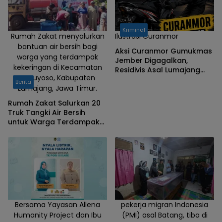
rumahnya
hilang
terseret
Kriminal
arus lahar
Rumah Zakat menyalurkan
Ilustrasi Curanmor
bantuan air bersih bagi
semeru
Aksi Curanmor Gumukmas
warga yang terdampak
Jember Digagalkan,
kekeringan di Kecamatan
Residivis Asal Lumajang
Ranuyoso, Kabupaten
Ditangkap
Berita
Lumajang, Jawa Timur.
Rumah Zakat Salurkan 20
Truk Tangki Air Bersih
untuk Warga Terdampak
Kemarau di Lumajang
Bersama Yayasan Allena
pekerja migran Indonesia
Humanity Project dan Ibu
(PMI) asal Batang, tiba di