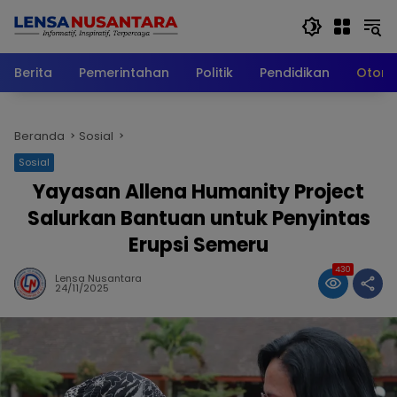
Langsung
ke
konten
Berita
Pemerintahan
Politik
Pendidikan
Otomo
Beranda
Sosial
Sosial
Yayasan Allena Humanity Project
Salurkan Bantuan untuk Penyintas
Erupsi Semeru
430
Lensa Nusantara
24/11/2025