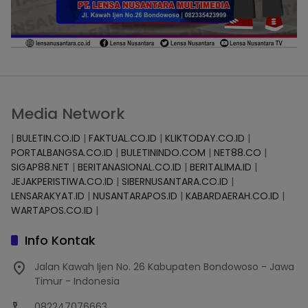
Media Network
|
BULETIN.CO.ID
|
FAKTUAL.CO.ID
|
KLIKTODAY.CO.ID
|
PORTALBANGSA.CO.ID
|
BULETININDO.COM
|
NET88.CO
|
SIGAP88.NET
|
BERITANASIONAL.CO.ID
|
BERITALIMA.ID
|
JEJAKPERISTIWA.CO.ID
|
SIBERNUSANTARA.CO.ID
|
LENSARAKYAT.ID
|
NUSANTARAPOS.ID
|
KABARDAERAH.CO.ID
|
WARTAPOS.CO.ID
|
Info Kontak
Jalan Kawah Ijen No. 26 Kabupaten Bondowoso - Jawa
Timur - Indonesia
082247076663