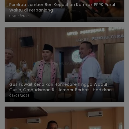
Pemkab Jember Beri Kepastian Kontrak PPPK Paruh
Waktu di Perpanjang
06/08/2026
Gus Fawait Kenalkan Homecare hingga Wadul
Gus’e, Ombudsman RI: Jember Berhasil Hadirkan
Layanan Kualitas
06/08/2026