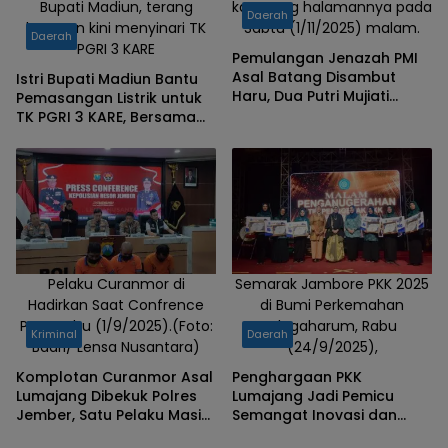
Bupati Madiun, terang
kampung halamannya pada
Daerah
harapan kini menyinari TK
Sabtu (1/11/2025) malam.
Daerah
PGRI 3 KARE
Pemulangan Jenazah PMI
Asal Batang Disambut
Istri Bupati Madiun Bantu
Haru, Dua Putri Mujiati
Pemasangan Listrik untuk
Dapat Beasiswa dari
TK PGRI 3 KARE, Bersama
Yayasan Allena Humanity
Yayasan Allena Humanity
Project
Project
Pelaku Curanmor di
Semarak Jambore PKK 2025
Hadirkan Saat Confrence
di Bumi Perkemahan
Pers, Rabu (1/9/2025).(Foto:
Glagaharum, Rabu
Kriminal
Daerah
Badri/ Lensa Nusantara)
(24/9/2025),
Komplotan Curanmor Asal
Penghargaan PKK
Lumajang Dibekuk Polres
Lumajang Jadi Pemicu
Jember, Satu Pelaku Masih
Semangat Inovasi dan
Buron
Kemandirian Keluarga