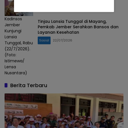
Kadinsos
Tinjau Lansia Tunggal di Mayang,
Jember
Pemkab Jember Serahkan Bansos dan
Kunjungi
Layanan Kesehatan
Lansia
Sosial
22/07/2026
Tunggal, Rabu
(22/7/2026).
(Foto:
Istimewa/
Lensa
Nusantara)
Berita Terbaru