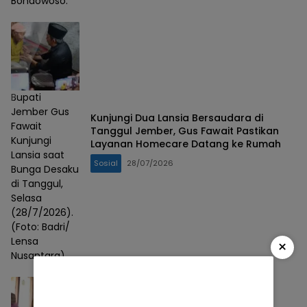
Bondowoso.
Bupati
Jember Gus
Kunjungi Dua Lansia Bersaudara di
Fawait
Tanggul Jember, Gus Fawait Pastikan
Kunjungi
Layanan Homecare Datang ke Rumah
Lansia saat
Sosial
28/07/2026
Bunga Desaku
di Tanggul,
Selasa
(28/7/2026).
(Foto: Badri/
Lensa
×
Nusantara)