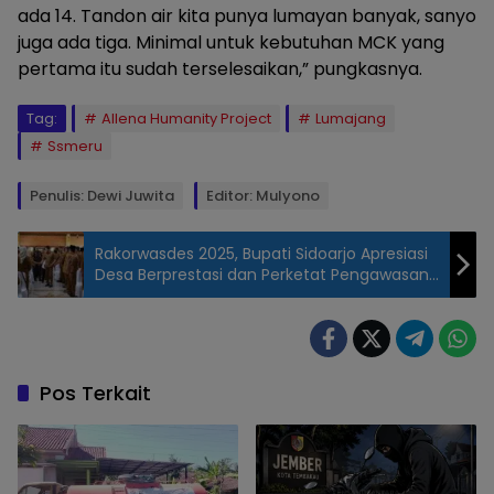
ada 14. Tandon air kita punya lumayan banyak, sanyo
juga ada tiga. Minimal untuk kebutuhan MCK yang
pertama itu sudah terselesaikan,” pungkasnya.
Tag:
Allena Humanity Project
Lumajang
Ssmeru
Penulis: Dewi Juwita
Editor: Mulyono
Rakorwasdes 2025, Bupati Sidoarjo Apresiasi
Desa Berprestasi dan Perketat Pengawasan
Desa Kategori Merah
Ket : Tim
yayasan
Allena
saat
Pos Terkait
menemui
korban
yang