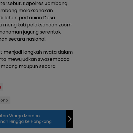
 tersebut, Kapolres Jombang
ombang melaksanakan
di lahan pertanian Desa
rta mengikuti pelaksanaan zoom
enanaman jagung serentak
kan secara nasional.
pat menjadi langkah nyata dalam
rta mewujudkan swasembada
 Jombang maupun secara
g
yono
uatan Warga Merden
sanan Hingga ke Hongkong