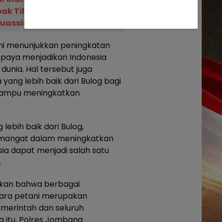
ak Tilas Tongkat Isyaroh
uassis NU
ini menunjukkan peningkatan
 upaya menjadikan Indonesia
unia. Hal tersebut juga
yang lebih baik dari Bulog bagi
 mampu meningkatkan
ebih baik dari Bulog,
emangat dalam meningkatkan
sia dapat menjadi salah satu
.
kan bahwa berbagai
para petani merupakan
merintah dan seluruh
 itu, Polres Jombang