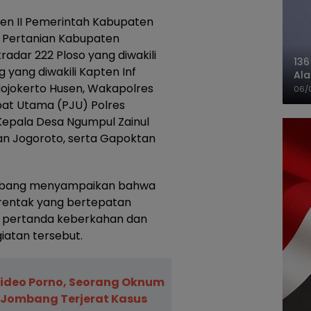
sten II Pemerintah Kabupaten
s Pertanian Kabupaten
dar 222 Ploso yang diwakili
136
yang diwakili Kapten Inf
Ala
jokerto Husen, Wakapolres
Ba
06/
bat Utama (PJU) Polres
epala Desa Ngumpul Zainul
tan Jogoroto, serta Gapoktan
mbang menyampaikan bahwa
rentak yang bertepatan
 pertanda keberkahan dan
iatan tersebut.
ideo Porno, Seorang Oknum
 Jombang Terjerat Kasus