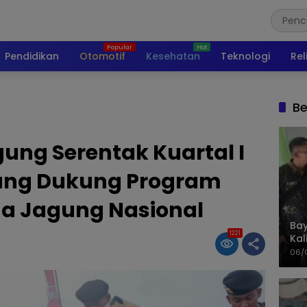
Pendidikan
Otomotif
Kesehatan
Teknologi
Rel
Be
ng Serentak Kuartal I
ang Dukung Program
 Jagung Nasional
Bay
1221
Kal
Pol
06/