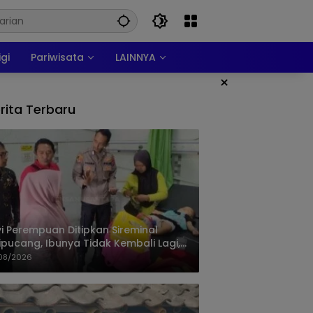
igi
Pariwisata
LAINNYA
×
rita Terbaru
i Perempuan Ditipkan Sireminal
ipucang, Ibunya Tidak Kembali Lagi,
isi Telusuri Keberadaan Orang Tua
08/2026