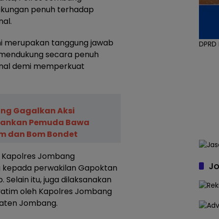
kungan penuh terhadap
al.
ni merupakan tanggung jawab
DPRD
p mendukung secara penuh
nal demi memperkuat
ng Gagalkan Aksi
mankan Pemuda Bawa
am dan Bom Bondet
, Kapolres Jombang
Jo
 kepada perwakilan Gapoktan
elain itu, juga dilaksanakan
atim oleh Kapolres Jombang
paten Jombang.