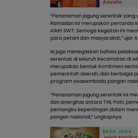
Asusila
“Penanaman jagung serentak yang 
Ramadan ini merupakan pertanda k
Allah SWT. Semoga kegiatan ini m
para petani dan masyarakat,” ujar A
Ia juga menegaskan bahwa pelaks
serentak di seluruh kecamatan di 
merupakan bentuk komitmen serta sin
pemerintah daerah, dan berbagai p
program swasembada pangan nasio
“Penanaman jagung serentak ini m
dan sinergitas antara TNI, Polri, pe
pemangku kepentingan dalam me
pangan nasional,” ungkapnya.
BACA JUGA :
Jejak Spirit