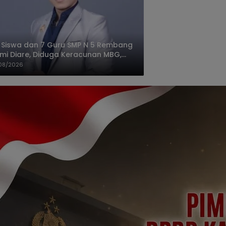
 Siswa dan 7 Guru SMP N 5 Rembang
mi Diare, Diduga Keracunan MBG,
gas: Harus Tanggung Jawab
08/2026