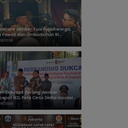
ecare Jember Tuai Pujian warga,
s Fawait dan Ombudsman RI
ksikan Layanan Kesehatan Rumah
08/2026
ien
jen Dukcapil Dorong Jember
cepat IKD, Peta Cinta Dinilai Inovasi
ayanan Terbaik
08/2026