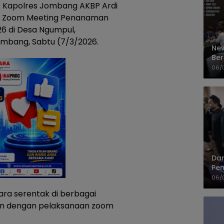
 Kapolres Jombang AKBP Ardi
kuti Zoom Meeting Penanaman
26 di Desa Ngumpul,
mbang, Sabtu (7/3/2026.
New
Ber
Cep
06/
Dan
Pem
PP
06/
ara serentak di berbagai
ikan dengan pelaksanaan zoom