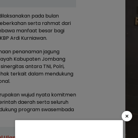
dilaksanakan pada bulan
eberkahan serta rahmat dari
embawa manfaat besar bagi
KBP Ardi Kurniawan.
anaan penanaman jagung
wilayah Kabupaten Jombang
ergitas antara TNI, Polri,
ihak terkait dalam mendukung
nal.
erupakan wujud nyata komitmen
merintah daerah serta seluruh
ndukung program swasembada
×
ual Ulama Nusantara: Ribuan