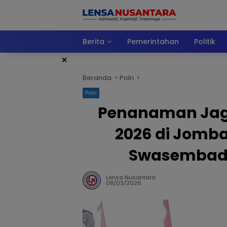
Langsung
ke
konten
Berita
Pemerintahan
Politik
×
Beranda
Polri
Polri
Penanaman Jagu
2026 di Jomb
Swasembada
Lensa Nusantara
08/03/2026