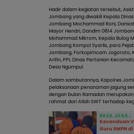
Hadir dalam kegiatan tersebut, Asi
Jombang yang diwakili Kepala Dina
Jombang Mochammad Roni, Dansatra
Mayor Hendri, Dandim 0814 Jombang 
Mohammad Mikrom, Kepala Bulog Mo
Jombang Kompol Syarlis, para Peja
Jombang, Forkopimcam Jogoroto, K
Arifin, PPL Dinas Pertanian Kecama
Desa Ngumpul.
Dalam sambutannya, Kapolres Jo
pelaksanaan penanaman jagung se
dengan bulan Ramadan merupakan
rahmat dari Allah SWT terhadap keg
BACA JUGA :
Kecanduan V
Guru SMPN di