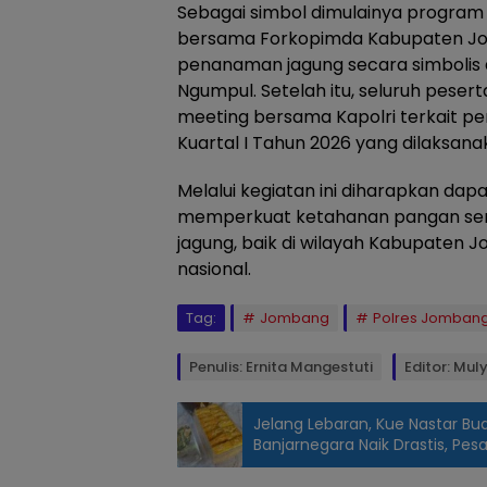
Sebagai simbol dimulainya program
bersama Forkopimda Kabupaten J
penanaman jagung secara simbolis 
Ngumpul. Setelah itu, seluruh pese
meeting bersama Kapolri terkait p
Kuartal I Tahun 2026 yang dilaksana
Melalui kegiatan ini diharapkan da
memperkuat ketahanan pangan se
jagung, baik di wilayah Kabupaten
nasional.
Tag:
Jombang
Polres Jomban
Penulis: Ernita Mangestuti
Editor: Mul
Jelang Lebaran, Kue Nastar B
Banjarnegara Naik Drastis, Pe
Kapolres