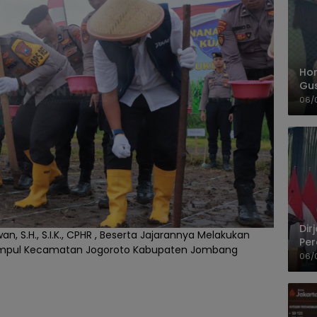
Hom
Gu
Sa
06/
Pas
Dir
, S.H., S.I.K., CPHR , Beserta Jajarannya Melakukan
Per
mpul Kecamatan Jogoroto Kabupaten Jombang
Pel
06/