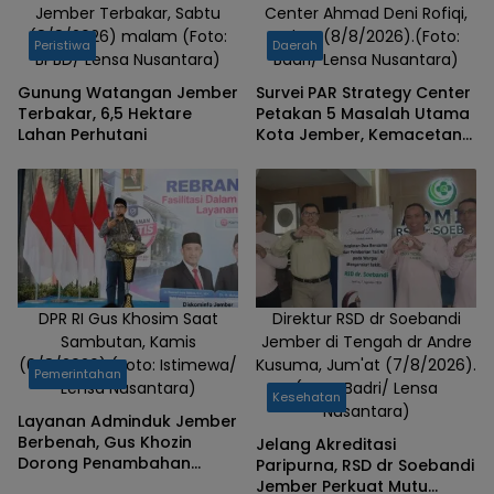
Jember Terbakar, Sabtu
Center Ahmad Deni Rofiqi,
Nusantara)
(8/8/2026) malam (Foto:
Sabtu (8/8/2026).(Foto:
Peristiwa
Daerah
BPBD/ Lensa Nusantara)
Badri/ Lensa Nusantara)
Gunung Watangan Jember
Survei PAR Strategy Center
Terbakar, 6,5 Hektare
Petakan 5 Masalah Utama
Lahan Perhutani
Kota Jember, Kemacetan
dan Banjir Teratas
DPR RI Gus Khosim Saat
Direktur RSD dr Soebandi
Sambutan, Kamis
Jember di Tengah dr Andre
(6/8/2026).(Foto: Istimewa/
Kusuma, Jum'at (7/8/2026).
Pemerintahan
Lensa Nusantara)
(Foto: Badri/ Lensa
Kesehatan
Nusantara)
Layanan Adminduk Jember
Berbenah, Gus Khozin
Jelang Akreditasi
Dorong Penambahan
Paripurna, RSD dr Soebandi
Mesin Cetak e-KTP
Jember Perkuat Mutu