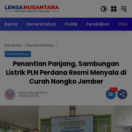
Langsung
ke
konten
Berita
Pemerintahan
Politik
Pendidikan
Otomo
Beranda
Pemerintahan
Pemerintahan
Penantian Panjang, Sambungan
Listrik PLN Perdana Resmi Menyala di
Curah Nongko Jember
1024
Lensa Nusantara
09/05/2026