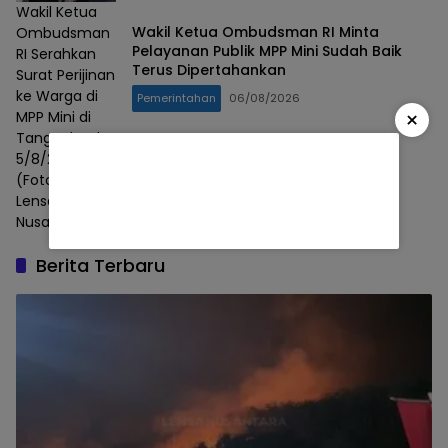
Wakil Ketua
Wakil Ketua Ombudsman RI Minta
Ombudsman
Pelayanan Publik MPP Mini Sudah Baik
RI Serahkan
Terus Dipertahankan
Surat Perijinan
ke Warga di
Pemerintahan
06/08/2026
×
MPP Mini di
Tanggul, Rabu
5/8/2026).
(Foto: Badri/
Lensa
Nusantara)
Berita Terbaru