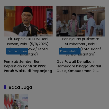
Pelayanan Terus
Ditingkatkan
Plt. Kepala BKPSDM Deni
Peninjauan puskemas
Irawan, Rabu (5/8/2026).
Sumberbaru, Rabu
(Foto: Istimewa/ Lensa
(5/8/2026).(Foto: Badri/
Pemerintahan
Pemerintahan
Nusantara)
Lensa Nusantara)
Pemkab Jember Beri
Gus Fawait Kenalkan
Kepastian Kontrak PPPK
Homecare hingga Wadul
Paruh Waktu di Perpanjang
Gus’e, Ombudsman RI:
Jember Berhasil Hadirkan
Layanan Kualitas
Baca Juga