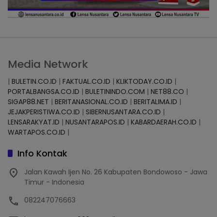
Media Network
|
BULETIN.CO.ID
|
FAKTUAL.CO.ID
|
KLIKTODAY.CO.ID
|
PORTALBANGSA.CO.ID
|
BULETININDO.COM
|
NET88.CO
|
SIGAP88.NET
|
BERITANASIONAL.CO.ID
|
BERITALIMA.ID
|
JEJAKPERISTIWA.CO.ID
|
SIBERNUSANTARA.CO.ID
|
LENSARAKYAT.ID
|
NUSANTARAPOS.ID
|
KABARDAERAH.CO.ID
|
WARTAPOS.CO.ID
|
Info Kontak
Jalan Kawah Ijen No. 26 Kabupaten Bondowoso - Jawa
Timur - Indonesia
082247076663