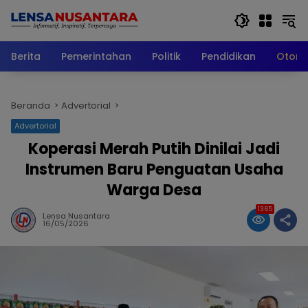
Langsung
ke
konten
Berita
Pemerintahan
Politik
Pendidikan
Otomo
Beranda
Advertorial
Advertorial
Koperasi Merah Putih Dinilai Jadi
Instrumen Baru Penguatan Usaha
Warga Desa
1365
Lensa Nusantara
16/05/2026