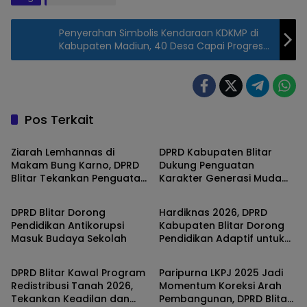
Penyerahan Simbolis Kendaraan KDKMP di
Kabupaten Madiun, 40 Desa Capai Progres
Portal 100 Persen
Pos Terkait
Advertorial
Advertorial
Ziarah Lemhannas di
DPRD Kabupaten Blitar
Makam Bung Karno, DPRD
Dukung Penguatan
Blitar Tekankan Penguatan
Karakter Generasi Muda
Advertorial
Advertorial
Nasionalisme Generasi
Lewat Pelantikan Kwarcab
Muda
Pramuka
DPRD Blitar Dorong
Hardiknas 2026, DPRD
Pendidikan Antikorupsi
Kabupaten Blitar Dorong
Masuk Budaya Sekolah
Pendidikan Adaptif untuk
Pemerintahan
Daerah
Perkuat SDM
DPRD Blitar Kawal Program
Paripurna LKPJ 2025 Jadi
Redistribusi Tanah 2026,
Momentum Koreksi Arah
Tekankan Keadilan dan
Pembangunan, DPRD Blitar