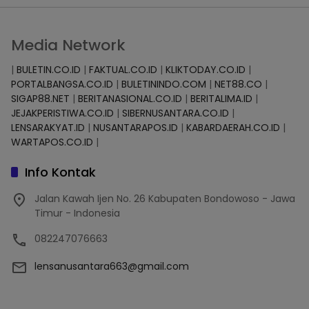
Media Network
|
BULETIN.CO.ID
|
FAKTUAL.CO.ID
|
KLIKTODAY.CO.ID
|
PORTALBANGSA.CO.ID
|
BULETININDO.COM
|
NET88.CO
|
SIGAP88.NET
|
BERITANASIONAL.CO.ID
|
BERITALIMA.ID
|
JEJAKPERISTIWA.CO.ID
|
SIBERNUSANTARA.CO.ID
|
LENSARAKYAT.ID
|
NUSANTARAPOS.ID
|
KABARDAERAH.CO.ID
|
WARTAPOS.CO.ID
|
Info Kontak
Jalan Kawah Ijen No. 26 Kabupaten Bondowoso - Jawa
Timur - Indonesia
082247076663
lensanusantara663@gmail.com