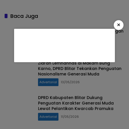
Pendampingan
Tekankan Tindak Lanjut
Masyarakat
Nyata
Baca Juga
×
Probolinggo Bebas Rokok Ilegal: Jangan
Beli, Jangan Jual, Jangan Edarkan!
Advertorial
08/07/2026
Ziarah Lemhannas di Makam Bung
Karno, DPRD Blitar Tekankan Penguatan
Nasionalisme Generasi Muda
Advertorial
13/05/2026
DPRD Kabupaten Blitar Dukung
Penguatan Karakter Generasi Muda
Lewat Pelantikan Kwarcab Pramuka
Advertorial
11/05/2026