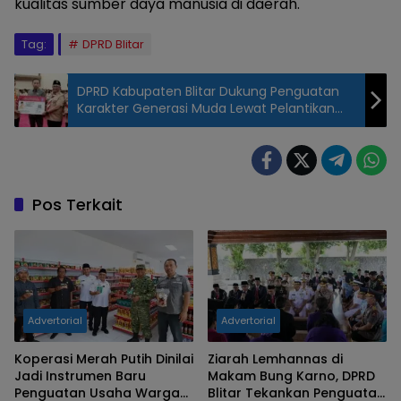
kualitas sumber daya manusia di daerah.
Tag:
DPRD Blitar
DPRD Kabupaten Blitar Dukung Penguatan
Karakter Generasi Muda Lewat Pelantikan
Kwarcab Pramuka
Pos Terkait
Advertorial
Advertorial
Koperasi Merah Putih Dinilai
Ziarah Lemhannas di
Jadi Instrumen Baru
Makam Bung Karno, DPRD
Penguatan Usaha Warga
Blitar Tekankan Penguatan