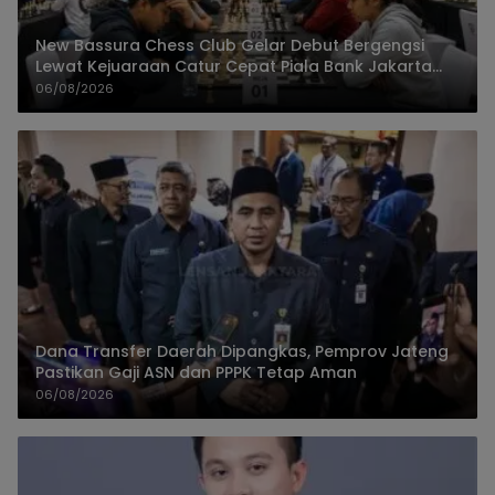
New Bassura Chess Club Gelar Debut Bergengsi
Lewat Kejuaraan Catur Cepat Piala Bank Jakarta
2026
06/08/2026
Dana Transfer Daerah Dipangkas, Pemprov Jateng
Pastikan Gaji ASN dan PPPK Tetap Aman
06/08/2026