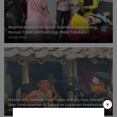
Bayi Perempuan Ditipkan Sireminal Kalipucang,
Ibunya Tidak Kembali Lagi, Polisi Telusuri
Keberadaan Orang Tua
06/08/2026
Homecare Jember Tuai Pujian warga, Gus Fawait
×
dan Ombudsman RI Saksikan Layanan Kesehatan
Rumah Pasien
06/08/2026