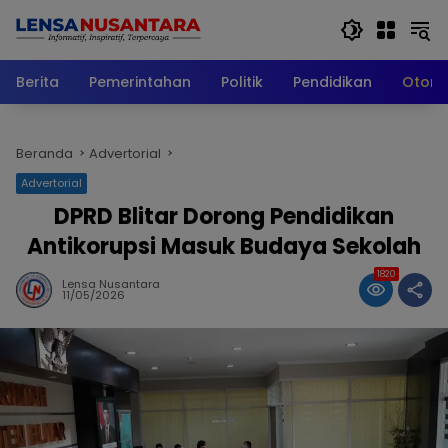
Langsung
ke
konten
Berita
Pemerintahan
Politik
Pendidikan
Otomo
Beranda
Advertorial
Advertorial
DPRD Blitar Dorong Pendidikan
Antikorupsi Masuk Budaya Sekolah
1820
Lensa Nusantara
11/05/2026