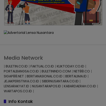
Media Network
|
BULETIN.CO.ID
|
FAKTUAL.CO.ID
|
KLIKTODAY.CO.ID
|
PORTALBANGSA.CO.ID
|
BULETININDO.COM
|
NET88.CO
|
SIGAP88.NET
|
BERITANASIONAL.CO.ID
|
BERITALIMA.ID
|
JEJAKPERISTIWA.CO.ID
|
SIBERNUSANTARA.CO.ID
|
LENSARAKYAT.ID
|
NUSANTARAPOS.ID
|
KABARDAERAH.CO.ID
|
WARTAPOS.CO.ID
|
Info Kontak