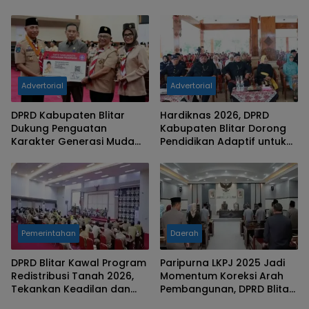
Desa
Nasionalisme Generasi
Muda
Advertorial
Advertorial
DPRD Kabupaten Blitar
Hardiknas 2026, DPRD
Dukung Penguatan
Kabupaten Blitar Dorong
Karakter Generasi Muda
Pendidikan Adaptif untuk
Lewat Pelantikan Kwarcab
Perkuat SDM
Pramuka
Pemerintahan
Daerah
DPRD Blitar Kawal Program
Paripurna LKPJ 2025 Jadi
Redistribusi Tanah 2026,
Momentum Koreksi Arah
Tekankan Keadilan dan
Pembangunan, DPRD Blitar
Pendampingan
Tekankan Tindak Lanjut