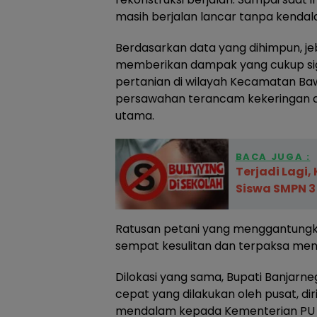
masih berjalan lancar tanpa kendala
Berdasarkan data yang dihimpun, je
memberikan dampak yang cukup sig
pertanian di wilayah Kecamatan Bawa
persawahan terancam kekeringan aki
utama.
BACA JUGA :
‎Terjadi Lagi
Siswa SMPN 3
Ratusan petani yang menggantungk
sempat kesulitan dan terpaksa menc
Dilokasi yang sama, Bupati Banjar
cepat yang dilakukan oleh pusat, d
mendalam kepada Kementerian PU