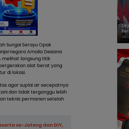
Dir
Per
Pel
06/
yah Sungai Serayu Opak
njarnegara Amalia Desiana
 melihat langsung titik
pergerakan alat berat yang
 di lokasi.
tas agar suplai air secepatnya
ani dan tidak terganggu lebih
an teknis permanen setelah
eserta se-Jateng dan DIY,