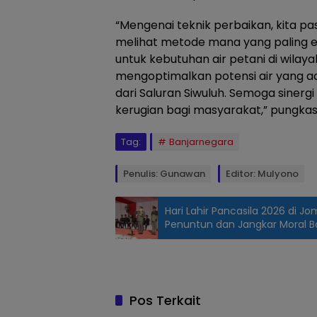
“Mengenai teknik perbaikan, kita 
melihat metode mana yang paling e
untuk kebutuhan air petani di wilay
mengoptimalkan potensi air yang a
dari Saluran Siwuluh. Semoga sinergi
kerugian bagi masyarakat,” pungkas
Tag:
Banjarnegara
Penulis: Gunawan
Editor: Mulyono
Hari Lahir Pancasila 2026 di J
Penuntun dan Jangkar Moral 
Ditemani Bupati
Banjarnegara,
Dirjen SDA
kunjungi tanggul
Pos Terkait
jebol yang ada di