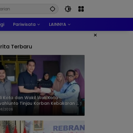
igi
Pariwisata
LAINNYA
×
rita Terbaru
i Kota dan Wakil Wali Kota
ahlunto Tinjau Korban Kebakaran di
alang, Pastikan Bantuan dan Perkuat
08/2026
igasi Bencana