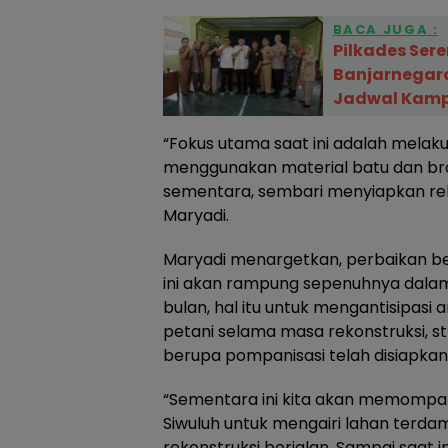
BACA JUGA :
Pilkades Sere
Banjarnegara 
Jadwal Kam
“Fokus utama saat ini adalah melak
menggunakan material batu dan br
sementara, sembari menyiapkan rek
Maryadi.
Maryadi menargetkan, perbaikan be
ini akan rampung sepenuhnya dalam
bulan, hal itu untuk mengantisipasi
petani selama masa rekonstruksi, st
berupa pompanisasi telah disiapkan
“Sementara ini kita akan memompa a
Siwuluh untuk mengairi lahan terd
rekonstruksi berjalan. Sampai saat 