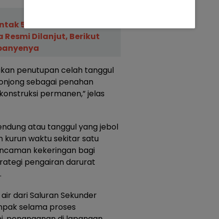
ntak 57 Desa di
Resmi Dilanjut, Berikut
panyenya
ukan penutupan celah tanggul
onjong sebagai penahan
onstruksi permanen,” jelas
ndung atau tanggul yang jebol
 kurun waktu sekitar satu
 ancaman kekeringan bagi
rategi pengairan darurat
.
ir dari Saluran Sekunder
ampak selama proses
ini, penanganan di lapangan