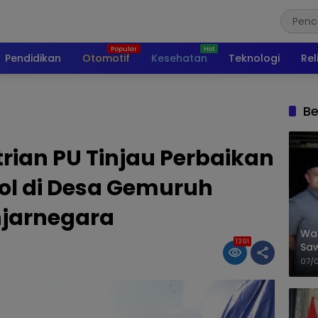
Pendidikan
Otomotif
Kesehatan
Teknologi
Rel
Be
rian PU Tinjau Perbaikan
ol di Desa Gemuruh
jarnegara
Wal
1391
Saw
Sik
07/
Mit