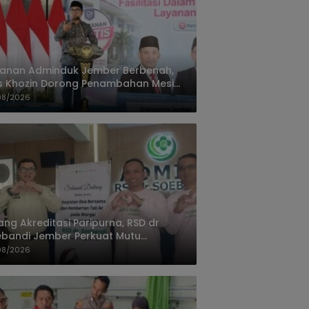
yanan Adminduk Jember Berbenah,
s Khozin Dorong Penambahan Mesin
ak e-KTP
08/2026
ang Akreditasi Paripurna, RSD dr
bandi Jember Perkuat Mutu
ayanan Terus Ditingkatkan
08/2026