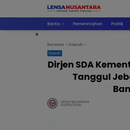
Langsung
ke
konten
Berita
Pemerintahan
Politik
×
Beranda
Daerah
Daerah
Dirjen SDA Kement
Tanggul Jeb
Ban
Lensa Nusantara
02/06/2026