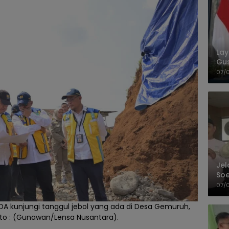
La
Gu
Cet
07/
Jel
Soe
Pel
07/
SDA kunjungi tanggul jebol yang ada di Desa Gemuruh,
Foto : (Gunawan/Lensa Nusantara).