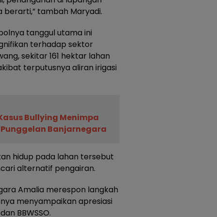
 berarti,” tambah Maryadi.
bolnya tanggul utama ini
nifikan terhadap sektor
ng, sekitar 161 hektar lahan
bat terputusnya aliran irigasi
, Kasus Bullying Menimpa
 Punggelan Banjarnegara
an hidup pada lahan tersebut
ari alternatif pengairan.
negara Amalia merespon langkah
irinya menyampaikan apresiasi
 dan BBWSSO.