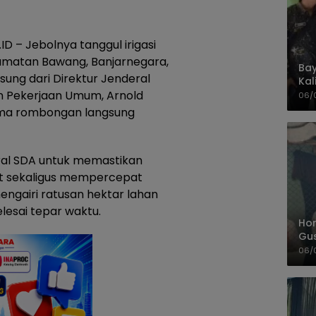
 – Jebolnya tanggul irigasi
amatan Bawang, Banjarnegara,
Bay
ung dari Direktur Jenderal
Kal
Pol
n Pekerjaan Umum, Arnold
06/
sama rombongan langsung
ral SDA untuk memastikan
t sekaligus mempercepat
mengairi ratusan hektar lahan
lesai tepar waktu.
Hom
Gu
Sa
06/
Pas