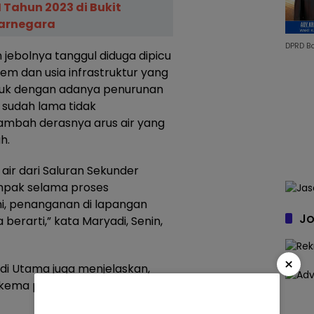
II Tahun 2023 di Bukit
jarnegara
DPRD B
n jebolnya tanggul diduga dipicu
em dan usia infrastruktur yang
uruk dengan adanya penurunan
g sudah lama tidak
tambah derasnya arus air yang
h.
ir dari Saluran Sekunder
ampak selama proses
ini, penanganan di lapangan
Jo
berarti,” kata Maryadi, Senin,
×
i Utama juga menjelaskan,
skema penanganan yang