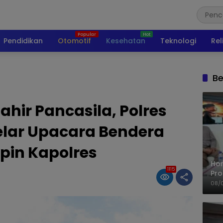
Pendidikan
Otomotif
Kesehatan
Teknologi
Rel
Be
Lahir Pancasila, Polres
lar Upacara Bendera
pin Kapolres
Ho
1115
Pro
Mis
08/
Ke