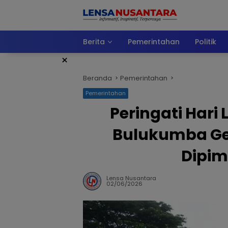
Langsung
ke
konten
Berita
Pemerintahan
Politik
×
Beranda
Pemerintahan
Pemerintahan
Peringati Hari 
Bulukumba Ge
Dipim
Lensa Nusantara
02/06/2026