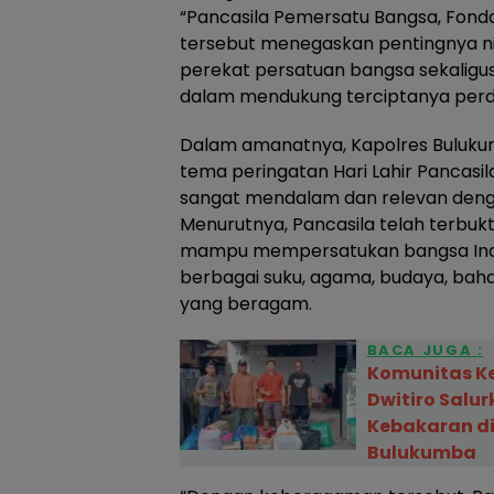
“Pancasila Pemersatu Bangsa, Fond
tersebut menegaskan pentingnya nila
perekat persatuan bangsa sekaligus 
dalam mendukung terciptanya perd
Dalam amanatnya, Kapolres Bulu
tema peringatan Hari Lahir Pancasil
sangat mendalam dan relevan dengan
Menurutnya, Pancasila telah terbuk
mampu mempersatukan bangsa Indon
berbagai suku, agama, budaya, bahas
yang beragam.
BACA JUGA :
Komunitas K
Dwitiro Salu
Kebakaran di
Bulukumba