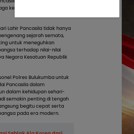
asila menjadi titik temu yang
ga keutuhan Negara Kesatuan
i Lahir Pancasila tidak hanya
mengenang sejarah semata,
ing untuk meneguhkan
ngsa terhadap nilai-nilai
nya Negara Kesatuan Republik
sonel Polres Bulukumba untuk
lai Pancasila dalam
un dalam kehidupan sehari-
adi semakin penting di tengah
ngsung begitu cepat serta
bangsa pada era modern.
si Seblak Ala Korea dari