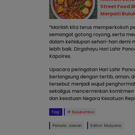
Street Food 
Merpati Bul
“Marilah kita terus memperkokoh 
semangat gotong royong, serta meng
dalam kehidupan sehari-hari demi 
lebih baik. Dirgahayu Hari Lahir Panc
Kapolres.
Upacara peringatan Hari Lahir Panca
berlangsung dengan tertib, aman, d
tersebut menjadi wujud penghormat
sekaligus mencerminkan komitmen 
dan kesatuan Negara Kesatuan Repub
Tag:
Bulukumba
Penulis: Jusran
Editor: Mulyono