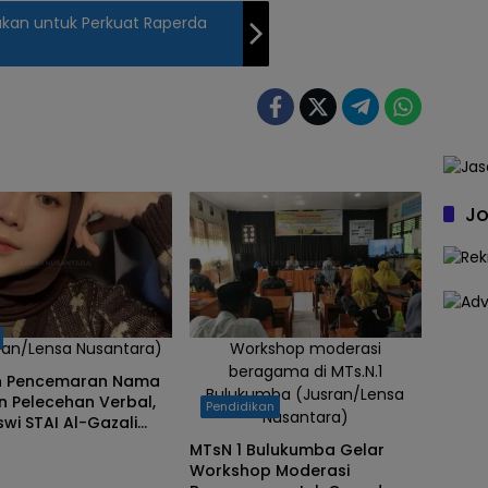
ukan untuk Perkuat Raperda
Jo
ran/Lensa Nusantara)
Workshop moderasi
beragama di MTs.N.1
 Pencemaran Nama
Bulukumba (Jusran/Lensa
n Pelecehan Verbal,
Pendidikan
Nusantara)
wi STAI Al-Gazali
mba Berharap
MTsN 1 Bulukumba Gelar
an
Workshop Moderasi