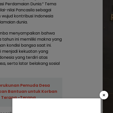
asi Perdamaian Dunia.” Tema
i-nilai Pancasila sebagai
wujud kontribusi Indonesia
amaian dunia.
kumba menyampaikan bahwa
a tahun ini memiliki makna yang
 kondisi bangsa saat ini.
ti menjadi kekuatan yang
esia yang terdiri atas
a, serta latar belakang sosial
erukunan Pemuda Desa
rkan Bantuan untuk Korban
×
 Terang -Terang