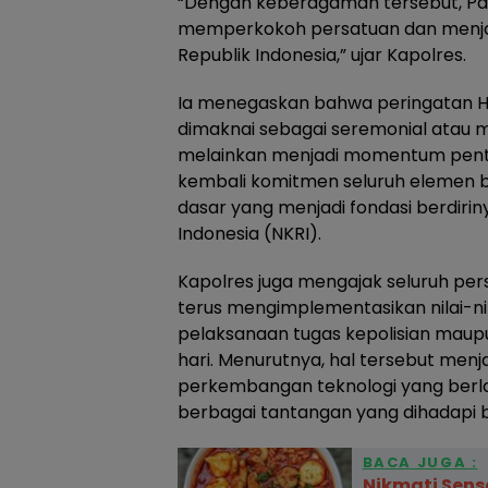
“Dengan keberagaman tersebut, Panc
memperkokoh persatuan dan menja
Republik Indonesia,” ujar Kapolres.
Ia menegaskan bahwa peringatan Har
dimaknai sebagai seremonial atau 
melainkan menjadi momentum pent
kembali komitmen seluruh elemen ba
dasar yang menjadi fondasi berdiri
Indonesia (NKRI).
Kapolres juga mengajak seluruh per
terus mengimplementasikan nilai-ni
pelaksanaan tugas kepolisian maup
hari. Menurutnya, hal tersebut menj
perkembangan teknologi yang berla
berbagai tantangan yang dihadapi 
BACA JUGA :
Nikmati Sensa