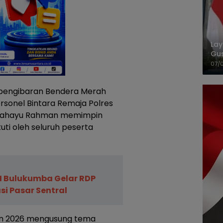
La
Gu
Cet
07/
 pengibaran Bendera Merah
ersonel Bintara Remaja Polres
ri Rahayu Rahman memimpin
ti oleh seluruh peserta
II Bulukumba Gelar RDP
si Pasar Sentral
hun 2026 mengusung tema