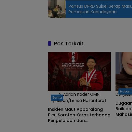
Pansus DPRD Sulsel Serap Mas
Pemajuan Kebudayaan
Peringatan
Hari Lahir
Pancasila di
Polres
Pos Terkait
Bulukumba
(Jusran/Lensa
Nusantara)
Hukum
A. Adrian Kader GMNI
DS (Jus
Berita
(Jusran/Lensa Nusantara)
Dugaan
Baik da
Insiden Maut Apparalang
Mahasis
Picu Sorotan Keras terhadap
Buluku
Pengelolaan dan
Keadil
Pengawasan Wisata di
Bulukumba