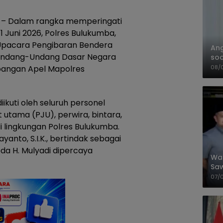
 – Dalam rangka memperingati
 1 Juni 2026, Polres Bulukumba,
 Upacara Pengibaran Bendera
An
Undang-Undang Dasar Negara
soa
Pa
08/
apangan Apel Mapolres
kuti oleh seluruh personel
 utama (PJU), perwira, bintara,
di lingkungan Polres Bulukumba.
anto, S.I.K., bertindak sebagai
pda H. Mulyadi dipercaya
Wal
Saw
Sik
07/
Mit