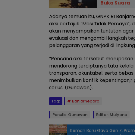
Buka Suara
Adanya temuan itu, GNPK RI Banja
aksi bertajuk “Mosi Tidak Percaya”,
akan menyampaikan tuntutan agar
evaluasi dan mengambil langkah te
pelanggaran yang terjadi di lingkung
“Rencana aksi tersebut merupakan b
mendorong terciptanya tata kelola
transparan, akuntabel, serta bebas 
menimbulkan konflik kepentingan,” 
serius. (Gunawan).
Tag:
Banjarnegara
Penulis: Gunawan
Editor: Mulyono
Kemah Baru Gaya Gen Z, Pram