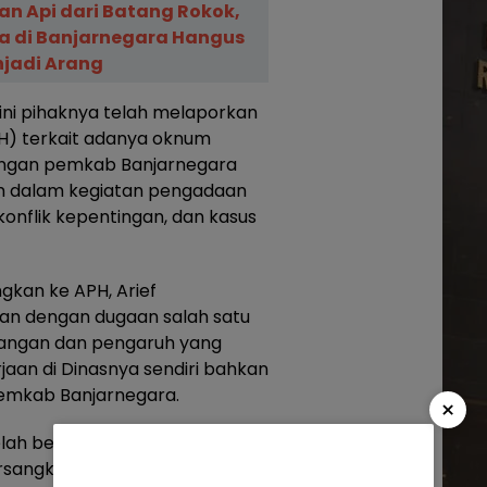
an Api dari Batang Rokok,
 di Banjarnegara Hangus
jadi Arang
ini pihaknya telah melaporkan
) terkait adanya oknum
gkungan pemkab Banjarnegara
am dalam kegiatan pengadaan
onflik kepentingan, dan kasus
ngkan ke APH, Arief
an dengan dugaan salah satu
ngan dan pengaruh yang
jaan di Dinasnya sendiri bahkan
 Pemkab Banjarnegara.
×
elah berlangsung selama
sangkutan juga diduga memiliki