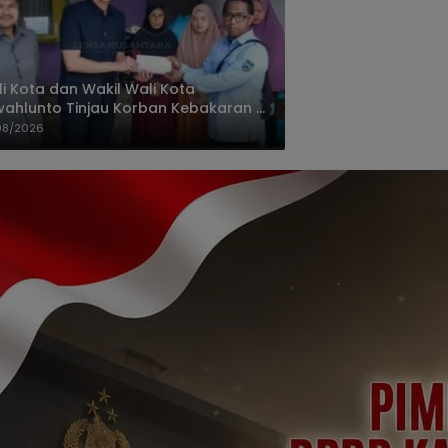
i Kota dan Wakil Wali Kota
ahlunto Tinjau Korban Kebakaran di
alang, Pastikan Bantuan dan Perkuat
08/2026
igasi Bencana