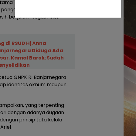
itama” yang bergerak pada
an pengembangan website, dan
h berjalan,” tegas Arief,
g di RSUD Hj Anna
njarnegara Diduga Ada
esar, Kamal Barok: Sudah
enyelidikan
 Ketua GNPK RI Banjarnegara
ap identitas oknum maupun
ampaikan, yang terpenting
otori dengan adanya dugaan
dengan prinsip tata kelola
Arief.