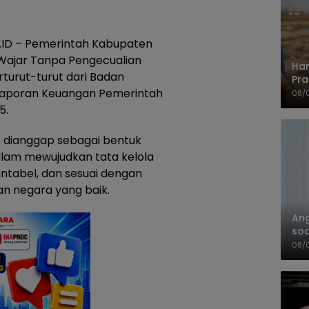
ID – Pemerintah Kabupaten
 Wajar Tanpa Pengecualian
Har
rturut-turut dari Badan
Pra
 Laporan Keuangan Pemerintah
Shi
08/
5.
t dianggap sebagai bentuk
lam mewujudkan tata kelola
ntabel, dan sesuai dengan
an negara yang baik.
An
soa
Pa
08/