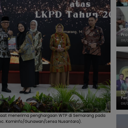
Ho
Pro
Mis
08/
Ke
DJP
Per
Kep
08/
UM
, saat menerima penghargaan WTP di Semarang pada
(doc. Kominfo/Gunawan/Lensa Nusantara).