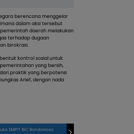
rnegara berencana menggelar
 dimana dalam aksi tersebut
 pemerintah daerah melakukan
gas terhadap dugaan
an birokrasi.
entuk kontrol sosial untuk
 pemerintahan yang bersih,
dari praktik yang berpotensi
pungkas Arief, dengan nada
uka SMPIT BIC Bondowoso