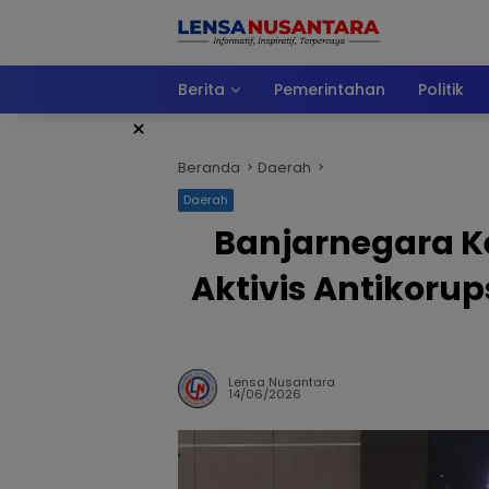
Langsung
ke
konten
Berita
Pemerintahan
Politik
×
Beranda
Daerah
Daerah
Banjarnegara K
Aktivis Antikoru
Lensa Nusantara
14/06/2026