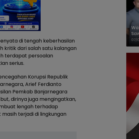
Wal
Saw
Sik
enyata di tengah keberhasilan
07/
Mit
kritik dari salah satu kalangan
ih terdapat persoalan
ian serius.
encegahan Korupsi Republik
arnegara, Arief Ferdianto
asilan Pemkab Banjarnegara
t, dirinya juga mengingatkan,
embuat lengah terhadap
asih terjadi di lingkungan