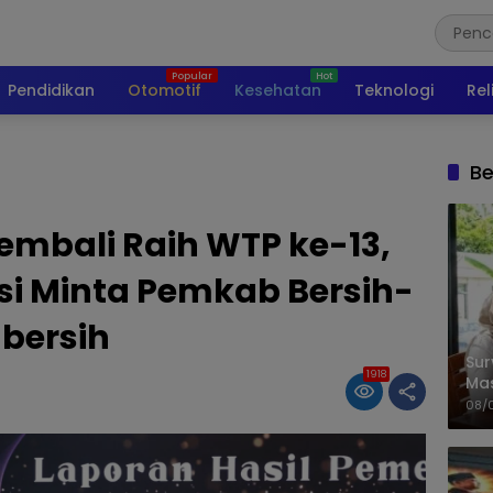
Pendidikan
Otomotif
Kesehatan
Teknologi
Rel
Be
embali Raih WTP ke-13,
psi Minta Pemkab Bersih-
bersih
Sur
1918
Ma
Kem
08/