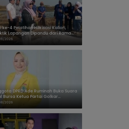
i ke-4 Pelatihan Hilirisasi Kaliori,
ktik Lapangan Dipandu dari Rama
nta Cirebon
08/2026
ggota DPRD Ade Ruminah Buka Suara
l Bursa Ketua Partai Golkar
ngandaran
08/2026