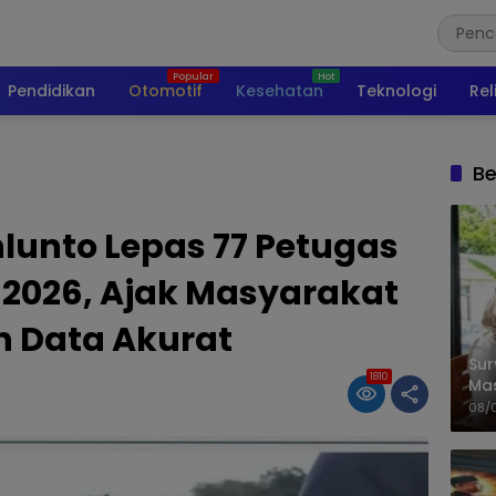
Pendidikan
Otomotif
Kesehatan
Teknologi
Rel
Be
lunto Lepas 77 Petugas
2026, Ajak Masyarakat
n Data Akurat
Sur
1810
Ma
Kem
08/