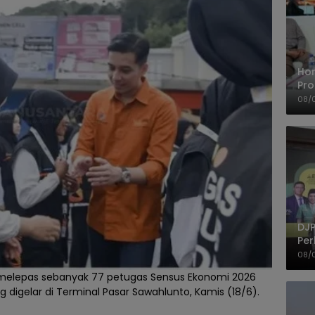
Ho
Pro
Mis
08/
Ke
DJP
Per
Kep
08/
UM
 melepas sebanyak 77 petugas Sensus Ekonomi 2026
 digelar di Terminal Pasar Sawahlunto, Kamis (18/6).