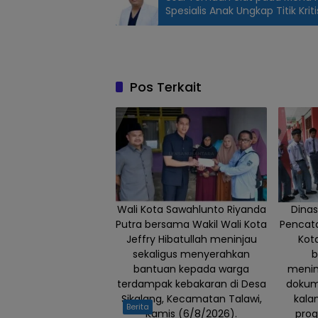
Spesialis Anak Ungkap Titik Krit
Wali Kota
Sawahlunto
Riyanda
Putra
Pos Terkait
melepas
sebanyak
77 petugas
Sensus
Ekonomi
2026 dalam
Apel Siaga
Wali Kota Sawahlunto Riyanda
Dina
Sensus
Putra bersama Wakil Wali Kota
Pencata
Ekonomi
Jeffry Hibatullah meninjau
Kot
yang
sekaligus menyerahkan
b
bantuan kepada warga
menin
digelar di
terdampak kebakaran di Desa
dokum
Terminal
Sikalang, Kecamatan Talawi,
kala
Pasar
Berita
Kamis (6/8/2026).
prog