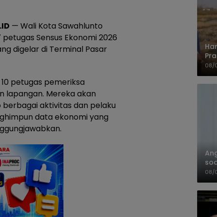
ID
— Wali Kota Sawahlunto
7 petugas Sensus Ekonomi 2026
Har
ng digelar di Terminal Pasar
Pra
Shi
08/
ri 10 petugas pemeriksa
n lapangan. Mereka akan
erbagai aktivitas dan pelaku
nghimpun data ekonomi yang
anggungjawabkan.
An
soa
Pa
08/