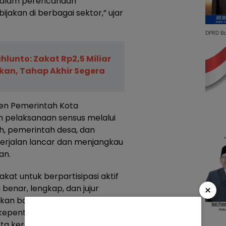
r dalam perencanaan
akan di berbagai sektor,” ujar
DPRD B
lunto: Zakat Rp2,5 Miliar
rkan, Tahap Akhir Segera
en Pemerintah Kota
 pelaksanaan sensus melalui
h, pemerintah desa, dan
erjalan lancar dan menjangkau
an.
kat untuk berpartisipasi aktif
×
enar, lengkap, dan jujur
skan bahwa data yang
k kepentingan pembangunan
ta kerahasiaannya dijamin