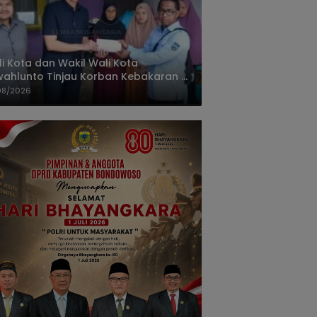
i Kota dan Wakil Wali Kota
ahlunto Tinjau Korban Kebakaran di
alang, Pastikan Bantuan dan Perkuat
08/2026
igasi Bencana