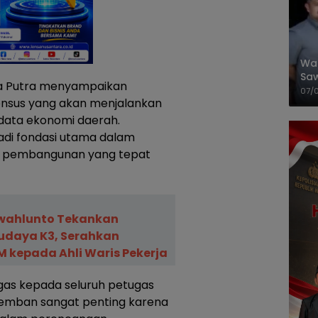
Wal
Saw
da Putra menyampaikan
Sik
07/
sensus yang akan menjalankan
Mit
data ekonomi daerah.
adi fondasi utama dalam
m pembangunan yang tepat
awahlunto Tekankan
udaya K3, Serahkan
 kepada Ahli Waris Pekerja
as kepada seluruh petugas
iemban sangat penting karena