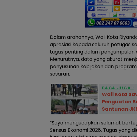
Dalam arahannya, Wali Kota Riyan
apresiasi kepada seluruh petugas 
tugas penting dalam pengumpulan 
Menurutnya, data yang akurat menj
penyusunan kebijakan dan progra
sasaran.
BACA JUGA :
Wali Kota S
Penguatan B
Santunan JKM
“Saya mengucapkan selamat bertug
Sensus Ekonomi 2026. Tugas yang d