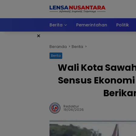
Langsung
ke
konten
Berita
Pemerintahan
Politik
×
Beranda
Berita
Berita
Wali Kota Sawah
Sensus Ekonomi 
Berika
Redaktur
19/06/2026