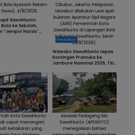
t Bola Nyasarin Rekam
Cibubur, Jakarta. Pelepasan
 Siswa). 4/8/2026.
tersebut dilakukan usai apel
bulanan Aparatur Sipil Negara
capil Sawahlunto
(ASN) Pemerintah Kota
Bola ke Sekolah,
Sawahlunto di Lapangan Bola
m “Jempol Narsis”
Kaki Kota Sawahlunto, Senin
ah Perekaman KTP-el
Pendidikan
(3/8/2026).
Wawako Sawahlunto Lepas
Kontingen Pramuka ke
Jambore Nasional 2026, Titip
Pesan Jaga Nama Baik
Daerah
ntah Kota Sawahlunto
Asosiasi Pedagang Silo
rak cepat menangani
Sawahlunto (APESISTO)
bah kebakaran yang
menegaskan bahwa
nda Desa Sikalang,
persoalan yang diperjuangkan