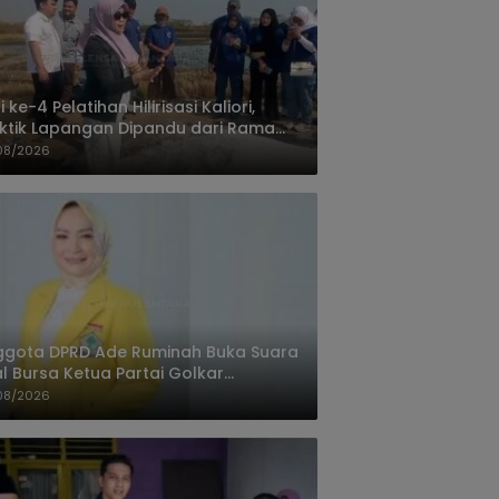
i ke-4 Pelatihan Hilirisasi Kaliori,
ktik Lapangan Dipandu dari Rama
nta Cirebon
08/2026
ggota DPRD Ade Ruminah Buka Suara
l Bursa Ketua Partai Golkar
ngandaran
08/2026