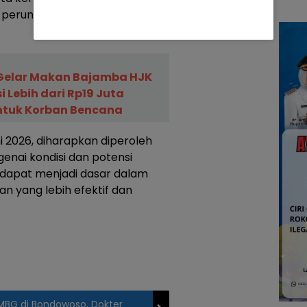
n perundang-undangan yang
Gelar Makan Bajamba HJK
i Lebih dari Rp19 Juta
ntuk Korban Bencana
 2026, diharapkan diperoleh
nai kondisi dan potensi
 dapat menjadi dasar dalam
 yang lebih efektif dan
MBG di Bondowoso, Dokter