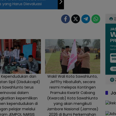
is yang Harus Dievaluasi
s Kependudukan dan
Wakil Wali Kota Sawahlunto,
tan Sipil (Disdukcapil)
Jefffry Hibatullah, secara
a Sawahlunto terus
resmi melepas Kontingen
Jo
erinovasi dalam
Pramuka Kwartir Cabang
gkatkan kepemilikan
(Kwarcab) Kota Sawahlunto
en kependudukan di
yang akan mengikuti
ngan pelajar melalui
Jambore Nasional (Jamnas)
ram JEMPOL NARSIS
2026 di Bumi Perkemahan