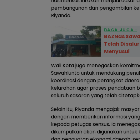
hasil sensus ini akan menjadi dasa
pembangunan dan pengambilan kebij
Riyanda.
BACA JUGA :
BAZNas Sawah
Telah Disalu
Menyusul
Wali Kota juga menegaskan komitm
Sawahlunto untuk mendukung penuh
koordinasi dengan perangkat daera
kelurahan agar proses pendataan b
seluruh sasaran yang telah ditetapk
Selain itu, Riyanda mengajak masyara
dengan memberikan informasi yang b
kepada petugas sensus. Ia menega
dikumpulkan akan digunakan untu
dan penguatan ekonomi daerah, ser