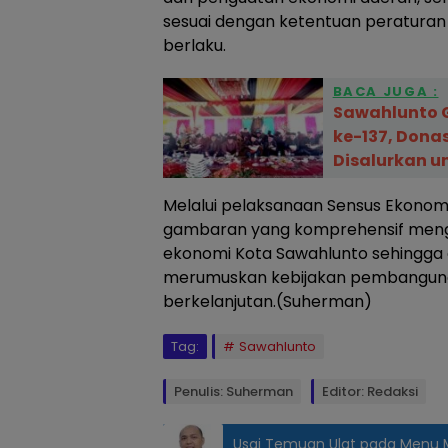
sesuai dengan ketentuan peratura
berlaku.
BACA JUGA :
Sawahlunto 
ke-137, Donas
Disalurkan u
Melalui pelaksanaan Sensus Ekonomi
gambaran yang komprehensif menge
ekonomi Kota Sawahlunto sehingga
merumuskan kebijakan pembangunan
berkelanjutan.(Suherman)
Tag:
Sawahlunto
Penulis: Suherman
Editor: Redaksi
Usai Temuan Ulat pada Menu 