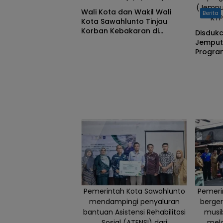
Sawahlunto,
(Jempu
Wali Kota dan Wakil Wali
Berita
Kamis
KTP
Kota Sawahlunto Tinjau
(18/6).
Korban Kebakaran di
Disduk
Sikalang, Pastikan Bantuan
Jemput 
dan Perkuat Mitigasi
Progra
Bencana
Permud
Siswa
Pemerintah Kota Sawahlunto
Pemeri
mendampingi penyaluran
berge
bantuan Asistensi Rehabilitasi
musi
Sosial (ATENSI) dari
mela