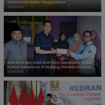
Ketua Partai Golkar Pangandaran
08/08/2026
Wali Kota dan Wakil Wali Kota Sawahlunto Tinjau
Korban Kebakaran di Sikalang, Pastikan Bantuan
dan Perkuat Mitigasi Bencana
07/08/2026