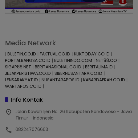
Media Network
|
BULETIN.CO.ID
|
FAKTUAL.CO.ID
|
KLIKTODAY.CO.ID
|
PORTALBANGSA.CO.ID
|
BULETININDO.COM
|
NET88.CO
|
SIGAP88.NET
|
BERITANASIONAL.CO.ID
|
BERITALIMA.ID
|
JEJAKPERISTIWA.CO.ID
|
SIBERNUSANTARA.CO.ID
|
LENSARAKYAT.ID
|
NUSANTARAPOS.ID
|
KABARDAERAH.CO.ID
|
WARTAPOS.CO.ID
|
Info Kontak
Jalan Kawah Ijen No. 26 Kabupaten Bondowoso - Jawa
Timur - Indonesia
082247076663