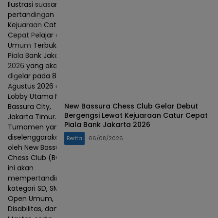
Ilustrasi suasana
pertandingan
Kejuaraan Catur
Cepat Pelajar dan
Umum Terbuka
Piala Bank Jakarta
2026 yang akan
digelar pada 8–9
Agustus 2026 di
Lobby Utama Mall
New Bassura Chess Club Gelar Debut
Bassura City,
Bergengsi Lewat Kejuaraan Catur Cepat
Jakarta Timur.
Piala Bank Jakarta 2026
Turnamen yang
diselenggarakan
Berita
06/08/2026
oleh New Bassura
Chess Club (BCC)
ini akan
mempertandingkan
kategori SD, SMP,
Open Umum,
Disabilitas, dan