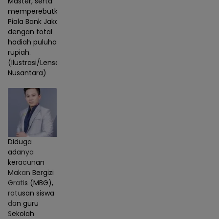
Master, serta
memperebutkan
Piala Bank Jakarta
dengan total
hadiah puluhan juta
rupiah.
(Ilustrasi/Lensa
Nusantara)
Diduga
adanya
keracunan
Makan Bergizi
Gratis (MBG),
ratusan siswa
dan guru
Sekolah