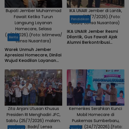
Bupati Jember Muhammad
IKA UNAIR Jember di Lantik,
Fawait Ketika Turun
Senin (27/7/2026).(Foto:
Pendidikan
Langsung Layanan
Badri/ Lensa Nusantara)
Homecare, Selasa
IKA UNAIR Jember Resmi
(4/8/2026).(Foto: Istimewa/
Dilantik, Gus Fawait Ajak
Berita
Lensa Nusantara)
Alumni Berkontribusi
Pembangunan Daerah
Warek Unmuh Jember
Apresiasi Homecare, Dinilai
Wujud Keadilan Layanan
Kesehatan
Zita Anjani Utusan Khusus
Kemenkes Serahkan Kunci
Presiden RI Menghadiri JFC,
Mobil Homecare di
Sabtu (25/7/2026) malam.
Puskemas Sumberbaru,
(Foto: Badri/ Lensa
Jum'at (24/7/2026).(Foto:
Nasional
Berita