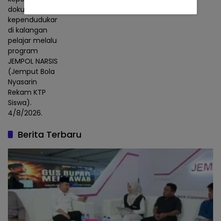
dokumen
kependudukan
di kalangan
pelajar melalui
program
JEMPOL NARSIS
(Jemput Bola
Nyasarin
Rekam KTP
Siswa).
4/8/2026.
Berita Terbaru