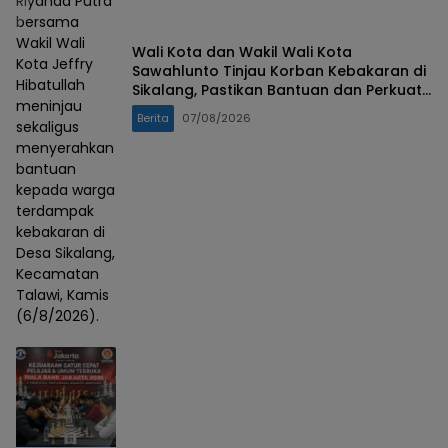
Riyanda Putra
bersama
Wakil Wali
Wali Kota dan Wakil Wali Kota
Kota Jeffry
Sawahlunto Tinjau Korban Kebakaran di
Hibatullah
Sikalang, Pastikan Bantuan dan Perkuat
meninjau
Mitigasi Bencana
Berita
07/08/2026
sekaligus
menyerahkan
bantuan
kepada warga
terdampak
kebakaran di
Desa Sikalang,
Kecamatan
Talawi, Kamis
(6/8/2026).