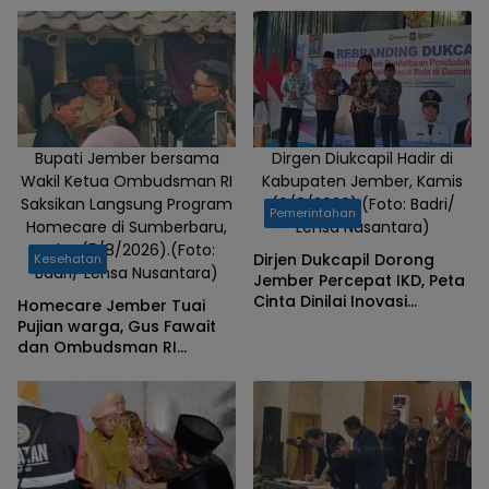
Puskesmas
Sumberjambe,
Senin
(29/6/2026).
(Foto: Badri/
Lensa
Nusantara)
Bupati Jember bersama
Dirgen Diukcapil Hadir di
Wakil Ketua Ombudsman RI
Kabupaten Jember, Kamis
Saksikan Langsung Program
(6/8/2026).(Foto: Badri/
Pemerintahan
Homecare di Sumberbaru,
Lensa Nusantara)
Rabu (5/8/2026).(Foto:
Dirjen Dukcapil Dorong
Kesehatan
Badri/ Lensa Nusantara)
Jember Percepat IKD, Peta
Cinta Dinilai Inovasi
Homecare Jember Tuai
Pelayanan Terbaik
Pujian warga, Gus Fawait
dan Ombudsman RI
Saksikan Layanan
Kesehatan Rumah Pasien