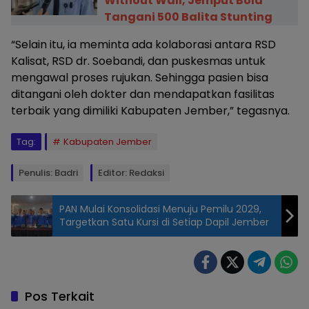
Without Wall, Jemput Bola
Tangani 500 Balita Stunting
“Selain itu, ia meminta ada kolaborasi antara RSD
Kalisat, RSD dr. Soebandi, dan puskesmas untuk
mengawal proses rujukan. Sehingga pasien bisa
ditangani oleh dokter dan mendapatkan fasilitas
terbaik yang dimiliki Kabupaten Jember,” tegasnya.
Tag:
Kabupaten Jember
Penulis: Badri
Editor: Redaksi
PAN Mulai Konsolidasi Menuju Pemilu 2029,
Targetkan Satu Kursi di Setiap Dapil Jember
Bupati
Jember Gus
Fawait
Meninjau
Pos Terkait