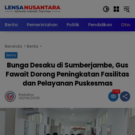
Langsung
ke
konten
Berita
Pemerintahan
Politik
Pendidikan
Otomo
Beranda
Berita
Berita
Bunga Desaku di Sumberjambe, Gus
Fawait Dorong Peningkatan Fasilitas
dan Pelayanan Puskesmas
1765
Redaktur
29/06/2026