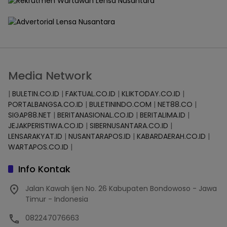
Media Network
|
BULETIN.CO.ID
|
FAKTUAL.CO.ID
|
KLIKTODAY.CO.ID
|
PORTALBANGSA.CO.ID
|
BULETININDO.COM
|
NET88.CO
|
SIGAP88.NET
|
BERITANASIONAL.CO.ID
|
BERITALIMA.ID
|
JEJAKPERISTIWA.CO.ID
|
SIBERNUSANTARA.CO.ID
|
LENSARAKYAT.ID
|
NUSANTARAPOS.ID
|
KABARDAERAH.CO.ID
|
WARTAPOS.CO.ID
|
Info Kontak
Jalan Kawah Ijen No. 26 Kabupaten Bondowoso - Jawa
Timur - Indonesia
082247076663