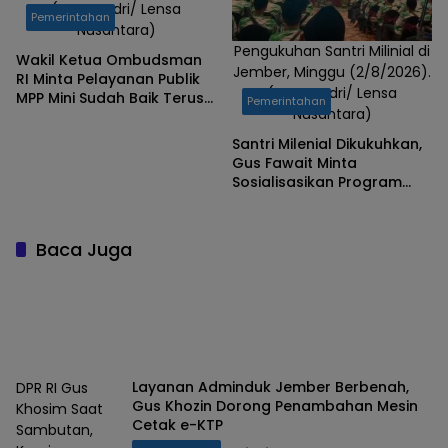
(Foto: Badri/ Lensa
Pemerintahan
Nusantara)
Pengukuhan Santri Milinial di
Wakil Ketua Ombudsman
Jember, Minggu (2/8/2026).
RI Minta Pelayanan Publik
(Foto: Badri/ Lensa
MPP Mini Sudah Baik Terus
Pemerintahan
Nusantara)
Dipertahankan
Santri Milenial Dikukuhkan,
Gus Fawait Minta
Sosialisasikan Program
Pemkab Jember
Baca Juga
Layanan Adminduk Jember Berbenah,
DPR RI Gus
Gus Khozin Dorong Penambahan Mesin
Khosim Saat
Cetak e-KTP
Sambutan,