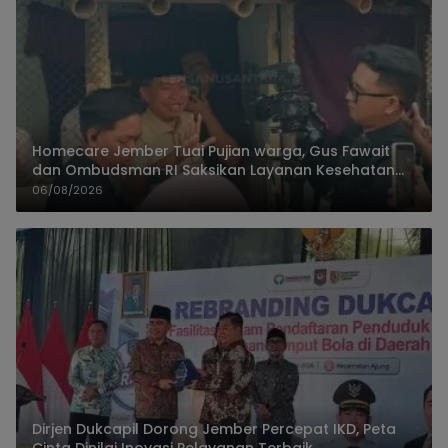
Homecare Jember Tuai Pujian warga, Gus Fawait
dan Ombudsman RI Saksikan Layanan Kesehatan
Rumah Pasien
06/08/2026
Dirjen Dukcapil Dorong Jember Percepat IKD, Peta
Cinta Dinilai Inovasi Pelayanan Terbaik