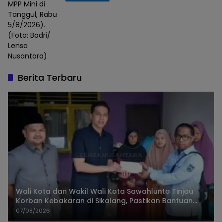
MPP Mini di
Tanggul, Rabu
5/8/2026).
(Foto: Badri/
Lensa
Nusantara)
Berita Terbaru
Wali Kota dan Wakil Wali Kota Sawahlunto Tinjau
Korban Kebakaran di Sikalang, Pastikan Bantuan
dan Perkuat Mitigasi Bencana
07/08/2026