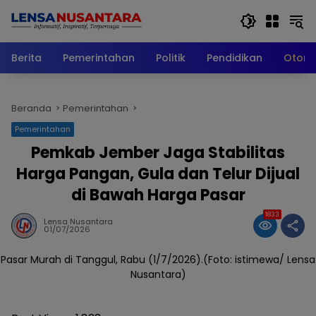
Langsung
ke
konten
Berita
Pemerintahan
Politik
Pendidikan
Otomo
Beranda
Pemerintahan
Pemerintahan
Pemkab Jember Jaga Stabilitas
Harga Pangan, Gula dan Telur Dijual
di Bawah Harga Pasar
1833
Lensa Nusantara
01/07/2026
Pasar Murah di Tanggul, Rabu (1/7/2026).(Foto: istimewa/ Lensa
Nusantara)