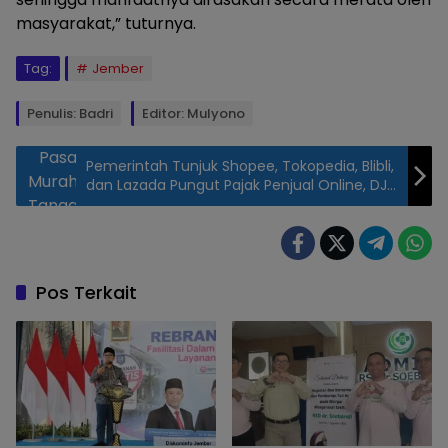
masyarakat,” tuturnya.
Tag:
Jember
Penulis: Badri
Editor: Mulyono
Pasar
Pemerintah Tunjuk Shopee, Tokopedia, Blibli,
Murah di
dan Lazada Pungut Pajak Penjual Online, DJP:
Tanggul,
Bukan Pajak Baru
Rabu
(1/7/2026).
(Foto:
Pos Terkait
istimewa/
Lensa
Nusantara)