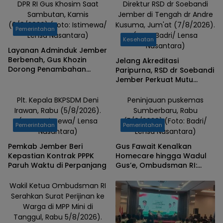
DPR RI Gus Khosim Saat
Direktur RSD dr Soebandi
Sambutan, Kamis
Jember di Tengah dr Andre
(6/8/2026).(Foto: Istimewa/
Kusuma, Jum'at (7/8/2026).
Pemerintahan
Lensa Nusantara)
(Foto: Badri/ Lensa
Kesehatan
Nusantara)
Layanan Adminduk Jember
Berbenah, Gus Khozin
Jelang Akreditasi
Dorong Penambahan
Paripurna, RSD dr Soebandi
Mesin Cetak e-KTP
Jember Perkuat Mutu
Pelayanan Terus
Ditingkatkan
Plt. Kepala BKPSDM Deni
Peninjauan puskemas
Irawan, Rabu (5/8/2026).
Sumberbaru, Rabu
(Foto: Istimewa/ Lensa
(5/8/2026).(Foto: Badri/
Pemerintahan
Pemerintahan
Nusantara)
Lensa Nusantara)
Pemkab Jember Beri
Gus Fawait Kenalkan
Kepastian Kontrak PPPK
Homecare hingga Wadul
Paruh Waktu di Perpanjang
Gus’e, Ombudsman RI:
Jember Berhasil Hadirkan
Layanan Kualitas
Wakil Ketua Ombudsman RI
Serahkan Surat Perijinan ke
Warga di MPP Mini di
Tanggul, Rabu 5/8/2026).