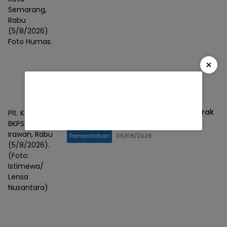
Semarang,
Rabu
(5/8/2026)
Foto Humas.
×
Pemkab Jember Beri Kepastian Kontrak
Plt. Kepala
PPPK Paruh Waktu di Perpanjang
BKPSDM Deni
Irawan, Rabu
Pemerintahan
06/08/2026
(5/8/2026).
(Foto:
Istimewa/
Lensa
Nusantara)