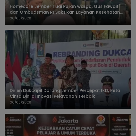
Homecare Jember Tuai Pujian warga, Gus Fawait
dan Ombudsman RI Saksikan Layanan Kesehatan
Rumah Pasien
06/08/2026
Dirjen Dukcapil Dorong Jember Percepat IKD, Peta
Cinta Dinilai Inovasi Pelayanan Terbaik
06/08/2026