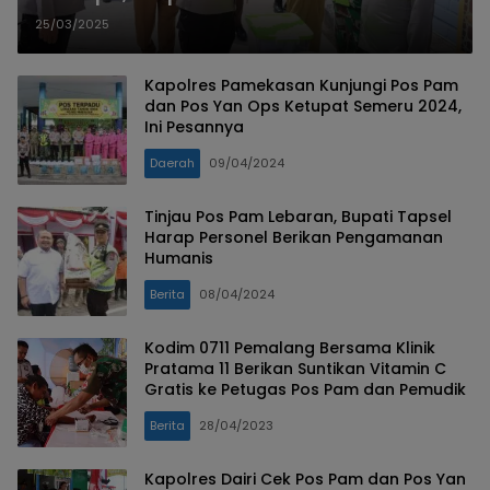
Kesiapan Pengamanan Mudik
25/03/2025
Kapolres Pamekasan Kunjungi Pos Pam
dan Pos Yan Ops Ketupat Semeru 2024,
Ini Pesannya
Daerah
09/04/2024
Tinjau Pos Pam Lebaran, Bupati Tapsel
Harap Personel Berikan Pengamanan
Humanis
Berita
08/04/2024
Kodim 0711 Pemalang Bersama Klinik
Pratama 11 Berikan Suntikan Vitamin C
Gratis ke Petugas Pos Pam dan Pemudik
Berita
28/04/2023
Kapolres Dairi Cek Pos Pam dan Pos Yan