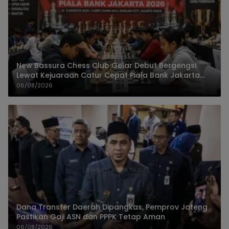
New Bassura Chess Club Gelar Debut Bergengsi
Lewat Kejuaraan Catur Cepat Piala Bank Jakarta
2026
06/08/2026
Dana Transfer Daerah Dipangkas, Pemprov Jateng
Pastikan Gaji ASN dan PPPK Tetap Aman
06/08/2026