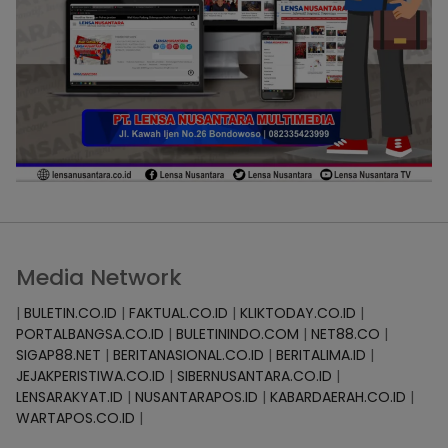
Media Network
|
BULETIN.CO.ID
|
FAKTUAL.CO.ID
|
KLIKTODAY.CO.ID
|
PORTALBANGSA.CO.ID
|
BULETININDO.COM
|
NET88.CO
|
SIGAP88.NET
|
BERITANASIONAL.CO.ID
|
BERITALIMA.ID
|
JEJAKPERISTIWA.CO.ID
|
SIBERNUSANTARA.CO.ID
|
LENSARAKYAT.ID
|
NUSANTARAPOS.ID
|
KABARDAERAH.CO.ID
|
WARTAPOS.CO.ID
|