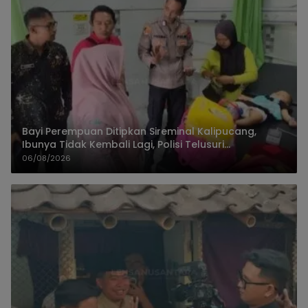
Bayi Perempuan Ditipkan Sireminal Kalipucang,
Ibunya Tidak Kembali Lagi, Polisi Telusuri
Keberadaan Orang Tua
06/08/2026