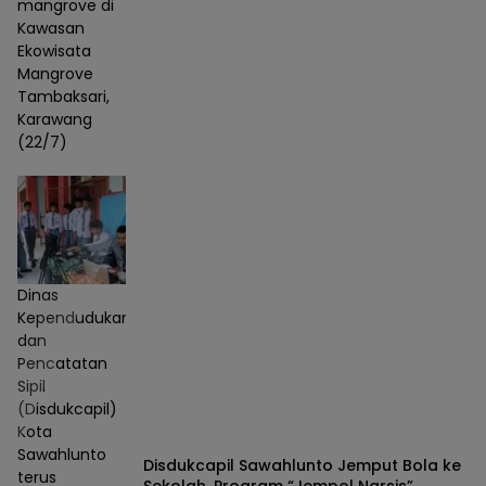
mangrove di
Kawasan
Ekowisata
Mangrove
Tambaksari,
Karawang
(22/7)
Dinas
Kependudukan
dan
Pencatatan
Sipil
(Disdukcapil)
Kota
Sawahlunto
Disdukcapil Sawahlunto Jemput Bola ke
terus
Sekolah, Program “Jempol Narsis”