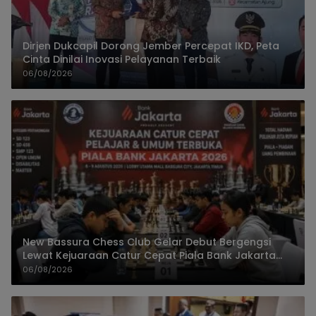
Dirjen Dukcapil Dorong Jember Percepat IKD, Peta
Cinta Dinilai Inovasi Pelayanan Terbaik
06/08/2026
New Bassura Chess Club Gelar Debut Bergengsi
Lewat Kejuaraan Catur Cepat Piala Bank Jakarta
2026
06/08/2026