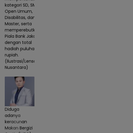
kategori SD, SMP,
Open Umum,
Disabilitas, dan
Master, serta
memperebutkan
Piala Bank Jakarta
dengan total
hadiah puluhan juta
rupiah.
(Ilustrasi/Lensa
Nusantara)
Diduga
adanya
keracunan
Makan Bergizi