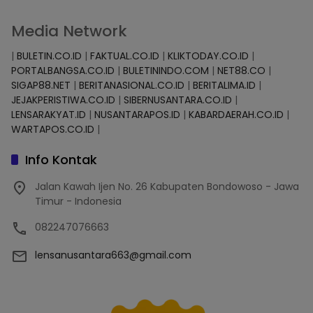
Media Network
|
BULETIN.CO.ID
|
FAKTUAL.CO.ID
|
KLIKTODAY.CO.ID
|
PORTALBANGSA.CO.ID
|
BULETININDO.COM
|
NET88.CO
|
SIGAP88.NET
|
BERITANASIONAL.CO.ID
|
BERITALIMA.ID
|
JEJAKPERISTIWA.CO.ID
|
SIBERNUSANTARA.CO.ID
|
LENSARAKYAT.ID
|
NUSANTARAPOS.ID
|
KABARDAERAH.CO.ID
|
WARTAPOS.CO.ID
|
Info Kontak
Jalan Kawah Ijen No. 26 Kabupaten Bondowoso - Jawa
Timur - Indonesia
082247076663
lensanusantara663@gmail.com