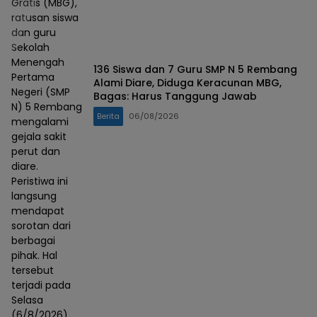
Gratis (MBG),
ratusan siswa
dan guru
Sekolah
Menengah
136 Siswa dan 7 Guru SMP N 5 Rembang
Pertama
Alami Diare, Diduga Keracunan MBG,
Negeri (SMP
Bagas: Harus Tanggung Jawab
N) 5 Rembang
Berita
06/08/2026
mengalami
gejala sakit
perut dan
diare.
Peristiwa ini
langsung
mendapat
sorotan dari
berbagai
pihak. Hal
tersebut
terjadi pada
Selasa
(6/8/2026)