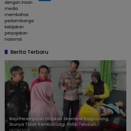
dengan insan
media
membahas
perkembangan
kebijakan
perpajakan
nasional.
Berita Terbaru
Bayi Perempuan Ditipkan Sireminal Kalipucang,
Ibunya Tidak Kembali Lagi, Polisi Telusuri
Keberadaan Orang Tua
06/08/2026