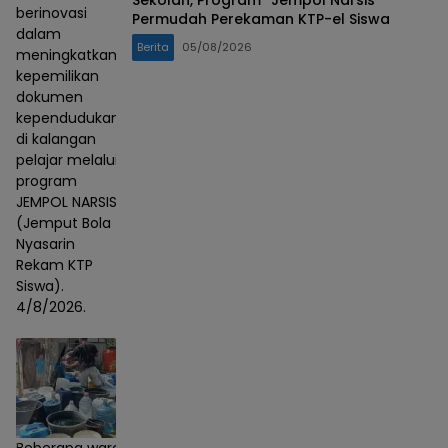
berinovasi
Permudah Perekaman KTP-el Siswa
dalam
Berita
05/08/2026
meningkatkan
kepemilikan
dokumen
kependudukan
di kalangan
pelajar melalui
program
JEMPOL NARSIS
(Jemput Bola
Nyasarin
Rekam KTP
Siswa).
4/8/2026.