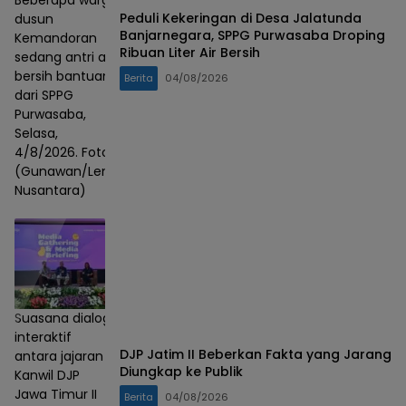
Beberapa warga
Peduli Kekeringan di Desa Jalatunda
dusun
Banjarnegara, SPPG Purwasaba Droping
Kemandoran
Ribuan Liter Air Bersih
sedang antri air
bersih bantuan
Berita
04/08/2026
dari SPPG
Purwasaba,
Selasa,
4/8/2026. Foto :
(Gunawan/Lensa
Nusantara)
Suasana dialog
interaktif
DJP Jatim II Beberkan Fakta yang Jarang
antara jajaran
Diungkap ke Publik
Kanwil DJP
Jawa Timur II
Berita
04/08/2026