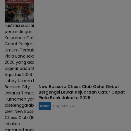
Ilustrasi suasana
pertandingan
Kejuaraan Catur
Cepat Pelajar dan
Umum Terbuka
Piala Bank Jakarta
2026 yang akan
digelar pada 8–9
Agustus 2026 di
Lobby Utama Mall
New Bassura Chess Club Gelar Debut
Bassura City,
Bergengsi Lewat Kejuaraan Catur Cepat
Jakarta Timur.
Piala Bank Jakarta 2026
Turnamen yang
diselenggarakan
Berita
06/08/2026
oleh New Bassura
Chess Club (BCC)
ini akan
mempertandingkan