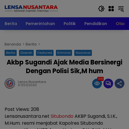
Langsung
ke
konten
Berita
Pemerintahan
Politik
Pendidikan
Otomo
Beranda
Berita
Berita
Daerah
Featured
Kriminal
Nasional
Akbp Sugandi Ajak Media Bersinergi
Dengan Polisi Sik,M hum
208
Lensa Nusantara
07/01/2020
Post Views:
208
Lensanusantara.net
Situbondo
AKBP Sugandi, S.I.K.,
M.Hum. resmi menjabat Kapolres Situbondo