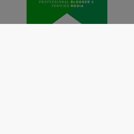
Redaksi
Pedoman Media Siber
Kode Etik Jurnalistik
Perlindungan Profesi Wartawan
Info Iklan
Disclaimer
Tentang Kami
Copyright @2019 by
LENSANUSANTARA.CO.ID
All Right
Reserved