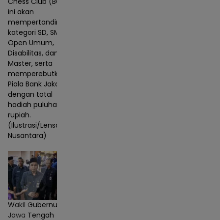
Chess Club (BCC)
ini akan
mempertandingkan
kategori SD, SMP,
Open Umum,
Disabilitas, dan
Master, serta
memperebutkan
Piala Bank Jakarta
dengan total
hadiah puluhan juta
rupiah.
(Ilustrasi/Lensa
Nusantara)
Wakil Gubernur
Jawa Tengah