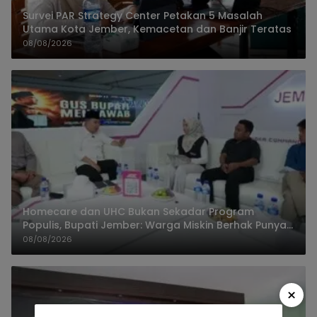
Survei PAR Strategy Center Petakan 5 Masalah
Utama Kota Jember, Kemacetan dan Banjir Teratas
08/08/2026
Homecare dan UHC Bukan Sekadar Program
Populis, Bupati Jember: Warga Miskin Berhak Punya
Akses Dokter Keluarga
08/08/2026
×