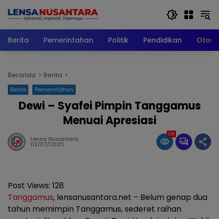
Langsung
ke
konten
Berita
Pemerintahan
Politik
Pendidikan
Otomo
Beranda
Berita
Berita
Pemerintahan
Dewi – Syafei Pimpin Tanggamus
Menuai Apresiasi
128
Lensa Nusantara
02/07/2020
Post Views:
128
Tanggamus
, lensanusantara.net – Belum genap dua
tahun memimpin Tanggamus, sederet raihan