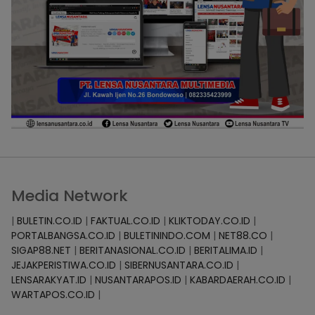
Media Network
|
BULETIN.CO.ID
|
FAKTUAL.CO.ID
|
KLIKTODAY.CO.ID
|
PORTALBANGSA.CO.ID
|
BULETININDO.COM
|
NET88.CO
|
SIGAP88.NET
|
BERITANASIONAL.CO.ID
|
BERITALIMA.ID
|
JEJAKPERISTIWA.CO.ID
|
SIBERNUSANTARA.CO.ID
|
LENSARAKYAT.ID
|
NUSANTARAPOS.ID
|
KABARDAERAH.CO.ID
|
WARTAPOS.CO.ID
|