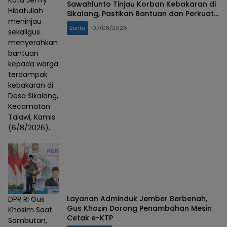
Kota Jeffry
Sawahlunto Tinjau Korban Kebakaran di
Hibatullah
Sikalang, Pastikan Bantuan dan Perkuat
meninjau
Mitigasi Bencana
Berita
07/08/2026
sekaligus
menyerahkan
bantuan
kepada warga
terdampak
kebakaran di
Desa Sikalang,
Kecamatan
Talawi, Kamis
(6/8/2026).
Layanan Adminduk Jember Berbenah,
DPR RI Gus
Gus Khozin Dorong Penambahan Mesin
Khosim Saat
Cetak e-KTP
Sambutan,