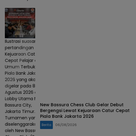
Ilustrasi suasana
pertandingan
Kejuaraan Catur
Cepat Pelajar dan
Umum Terbuka
Piala Bank Jakarta
2026 yang akan
digelar pada 8–9
Agustus 2026 di
Lobby Utama Mall
New Bassura Chess Club Gelar Debut
Bassura City,
Bergengsi Lewat Kejuaraan Catur Cepat
Jakarta Timur.
Piala Bank Jakarta 2026
Turnamen yang
diselenggarakan
Berita
06/08/2026
oleh New Bassura