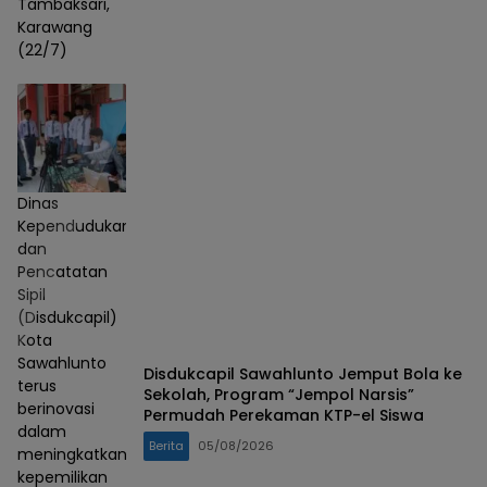
Tambaksari,
Karawang
(22/7)
Dinas
Kependudukan
dan
Pencatatan
Sipil
(Disdukcapil)
Kota
Sawahlunto
Disdukcapil Sawahlunto Jemput Bola ke
terus
Sekolah, Program “Jempol Narsis”
berinovasi
Permudah Perekaman KTP-el Siswa
dalam
Berita
05/08/2026
meningkatkan
kepemilikan