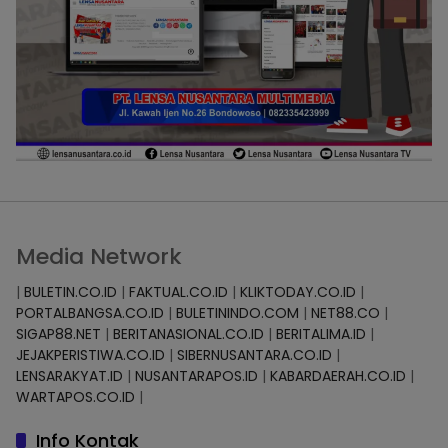
Media Network
|
BULETIN.CO.ID
|
FAKTUAL.CO.ID
|
KLIKTODAY.CO.ID
|
PORTALBANGSA.CO.ID
|
BULETININDO.COM
|
NET88.CO
|
SIGAP88.NET
|
BERITANASIONAL.CO.ID
|
BERITALIMA.ID
|
JEJAKPERISTIWA.CO.ID
|
SIBERNUSANTARA.CO.ID
|
LENSARAKYAT.ID
|
NUSANTARAPOS.ID
|
KABARDAERAH.CO.ID
|
WARTAPOS.CO.ID
|
Info Kontak