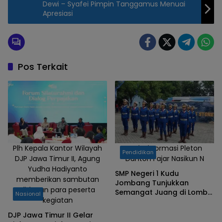
Dewi – Syafei Pimpin Tanggamus Menuai
Apresiasi
Pos Terkait
Plh Kepala Kantor Wilayah
Variasi Formasi Pleton
Pendidikan
DJP Jawa Timur II, Agung
Danton Fajar Nasikun N
Yudha Hadiyanto
SMP Negeri 1 Kudu
memberikan sambutan
Jombang Tunjukkan
didepan para peserta
Semangat Juang di Lomba
Nasional
kegiatan
Paskibraka se-Jawa Timur
DJP Jawa Timur II Gelar