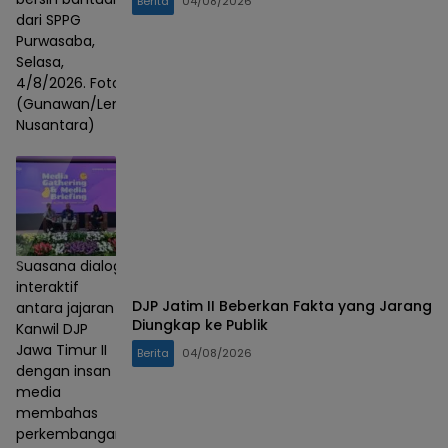
Berita
04/08/2026
dari SPPG
Purwasaba,
Selasa,
4/8/2026. Foto :
(Gunawan/Lensa
Nusantara)
Suasana dialog
interaktif
DJP Jatim II Beberkan Fakta yang Jarang
antara jajaran
Diungkap ke Publik
Kanwil DJP
Jawa Timur II
Berita
04/08/2026
dengan insan
media
membahas
perkembangan