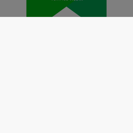
Redaksi
Pedoman Media Siber
Kode Etik Jurnalistik
Perlindungan Profesi Wartawan
Info Iklan
Disclaimer
Tentang Kami
Copyright @2019 by
LENSANUSANTARA.CO.ID
All Right
Reserved