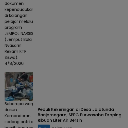
dokumen
kependudukan
di kalangan
pelajar melalui
program
JEMPOL NARSIS
(Jemput Bola
Nyasarin
Rekam KTP
Siswa).
4/8/2026.
Beberapa warga
Peduli Kekeringan di Desa Jalatunda
dusun
Banjarnegara, SPPG Purwasaba Droping
Kemandoran
Ribuan Liter Air Bersih
sedang antri air
bersih bantuan