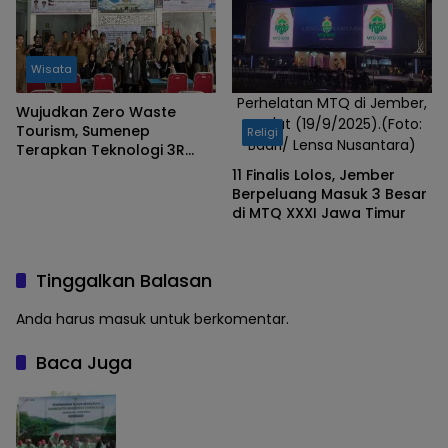
Wisata
Perhelatan MTQ di Jember,
Wujudkan Zero Waste
Jum'at (19/9/2025).(Foto:
Tourism, Sumenep
Religi
Badri/ Lensa Nusantara)
Terapkan Teknologi 3R
dalam Pengolahan
11 Finalis Lolos, Jember
Sampah
Berpeluang Masuk 3 Besar
di MTQ XXXI Jawa Timur
Tinggalkan Balasan
Anda harus
masuk
untuk berkomentar.
Baca Juga