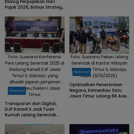
Dialog Perpajakan Hari
Pajak 2026, Bahas Strategi
Ketahanan Fiskal
Foto: Suasana Konferensi
Foto: Suasana Pekan Lelang
Pers Lelang Serentak 2025 di
Serentak di Kantor Wilayah
Gedung Kanwil DJP Jawa
DJP Jawa Timur II, Sidoarjo,
Nasional
Timur II, Sidoarjo, yang
Rabu (8/10/2025).
dihadiri jajaran pimpinan
Optimalkan Penerimaan
Kemenkeu Eselon I Jawa
Negara, Kemenkeu Satu
Nasional
Timur.
Jawa Timur Lelang 66 Aset
Senilai Rp11,4 Miliar
Transparan dan Digital,
DJP Kanwil II Jadi Tuan
Rumah Lelang Serentak
2025, Kemenkeu Ingatkan
Waspada Penipuan