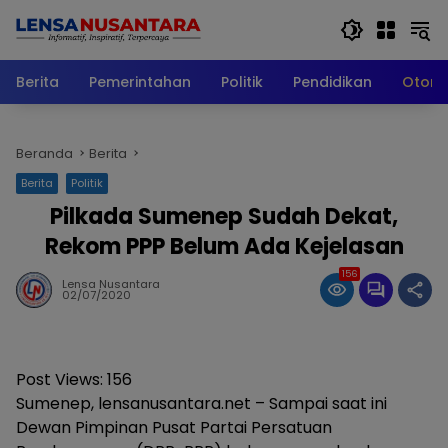
Langsung
ke
konten
Berita
Pemerintahan
Politik
Pendidikan
Otomo
Beranda
Berita
Berita
Politik
Pilkada Sumenep Sudah Dekat,
Rekom PPP Belum Ada Kejelasan
156
Lensa Nusantara
02/07/2020
Post Views:
156
Sumenep, lensanusantara.net – Sampai saat ini
Dewan Pimpinan Pusat Partai Persatuan