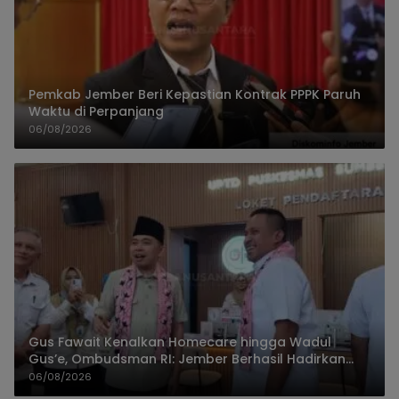
Pemkab Jember Beri Kepastian Kontrak PPPK Paruh
Waktu di Perpanjang
06/08/2026
Gus Fawait Kenalkan Homecare hingga Wadul
Gus’e, Ombudsman RI: Jember Berhasil Hadirkan
Layanan Kualitas
06/08/2026