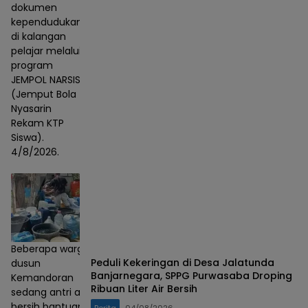
dokumen
kependudukan
di kalangan
pelajar melalui
program
JEMPOL NARSIS
(Jemput Bola
Nyasarin
Rekam KTP
Siswa).
4/8/2026.
Beberapa warga
Peduli Kekeringan di Desa Jalatunda
dusun
Banjarnegara, SPPG Purwasaba Droping
Kemandoran
Ribuan Liter Air Bersih
sedang antri air
bersih bantuan