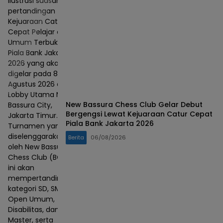
Ilustrasi suasana
pertandingan
Kejuaraan Catur
Cepat Pelajar dan
Umum Terbuka
Piala Bank Jakarta
2026 yang akan
digelar pada 8–9
Agustus 2026 di
Lobby Utama Mall
New Bassura Chess Club Gelar Debut
Bassura City,
Bergengsi Lewat Kejuaraan Catur Cepat
Jakarta Timur.
Piala Bank Jakarta 2026
Turnamen yang
diselenggarakan
Berita
06/08/2026
oleh New Bassura
Chess Club (BCC)
ini akan
mempertandingkan
kategori SD, SMP,
Open Umum,
Disabilitas, dan
Master, serta