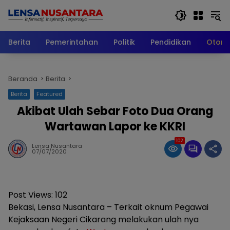
Langsung
ke
konten
Berita
Pemerintahan
Politik
Pendidikan
Otomo
Beranda
Berita
Berita
Featured
Akibat Ulah Sebar Foto Dua Orang
Wartawan Lapor ke KKRI
102
Lensa Nusantara
07/07/2020
Post Views:
102
Bekasi, Lensa Nusantara – Terkait oknum Pegawai
Kejaksaan Negeri Cikarang melakukan ulah nya