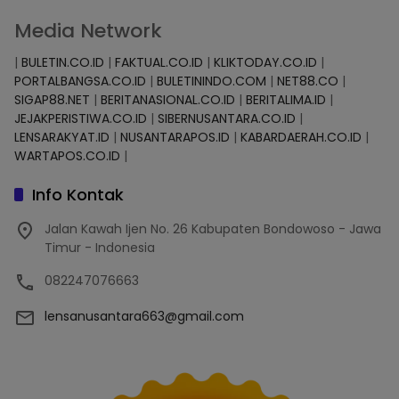
Media Network
|
BULETIN.CO.ID
|
FAKTUAL.CO.ID
|
KLIKTODAY.CO.ID
|
PORTALBANGSA.CO.ID
|
BULETININDO.COM
|
NET88.CO
|
SIGAP88.NET
|
BERITANASIONAL.CO.ID
|
BERITALIMA.ID
|
JEJAKPERISTIWA.CO.ID
|
SIBERNUSANTARA.CO.ID
|
LENSARAKYAT.ID
|
NUSANTARAPOS.ID
|
KABARDAERAH.CO.ID
|
WARTAPOS.CO.ID
|
Info Kontak
Jalan Kawah Ijen No. 26 Kabupaten Bondowoso - Jawa
Timur - Indonesia
082247076663
lensanusantara663@gmail.com