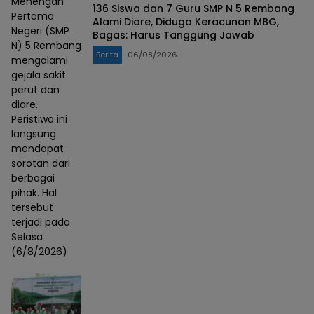
Menengah
136 Siswa dan 7 Guru SMP N 5 Rembang
Pertama
Alami Diare, Diduga Keracunan MBG,
Negeri (SMP
Bagas: Harus Tanggung Jawab
N) 5 Rembang
Berita
06/08/2026
mengalami
gejala sakit
perut dan
diare.
Peristiwa ini
langsung
mendapat
sorotan dari
berbagai
pihak. Hal
tersebut
terjadi pada
Selasa
(6/8/2026)