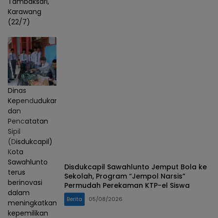
Tambaksari,
Karawang
(22/7)
Dinas
Kependudukan
dan
Pencatatan
Sipil
(Disdukcapil)
Kota
Sawahlunto
Disdukcapil Sawahlunto Jemput Bola ke
terus
Sekolah, Program “Jempol Narsis”
berinovasi
Permudah Perekaman KTP-el Siswa
dalam
Berita
05/08/2026
meningkatkan
kepemilikan