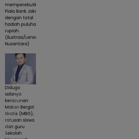
memperebutkan
Piala Bank Jakarta
dengan total
hadiah puluhan juta
rupiah.
(Ilustrasi/Lensa
Nusantara)
Diduga
adanya
keracunan
Makan Bergizi
Gratis (MBG),
ratusan siswa
dan guru
Sekolah