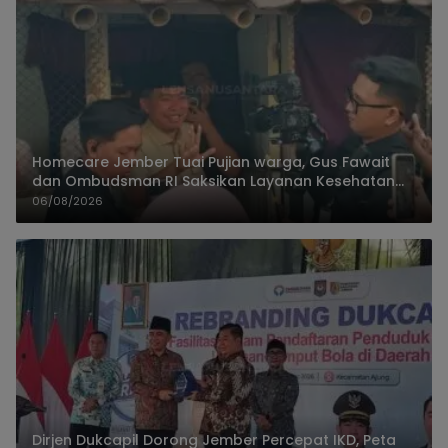
Homecare Jember Tuai Pujian warga, Gus Fawait
dan Ombudsman RI Saksikan Layanan Kesehatan
Rumah Pasien
06/08/2026
Dirjen Dukcapil Dorong Jember Percepat IKD, Peta