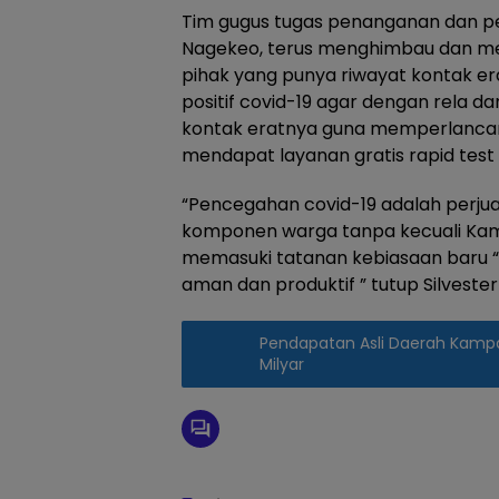
Tim gugus tugas penanganan dan p
Nagekeo, terus menghimbau dan m
pihak yang punya riwayat kontak er
positif covid-19 agar dengan rela da
kontak eratnya guna memperlancar
mendapat layanan gratis rapid test
“Pencegahan covid-19 adalah perj
komponen warga tanpa kecuali Kami
memasuki tatanan kebiasaan baru “
aman dan produktif ” tutup Silveste
Pendapatan Asli Daerah Kampar
Milyar