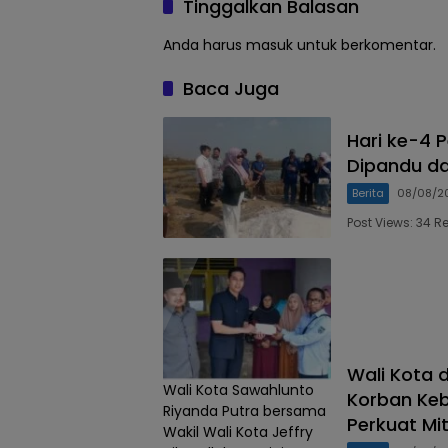
Tinggalkan Balasan
Anda harus
masuk
untuk berkomentar.
Baca Juga
Hari ke-4 P
Dipandu da
Berita
08/08/2
Post Views: 34 R
Wali Kota 
Wali Kota Sawahlunto
Korban Keb
Riyanda Putra bersama
Perkuat Mi
Wakil Wali Kota Jeffry