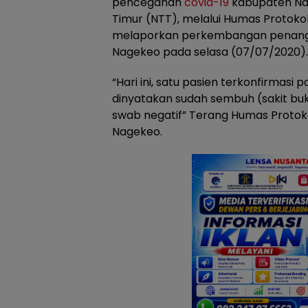
pencegahan
covid-19
kabupaten Nag
Timur (NTT), melalui Humas Protok
melaporkan perkembangan penanga
Nagekeo pada selasa (07/07/2020).
“Hari ini, satu pasien terkonfirmasi p
dinyatakan sudah sembuh (sakit buk
swab negatif” Terang Humas Protok
Nagekeo.