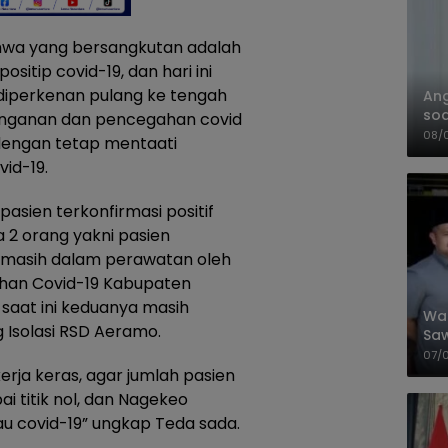
ahwa yang bersangkutan adalah
sitip covid-19, dan hari ini
diperkenan pulang ke tengah
An
soa
nanganan dan pencegahan covid
Pa
08/
a dengan tetap mentaati
id-19.
asien terkonfirmasi positif
 2 orang yakni pasien
ng masih dalam perawatan oleh
ahan Covid-19 Kabupaten
saat ini keduanya masih
Wal
g Isolasi RSD Aeramo.
Saw
Sik
07/
Mit
rja keras, agar jumlah pasien
i titik nol, dan Nagekeo
au covid-19” ungkap Teda sada.