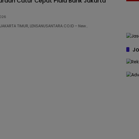
araan Catur Cepat Piala Bank Jakarta
026
28 JAKARTA TIMUR, LENSANUSANTARA.CO.ID – New…
Jo