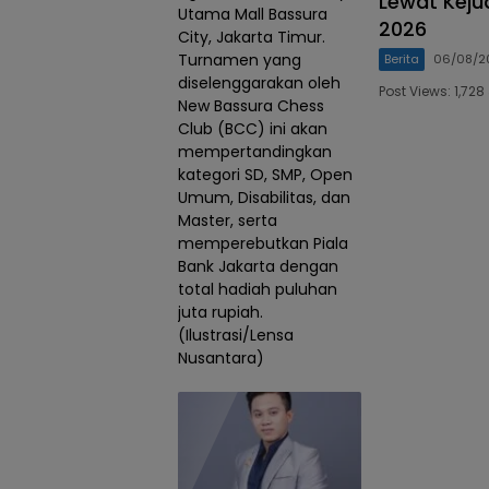
Lewat Keju
Utama Mall Bassura
2026
City, Jakarta Timur.
Turnamen yang
Berita
06/08/2
diselenggarakan oleh
Post Views: 1,7
New Bassura Chess
Club (BCC) ini akan
mempertandingkan
kategori SD, SMP, Open
Umum, Disabilitas, dan
Master, serta
memperebutkan Piala
Bank Jakarta dengan
total hadiah puluhan
juta rupiah.
(Ilustrasi/Lensa
Nusantara)