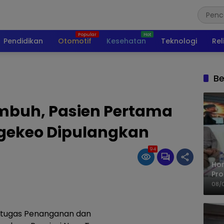
Pendidikan
Otomotif
Kesehatan
Teknologi
Rel
Be
mbuh, Pasien Pertama
gekeo Dipulangkan
94
Ho
Pro
Mis
08/
Ke
 tugas Penanganan dan