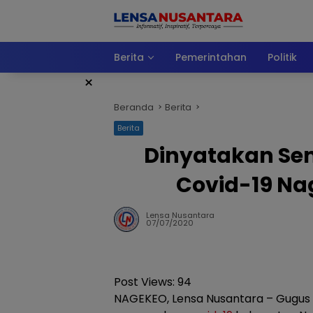
Langsung
ke
konten
Berita
Pemerintahan
Politik
×
Beranda
Berita
Berita
Dinyatakan Se
Covid-19 Na
Lensa Nusantara
07/07/2020
Post Views:
94
NAGEKEO, Lensa Nusantara – Gugus