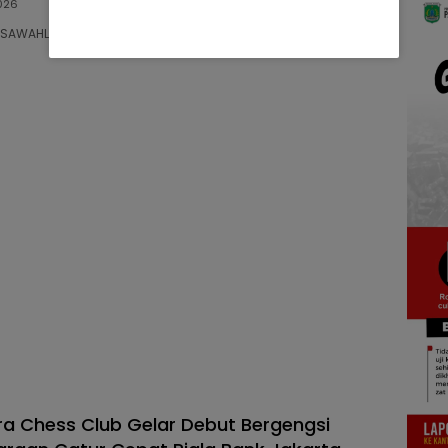
026
00 SAWAHLUNTO, LENSANUSANTARA.CO.ID – Wali Kota…
a Chess Club Gelar Debut Bergengsi