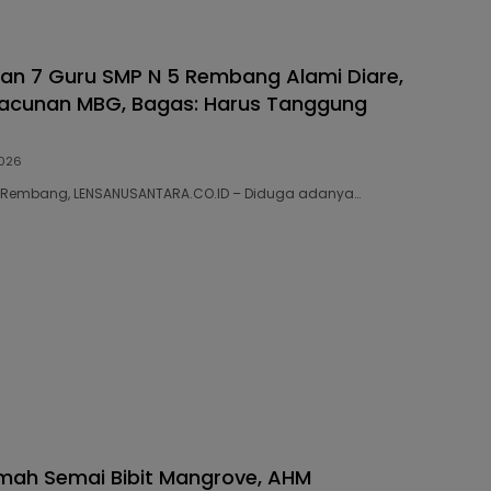
dan 7 Guru SMP N 5 Rembang Alami Diare,
racunan MBG, Bagas: Harus Tanggung
026
36 Rembang, LENSANUSANTARA.CO.ID – Diduga adanya…
mah Semai Bibit Mangrove, AHM