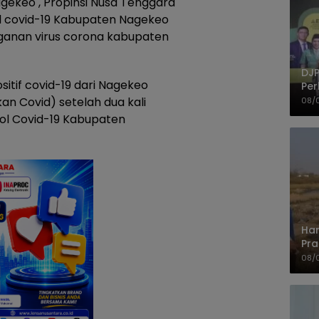
ekeo , Propinsi Nusa Tenggara
ol covid-19 Kabupaten Nagekeo
nan virus corona kabupaten
DJP
ositif covid-19 dari Nagekeo
Per
Kep
an Covid) setelah dua kali
08/
UM
ol Covid-19 Kabupaten
Har
Pra
Shi
08/