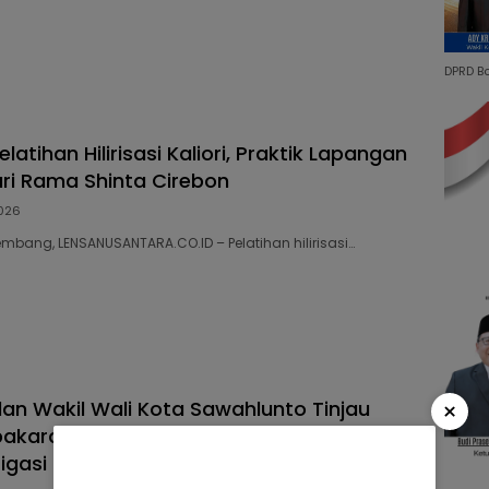
DPRD B
elatihan Hilirisasi Kaliori, Praktik Lapangan
ri Rama Shinta Cirebon
026
embang, LENSANUSANTARA.CO.ID – Pelatihan hilirisasi…
×
dan Wakil Wali Kota Sawahlunto Tinjau
akaran di Sikalang, Pastikan Bantuan dan
tigasi Bencana