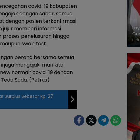
encegahan covid-19 kabupaten
engajak dengan sabar, semua
at dengan pasien terkonfirmasi
La
n jujur memberi informasi
Gu
 proses penelusuran hingga
Cet
07/
 maupun swab test.
uangan perang bersama semua
 juga mengajak, mari kita
new normal” covid-19 dengan
r Teda Sada. (Petrus)
 Surplus Sebesar Rp. 27