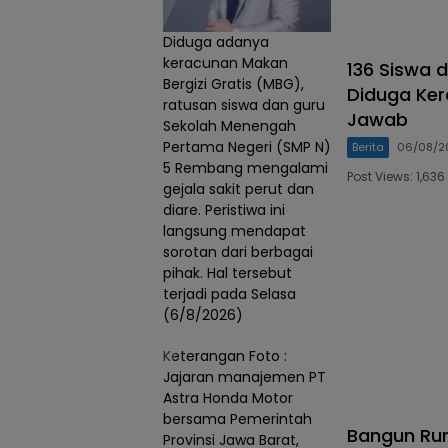
Diduga adanya
keracunan Makan
136 Siswa 
Bergizi Gratis (MBG),
Diduga Ke
ratusan siswa dan guru
Jawab
Sekolah Menengah
Pertama Negeri (SMP N)
Berita
06/08/2
5 Rembang mengalami
Post Views: 1,6
gejala sakit perut dan
diare. Peristiwa ini
langsung mendapat
sorotan dari berbagai
pihak. Hal tersebut
terjadi pada Selasa
(6/8/2026)
Keterangan Foto :
Jajaran manajemen PT
Astra Honda Motor
bersama Pemerintah
Bangun Ru
Provinsi Jawa Barat,