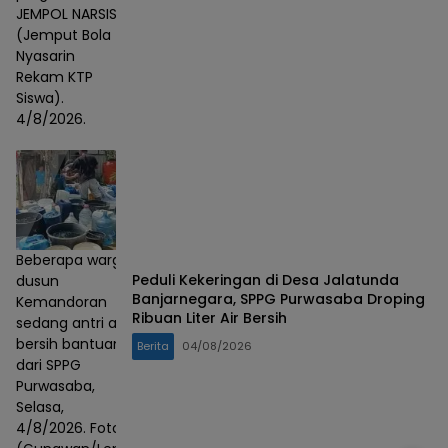
JEMPOL NARSIS
(Jemput Bola
Nyasarin
Rekam KTP
Siswa).
4/8/2026.
Beberapa warga
Peduli Kekeringan di Desa Jalatunda
dusun
Banjarnegara, SPPG Purwasaba Droping
Kemandoran
Ribuan Liter Air Bersih
sedang antri air
bersih bantuan
Berita
04/08/2026
dari SPPG
Purwasaba,
Selasa,
4/8/2026. Foto :