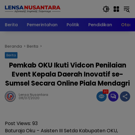
Langsung
ke
konten
Berita
Pemerintahan
Politik
Pendidikan
Otomo
Beranda
Berita
Berita
Pemkab OKU Ikuti Vidcon Penilaian
Event Kepala Daerah Inovatif se-
Sumsel Secara Online Piala Mendagri
93
Lensa Nusantara
08/07/2020
Post Views:
93
Baturaja Oku – Asisten III Setda Kabupaten OKU,