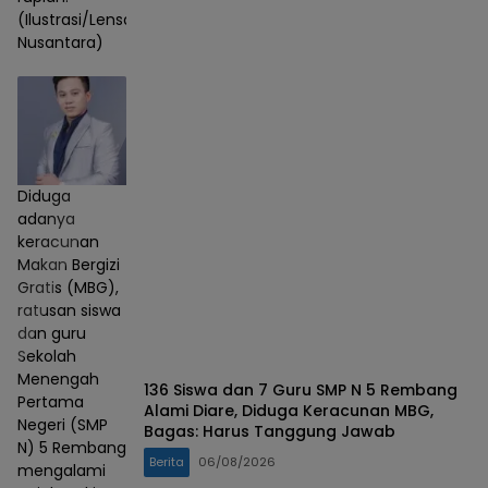
(Ilustrasi/Lensa
Nusantara)
Diduga
adanya
keracunan
Makan Bergizi
Gratis (MBG),
ratusan siswa
dan guru
Sekolah
Menengah
136 Siswa dan 7 Guru SMP N 5 Rembang
Pertama
Alami Diare, Diduga Keracunan MBG,
Negeri (SMP
Bagas: Harus Tanggung Jawab
N) 5 Rembang
Berita
06/08/2026
mengalami