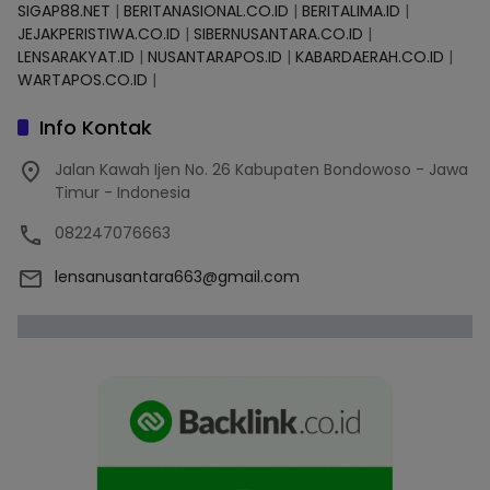
SIGAP88.NET
|
BERITANASIONAL.CO.ID
|
BERITALIMA.ID
|
JEJAKPERISTIWA.CO.ID
|
SIBERNUSANTARA.CO.ID
|
LENSARAKYAT.ID
|
NUSANTARAPOS.ID
|
KABARDAERAH.CO.ID
|
WARTAPOS.CO.ID
|
Info Kontak
Jalan Kawah Ijen No. 26 Kabupaten Bondowoso - Jawa
Timur - Indonesia
082247076663
lensanusantara663@gmail.com