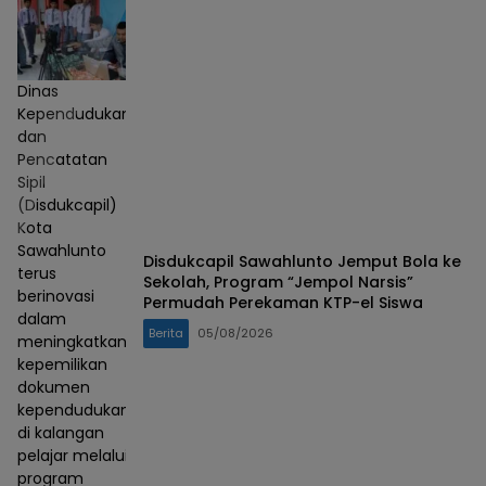
Dinas
Kependudukan
dan
Pencatatan
Sipil
(Disdukcapil)
Kota
Sawahlunto
Disdukcapil Sawahlunto Jemput Bola ke
terus
Sekolah, Program “Jempol Narsis”
berinovasi
Permudah Perekaman KTP-el Siswa
dalam
Berita
05/08/2026
meningkatkan
kepemilikan
dokumen
kependudukan
di kalangan
pelajar melalui
program