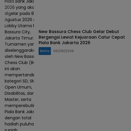
Piala Bank Jakarta
2026 yang akan
digelar pada 8–9
Agustus 2026 di
Lobby Utama Mall
New Bassura Chess Club Gelar Debut
Bassura City,
Bergengsi Lewat Kejuaraan Catur Cepat
Jakarta Timur.
Piala Bank Jakarta 2026
Turnamen yang
diselenggarakan
Berita
06/08/2026
oleh New Bassura
Chess Club (BCC)
ini akan
mempertandingkan
kategori SD, SMP,
Open Umum,
Disabilitas, dan
Master, serta
memperebutkan
Piala Bank Jakarta
dengan total
hadiah puluhan juta
rupiah.