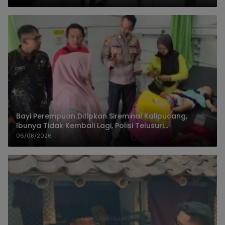
Bayi Perempuan Ditipkan Sireminal Kalipucang,
Ibunya Tidak Kembali Lagi, Polisi Telusuri
Keberadaan Orang Tua
06/08/2026