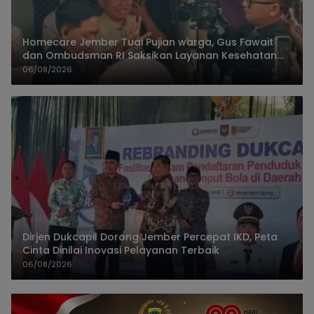
Homecare Jember Tuai Pujian warga, Gus Fawait
dan Ombudsman RI Saksikan Layanan Kesehatan
Rumah Pasien
06/08/2026
Dirjen Dukcapil Dorong Jember Percepat IKD, Peta
Cinta Dinilai Inovasi Pelayanan Terbaik
06/08/2026