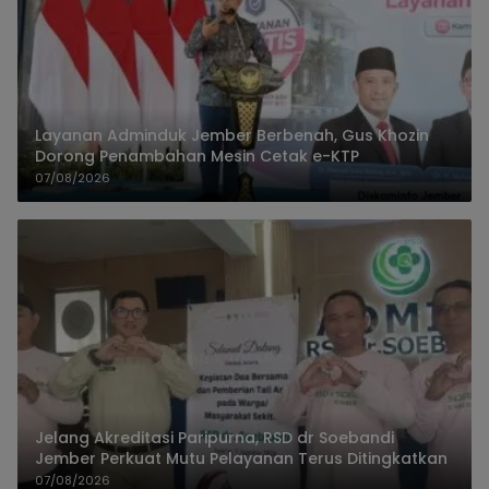
Layanan Adminduk Jember Berbenah, Gus Khozin
Dorong Penambahan Mesin Cetak e-KTP
07/08/2026
Jelang Akreditasi Paripurna, RSD dr Soebandi
Jember Perkuat Mutu Pelayanan Terus Ditingkatkan
07/08/2026