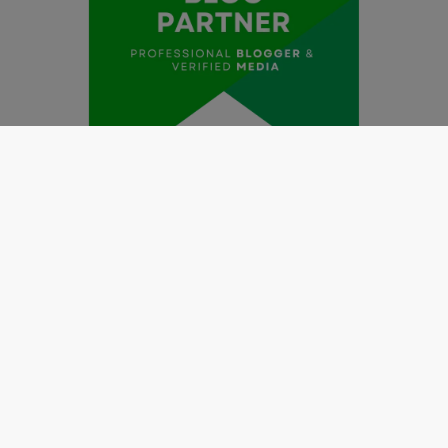
Redaksi
Pedoman Media Siber
Kode Etik Jurnalistik
Perlindungan Profesi Wartawan
Info Iklan
Disclaimer
Tentang Kami