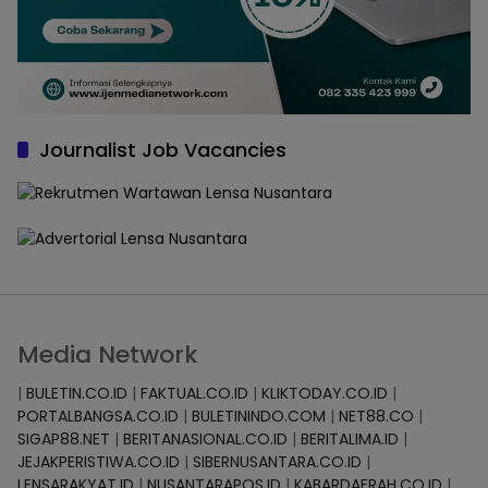
Journalist Job Vacancies
Media Network
|
BULETIN.CO.ID
|
FAKTUAL.CO.ID
|
KLIKTODAY.CO.ID
|
PORTALBANGSA.CO.ID
|
BULETININDO.COM
|
NET88.CO
|
SIGAP88.NET
|
BERITANASIONAL.CO.ID
|
BERITALIMA.ID
|
JEJAKPERISTIWA.CO.ID
|
SIBERNUSANTARA.CO.ID
|
LENSARAKYAT.ID
|
NUSANTARAPOS.ID
|
KABARDAERAH.CO.ID
|