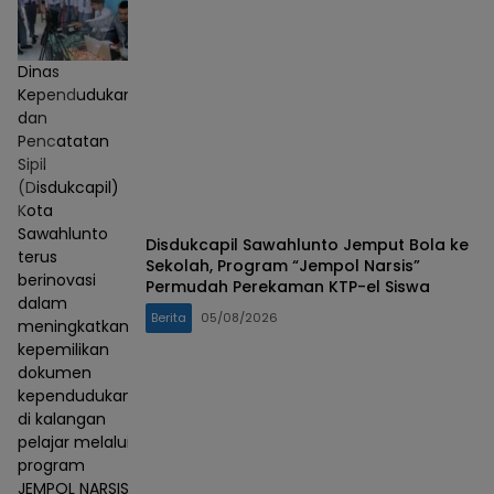
Dinas
Kependudukan
dan
Pencatatan
Sipil
(Disdukcapil)
Kota
Sawahlunto
Disdukcapil Sawahlunto Jemput Bola ke
terus
Sekolah, Program “Jempol Narsis”
berinovasi
Permudah Perekaman KTP-el Siswa
dalam
Berita
05/08/2026
meningkatkan
kepemilikan
dokumen
kependudukan
di kalangan
pelajar melalui
program
JEMPOL NARSIS