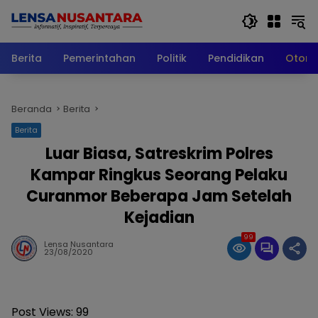
Langsung
ke
konten
Berita
Pemerintahan
Politik
Pendidikan
Otomo
Beranda
Berita
Berita
Luar Biasa, Satreskrim Polres
Kampar Ringkus Seorang Pelaku
Curanmor Beberapa Jam Setelah
Kejadian
99
Lensa Nusantara
23/08/2020
Post Views:
99