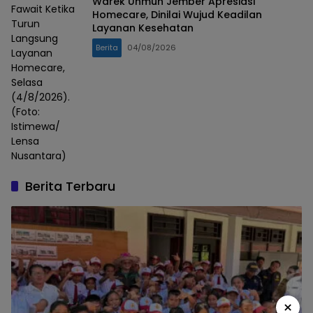
Warek Unmuh Jember Apresiasi
Fawait Ketika
Homecare, Dinilai Wujud Keadilan
Turun
Layanan Kesehatan
Langsung
Berita
04/08/2026
Layanan
Homecare,
Selasa
(4/8/2026).
(Foto:
Istimewa/
Lensa
Nusantara)
Berita Terbaru
×