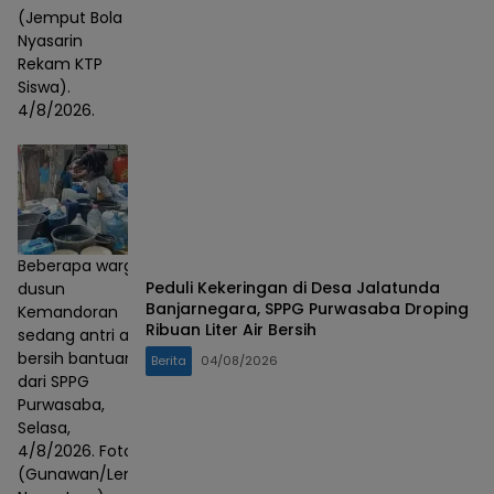
(Jemput Bola
Nyasarin
Rekam KTP
Siswa).
4/8/2026.
Beberapa warga
Peduli Kekeringan di Desa Jalatunda
dusun
Banjarnegara, SPPG Purwasaba Droping
Kemandoran
Ribuan Liter Air Bersih
sedang antri air
bersih bantuan
Berita
04/08/2026
dari SPPG
Purwasaba,
Selasa,
4/8/2026. Foto :
(Gunawan/Lensa