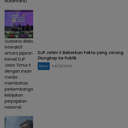
Nusantara)
Suasana dialog
interaktif
DJP Jatim II Beberkan Fakta yang Jarang
antara jajaran
Diungkap ke Publik
Kanwil DJP
Jawa Timur II
Berita
04/08/2026
dengan insan
media
membahas
perkembangan
kebijakan
perpajakan
nasional.