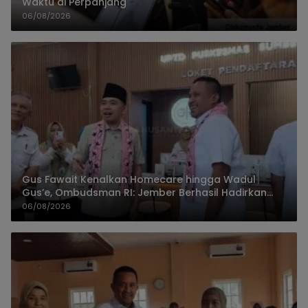
Waktu di Perpanjang
06/08/2026
Gus Fawait Kenalkan Homecare hingga Wadul
Gus’e, Ombudsman RI: Jember Berhasil Hadirkan
Layanan Kualitas
06/08/2026