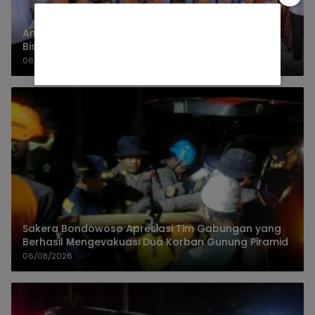
Anak-anak Miangas Senang Sekolah Direvitalisasi
Bisa Belajar Lebih Nyaman
06/08/2026
Sakera Bondowoso Apresiasi Tim Gabungan yang
Berhasil Mengevakuasi Dua Korban Gunung Piramid
06/08/2026