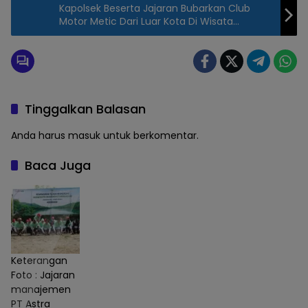
Kapolsek Beserta Jajaran Bubarkan Club
Motor Metic Dari Luar Kota Di Wisata
Pemandian Tasnan
Tinggalkan Balasan
Anda harus
masuk
untuk berkomentar.
Baca Juga
Keterangan
Foto : Jajaran
manajemen
PT Astra