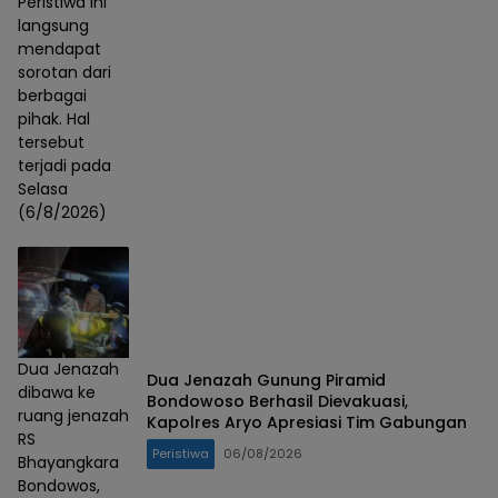
Peristiwa ini
langsung
mendapat
sorotan dari
berbagai
pihak. Hal
tersebut
terjadi pada
Selasa
(6/8/2026)
Dua Jenazah
Dua Jenazah Gunung Piramid
dibawa ke
Bondowoso Berhasil Dievakuasi,
ruang jenazah
Kapolres Aryo Apresiasi Tim Gabungan
RS
Peristiwa
06/08/2026
Bhayangkara
Bondowos,