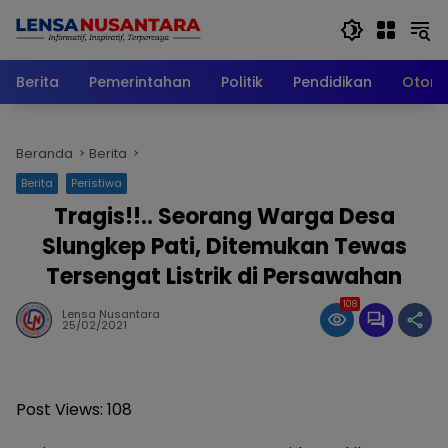
Langsung
ke
konten
Berita
Pemerintahan
Politik
Pendidikan
Otomo
Beranda
Berita
Berita
Peristiwa
Tragis!!.. Seorang Warga Desa
Slungkep Pati, Ditemukan Tewas
Tersengat Listrik di Persawahan
108
Lensa Nusantara
25/02/2021
Post Views:
108