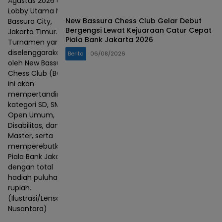
Agustus 2026 di
Lobby Utama Mall
New Bassura Chess Club Gelar Debut
Bassura City,
Bergengsi Lewat Kejuaraan Catur Cepat
Jakarta Timur.
Piala Bank Jakarta 2026
Turnamen yang
diselenggarakan
Berita
06/08/2026
oleh New Bassura
Chess Club (BCC)
ini akan
mempertandingkan
kategori SD, SMP,
Open Umum,
Disabilitas, dan
Master, serta
memperebutkan
Piala Bank Jakarta
dengan total
hadiah puluhan juta
rupiah.
(Ilustrasi/Lensa
Nusantara)