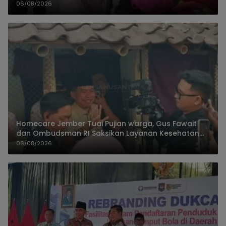
Keberadaan Orang Tua
06/08/2026
Homecare Jember Tuai Pujian warga, Gus Fawait
dan Ombudsman RI Saksikan Layanan Kesehatan
Rumah Pasien
06/08/2026