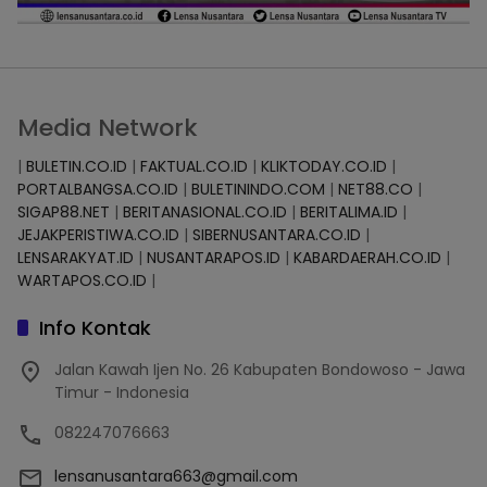
Media Network
|
BULETIN.CO.ID
|
FAKTUAL.CO.ID
|
KLIKTODAY.CO.ID
|
PORTALBANGSA.CO.ID
|
BULETININDO.COM
|
NET88.CO
|
SIGAP88.NET
|
BERITANASIONAL.CO.ID
|
BERITALIMA.ID
|
JEJAKPERISTIWA.CO.ID
|
SIBERNUSANTARA.CO.ID
|
LENSARAKYAT.ID
|
NUSANTARAPOS.ID
|
KABARDAERAH.CO.ID
|
WARTAPOS.CO.ID
|
Info Kontak
Jalan Kawah Ijen No. 26 Kabupaten Bondowoso - Jawa
Timur - Indonesia
082247076663
lensanusantara663@gmail.com