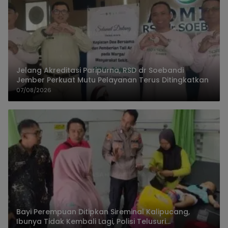
Jelang Akreditasi Paripurna, RSD dr Soebandi
Jember Perkuat Mutu Pelayanan Terus Ditingkatkan
07/08/2026
Bayi Perempuan Ditipkan Sireminal Kalipucang,
Ibunya Tidak Kembali Lagi, Polisi Telusuri