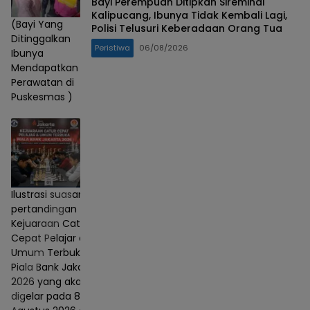
Bayi Perempuan Ditipkan Sireminal
Kalipucang, Ibunya Tidak Kembali Lagi,
(Bayi Yang
Polisi Telusuri Keberadaan Orang Tua
Ditinggalkan
Peristiwa
06/08/2026
Ibunya
Mendapatkan
Perawatan di
Puskesmas )
Ilustrasi suasana
pertandingan
Kejuaraan Catur
Cepat Pelajar dan
Umum Terbuka
Piala Bank Jakarta
2026 yang akan
digelar pada 8–9