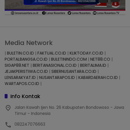
Media Network
|
BULETIN.CO.ID
|
FAKTUAL.CO.ID
|
KLIKTODAY.CO.ID
|
PORTALBANGSA.CO.ID
|
BULETININDO.COM
|
NET88.CO
|
SIGAP88.NET
|
BERITANASIONAL.CO.ID
|
BERITALIMA.ID
|
JEJAKPERISTIWA.CO.ID
|
SIBERNUSANTARA.CO.ID
|
LENSARAKYAT.ID
|
NUSANTARAPOS.ID
|
KABARDAERAH.CO.ID
|
WARTAPOS.CO.ID
|
Info Kontak
Jalan Kawah Ijen No. 26 Kabupaten Bondowoso - Jawa
Timur - Indonesia
082247076663