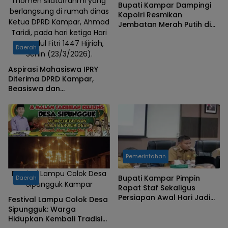
momen silaturrahmi yang
Bupati Kampar Dampingi
berlangsung di rumah dinas
Kapolri Resmikan
Ketua DPRD Kampar, Ahmad
Jembatan Merah Putih di
Taridi, pada hari ketiga Hari
Desa Gobah Kecamatan
Raya Idul Fitri 1447 Hijriah,
Tambang
Daerah
Senin (23/3/2026).
Aspirasi Mahasiswa IPRY
Diterima DPRD Kampar,
Beasiswa dan
Transportasi Jadi Prioritas
Pemerintahan
Festival Lampu Colok Desa
Bupati Kampar Pimpin
Daerah
Sipungguk Kampar
Rapat Staf Sekaligus
Persiapan Awal Hari Jadi
Festival Lampu Colok Desa
Kabupaten Kampar ke-76
Sipungguk: Warga
Tahun 2026
Hidupkan Kembali Tradisi