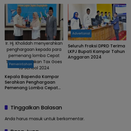
Lama Kampar di Malam 27
Ramadan 1447 H
Advertorial
Ir. Hj. Kholidah menyerahkan
Seluruh Fraksi DPRD Terima
penghargaan kepada para
LKPJ Bupati Kampar Tahun
pemenang lomba Cepat
Anggaran 2024
Tepat Perpajakan Tax Goes
Pemerintahan
to School 2024
Kepala Bapenda Kampar
Serahkan Penghargaan
Pemenang Lomba Cepat
Tepat Perpajakan
Tinggalkan Balasan
Anda harus
masuk
untuk berkomentar.