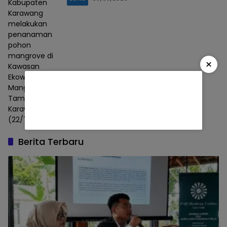
Kabupaten
Karawang
melakukan
penanaman
pohon
mangrove di
×
Kawasan
Ekowisata
Mangrove
Tambaksari,
Karawang
(22/7)
Berita Terbaru