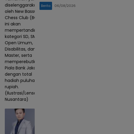
diselenggarakan
Berita
06/08/2026
oleh New Bassura
Chess Club (BCC)
ini akan
mempertandingkan
kategori SD, SMP,
Open Umum,
Disabilitas, dan
Master, serta
memperebutkan
Piala Bank Jakarta
dengan total
hadiah puluhan juta
rupiah.
(Ilustrasi/Lensa
Nusantara)