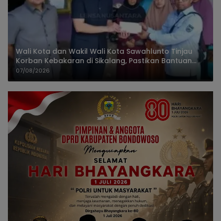
Wali Kota dan Wakil Wali Kota Sawahlunto Tinjau
Korban Kebakaran di Sikalang, Pastikan Bantuan
dan Perkuat Mitigasi Bencana
07/08/2026