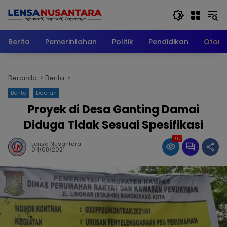
Langsung
ke
konten
Berita
Pemerintahan
Politik
Pendidikan
Otomo
Beranda
Berita
Berita
Daerah
Proyek di Desa Ganting Damai
Diduga Tidak Sesuai Spesifikasi
197
Lensa Nusantara
04/08/2021