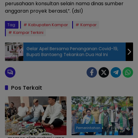
perusahaan konsultan selain nama dinas sumber
anggaran proyek berasal,”. (dsl)
Tag:
Kabupaten Kampar
Kampar
Kampar Terkini
Gelar Apel Bersama Penanganan Covid-19,
Bupati Bantaeng Tekankan Dua Hal Ini
Pos Terkait
Pemerintahan