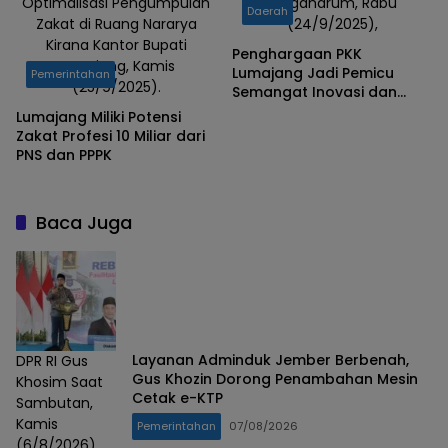
Optimalisasi Pengumpulan
Glagaharum, Rabu
Daerah
Zakat di Ruang Nararya
(24/9/2025),
Kirana Kantor Bupati
Penghargaan PKK
Lumajang, Kamis
Lumajang Jadi Pemicu
Pemerintahan
(25/9/2025).
Semangat Inovasi dan
Kemandirian Keluarga
Lumajang Miliki Potensi
Zakat Profesi 10 Miliar dari
PNS dan PPPK
Baca Juga
Layanan Adminduk Jember Berbenah,
DPR RI Gus
Gus Khozin Dorong Penambahan Mesin
Khosim Saat
Cetak e-KTP
Sambutan,
Kamis
Pemerintahan
07/08/2026
(6/8/2026).