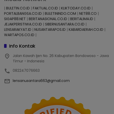
|
BULETIN.CO.ID
|
FAKTUAL.CO.ID
|
KLIKTODAY.CO.ID
|
PORTALBANGSA.CO.ID
|
BULETININDO.COM
|
NET88.CO
|
SIGAP88.NET
|
BERITANASIONAL.CO.ID
|
BERITALIMA.ID
|
JEJAKPERISTIWA.CO.ID
|
SIBERNUSANTARA.CO.ID
|
LENSARAKYAT.ID
|
NUSANTARAPOS.ID
|
KABARDAERAH.CO.ID
|
WARTAPOS.CO.ID
|
Info Kontak
Jalan Kawah Ijen No. 26 Kabupaten Bondowoso - Jawa
Timur - Indonesia
082247076663
lensanusantara663@gmail.com