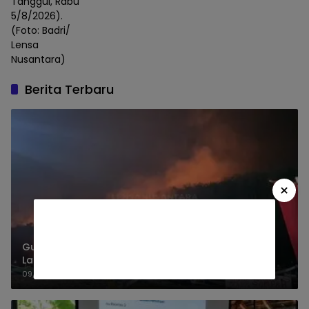
Tanggul, Rabu
5/8/2026).
(Foto: Badri/
Lensa
Nusantara)
Berita Terbaru
×
Gunung Watangan Jember Terbakar, 6,5 Hektare
Lahan Perhutani
09/08/2026