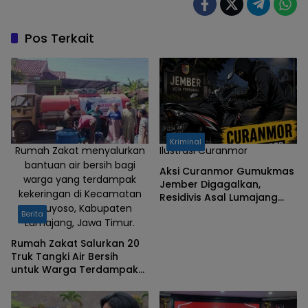
Pos Terkait
Kriminal
Rumah Zakat menyalurkan
Ilustrasi Curanmor
bantuan air bersih bagi
Aksi Curanmor Gumukmas
warga yang terdampak
Jember Digagalkan,
kekeringan di Kecamatan
Residivis Asal Lumajang
Ranuyoso, Kabupaten
Ditangkap
Berita
Lumajang, Jawa Timur.
Rumah Zakat Salurkan 20
Truk Tangki Air Bersih
untuk Warga Terdampak
Kemarau di Lumajang