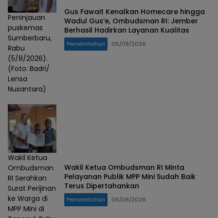
Gus Fawait Kenalkan Homecare hingga
Peninjauan
Wadul Gus’e, Ombudsman RI: Jember
puskemas
Berhasil Hadirkan Layanan Kualitas
Sumberbaru,
Pemerintahan
06/08/2026
Rabu
(5/8/2026).
(Foto: Badri/
Lensa
Nusantara)
Wakil Ketua
Wakil Ketua Ombudsman RI Minta
Ombudsman
Pelayanan Publik MPP Mini Sudah Baik
RI Serahkan
Terus Dipertahankan
Surat Perijinan
ke Warga di
Pemerintahan
06/08/2026
MPP Mini di