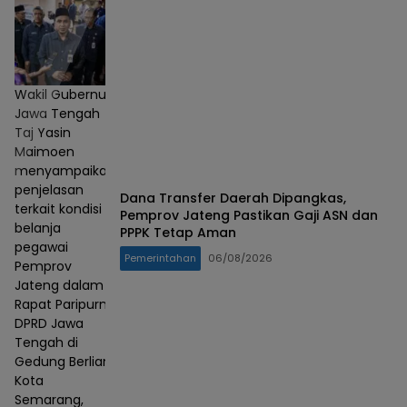
Wakil Gubernur
Jawa Tengah
Taj Yasin
Maimoen
menyampaikan
penjelasan
Dana Transfer Daerah Dipangkas,
terkait kondisi
Pemprov Jateng Pastikan Gaji ASN dan
belanja
PPPK Tetap Aman
pegawai
Pemerintahan
06/08/2026
Pemprov
Jateng dalam
Rapat Paripurna
DPRD Jawa
Tengah di
Gedung Berlian,
Kota
Semarang,