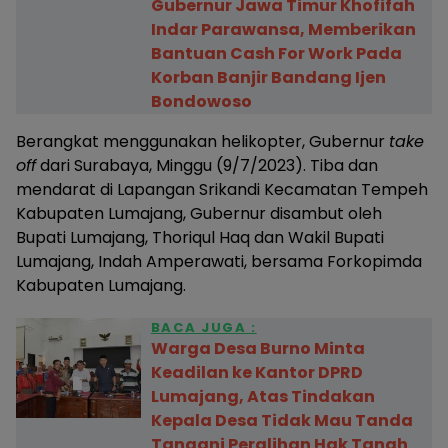
Gubernur Jawa Timur Khofifah
Indar Parawansa, Memberikan
Bantuan Cash For Work Pada
Korban Banjir Bandang Ijen
Bondowoso
Berangkat menggunakan helikopter, Gubernur
take
off
dari Surabaya, Minggu (9/7/2023). Tiba dan
mendarat di Lapangan Srikandi Kecamatan Tempeh
Kabupaten Lumajang, Gubernur disambut oleh
Bupati Lumajang, Thoriqul Haq dan Wakil Bupati
Lumajang, Indah Amperawati, bersama Forkopimda
Kabupaten Lumajang.
BACA JUGA :
Warga Desa Burno Minta
Keadilan ke Kantor DPRD
Lumajang, Atas Tindakan
Kepala Desa Tidak Mau Tanda
Tangani Peralihan Hak Tanah