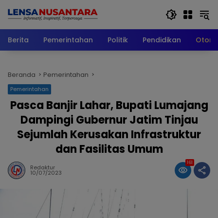
Langsung
ke
konten
Berita
Pemerintahan
Politik
Pendidikan
Otomo
Beranda
Pemerintahan
Pemerintahan
Pasca Banjir Lahar, Bupati Lumajang
Dampingi Gubernur Jatim Tinjau
Sejumlah Kerusakan Infrastruktur
dan Fasilitas Umum
161
Redaktur
10/07/2023