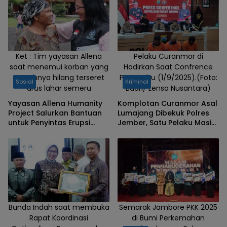
Ket : Tim yayasan Allena
Pelaku Curanmor di
saat menemui korban yang
Hadirkan Saat Confrence
rumahnya hilang terseret
Pers, Rabu (1/9/2025).(Foto:
Sosial
Kriminal
arus lahar semeru
Badri/ Lensa Nusantara)
Yayasan Allena Humanity
Komplotan Curanmor Asal
Project Salurkan Bantuan
Lumajang Dibekuk Polres
untuk Penyintas Erupsi
Jember, Satu Pelaku Masih
Semeru
Buron
Bunda Indah saat membuka
Semarak Jambore PKK 2025
Rapat Koordinasi
di Bumi Perkemahan