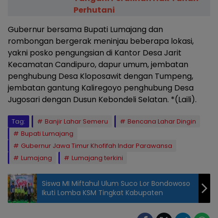
Perhutani
Gubernur bersama Bupati Lumajang dan
rombongan bergerak meninjau beberapa lokasi,
yakni posko pengungsian di Kantor Desa Jarit
Kecamatan Candipuro, dapur umum, jembatan
penghubung Desa Kloposawit dengan Tumpeng,
jembatan gantung Kaliregoyo penghubung Desa
Jugosari dengan Dusun Kebondeli Selatan. *(Laili).
Tag:
Banjir Lahar Semeru
Bencana Lahar Dingin
Bupati Lumajang
Gubernur Jawa Timur Khofifah Indar Parawansa
Lumajang
Lumajang terkini
Siswa MI Miftahul Ulum Suco Lor Bondowoso
Ikuti Lomba KSM Tingkat Kabupaten