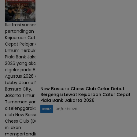
Ilustrasi suasana
pertandingan
Kejuaraan Catur
Cepat Pelajar dan
Umum Terbuka
Piala Bank Jakarta
2026 yang akan
digelar pada 8–9
Agustus 2026 di
Lobby Utama Mall
New Bassura Chess Club Gelar Debut
Bassura City,
Bergengsi Lewat Kejuaraan Catur Cepat
Jakarta Timur.
Piala Bank Jakarta 2026
Turnamen yang
diselenggarakan
Berita
06/08/2026
oleh New Bassura
Chess Club (BCC)
ini akan
mempertandingkan