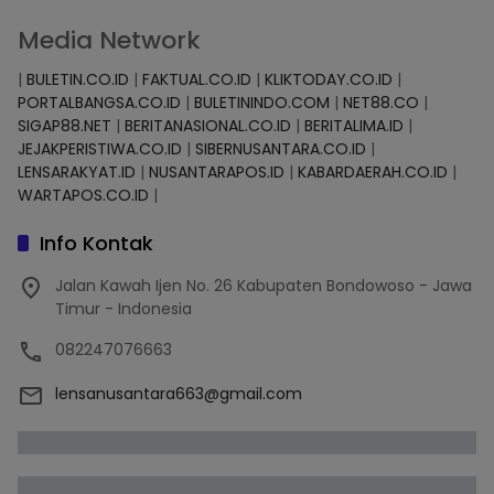
Media Network
|
BULETIN.CO.ID
|
FAKTUAL.CO.ID
|
KLIKTODAY.CO.ID
|
PORTALBANGSA.CO.ID
|
BULETININDO.COM
|
NET88.CO
|
SIGAP88.NET
|
BERITANASIONAL.CO.ID
|
BERITALIMA.ID
|
JEJAKPERISTIWA.CO.ID
|
SIBERNUSANTARA.CO.ID
|
LENSARAKYAT.ID
|
NUSANTARAPOS.ID
|
KABARDAERAH.CO.ID
|
WARTAPOS.CO.ID
|
Info Kontak
Jalan Kawah Ijen No. 26 Kabupaten Bondowoso - Jawa
Timur - Indonesia
082247076663
lensanusantara663@gmail.com