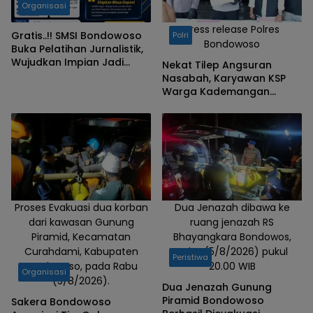
Organisasi
Press release Polres
Gratis..!! SMSI Bondowoso
Polri
Bondowoso
Buka Pelatihan Jurnalistik,
Wujudkan Impian Jadi
Nekat Tilep Angsuran
Jurnalis Profesional
Nasabah, Karyawan KSP
Warga Kademangan
Bondowoso Ditangkap
Polisi
Proses Evakuasi dua korban
Dua Jenazah dibawa ke
dari kawasan Gunung
ruang jenazah RS
Piramid, Kecamatan
Bhayangkara Bondowos,
Curahdami, Kabupaten
Rabu (5/8/2026) pukul
Peristiwa
Bondowoso, pada Rabu
20.00 WIB
Organisasi
(5/8/2026).
Dua Jenazah Gunung
Piramid Bondowoso
Sakera Bondowoso