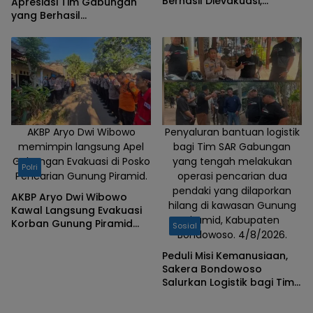
Berhasil Dievakuasi,
Apresiasi Tim Gabungan
Kapolres Aryo Apresiasi
yang Berhasil
Tim Gabungan
Mengevakuasi Dua Korban
Gunung Piramid
AKBP Aryo Dwi Wibowo
Penyaluran bantuan logistik
memimpin langsung Apel
bagi Tim SAR Gabungan
Gabungan Evakuasi di Posko
yang tengah melakukan
Polri
Pencarian Gunung Piramid.
operasi pencarian dua
pendaki yang dilaporkan
AKBP Aryo Dwi Wibowo
hilang di kawasan Gunung
Kawal Langsung Evakuasi
Piramid, Kabupaten
Korban Gunung Piramid
Sosial
Bondowoso. 4/8/2026.
Bondowoso
Peduli Misi Kemanusiaan,
Sakera Bondowoso
Salurkan Logistik bagi Tim
SAR Gabungan di Gunung
Piramid