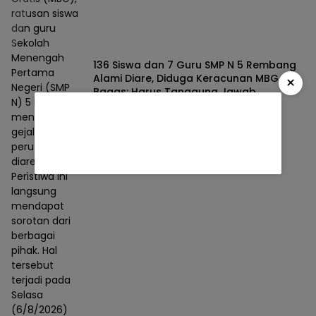
ratusan siswa
dan guru
Sekolah
Menengah
136 Siswa dan 7 Guru SMP N 5 Rembang
Pertama
Alami Diare, Diduga Keracunan MBG,
×
Negeri (SMP
Bagas: Harus Tanggung Jawab
N) 5 Rembang
Berita
06/08/2026
mengalami
gejala sakit
perut dan
diare.
Peristiwa ini
langsung
mendapat
sorotan dari
berbagai
pihak. Hal
tersebut
terjadi pada
Selasa
(6/8/2026)