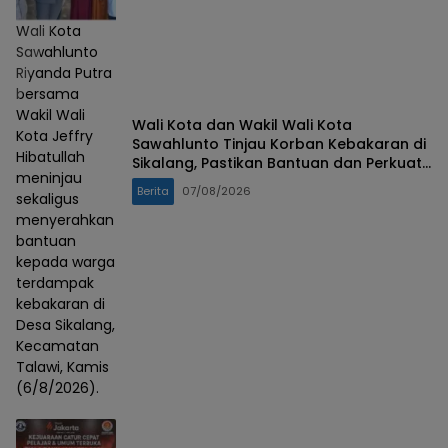
Wali Kota
Sawahlunto
Riyanda Putra
bersama
Wakil Wali
Wali Kota dan Wakil Wali Kota
Kota Jeffry
Sawahlunto Tinjau Korban Kebakaran di
Hibatullah
Sikalang, Pastikan Bantuan dan Perkuat
meninjau
Mitigasi Bencana
Berita
07/08/2026
sekaligus
menyerahkan
bantuan
kepada warga
terdampak
kebakaran di
Desa Sikalang,
Kecamatan
Talawi, Kamis
(6/8/2026).