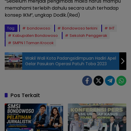
“Sebelum menjadi pengimbas maka harus mampu
memahami terlebih dahulu secara utuh terhadap
konsep IKM”, ungkap Dodik.(Red)
Tag:
bondowoso
Bondowoso terkini
IHT
Kabupaten Bondowoso
Sekolah Penggerak
SMPN 1 Taman Krocok
Wakil Wali Kota Padangsidimpuan Hadiri Apel
Gelar Pasukan Operasi Patuh Toba 2023
Pos Terkait