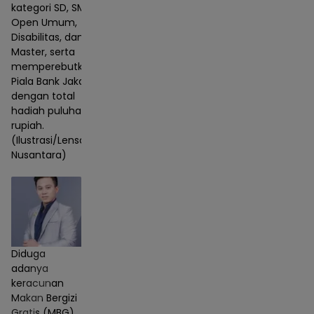
kategori SD, SMP,
Open Umum,
Disabilitas, dan
Master, serta
memperebutkan
Piala Bank Jakarta
dengan total
hadiah puluhan juta
rupiah.
(Ilustrasi/Lensa
Nusantara)
Diduga
adanya
keracunan
Makan Bergizi
Gratis (MBG),