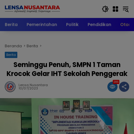
Langsung
ke
konten
Berita
Pemerintahan
Politik
Pendidikan
Otomo
Beranda
Berita
Berita
Seminggu Penuh, SMPN 1 Taman
Krocok Gelar IHT Sekolah Penggerak
286
Lensa Nusantara
10/07/2023