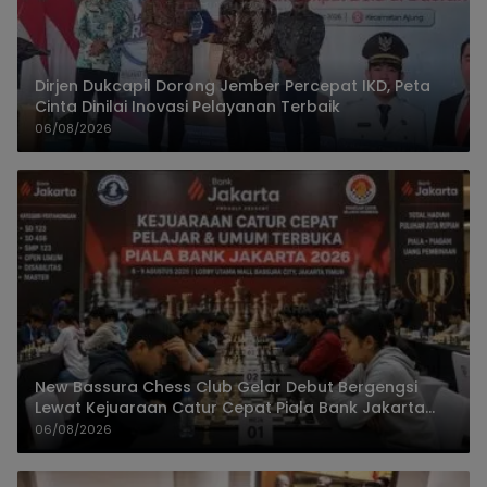
Dirjen Dukcapil Dorong Jember Percepat IKD, Peta
Cinta Dinilai Inovasi Pelayanan Terbaik
06/08/2026
New Bassura Chess Club Gelar Debut Bergengsi
Lewat Kejuaraan Catur Cepat Piala Bank Jakarta
2026
06/08/2026