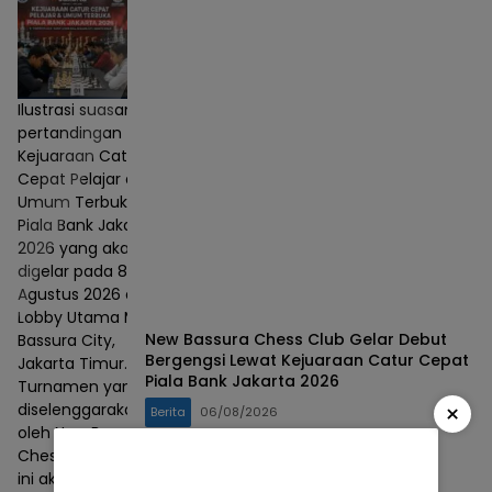
Ilustrasi suasana
pertandingan
Kejuaraan Catur
Cepat Pelajar dan
Umum Terbuka
Piala Bank Jakarta
2026 yang akan
digelar pada 8–9
Agustus 2026 di
Lobby Utama Mall
New Bassura Chess Club Gelar Debut
Bassura City,
Bergengsi Lewat Kejuaraan Catur Cepat
Jakarta Timur.
Piala Bank Jakarta 2026
Turnamen yang
×
diselenggarakan
Berita
06/08/2026
oleh New Bassura
Chess Club (BCC)
ini akan