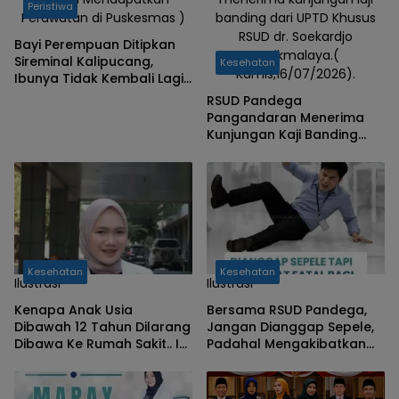
Peristiwa
Perawatan di Puskesmas )
banding dari UPTD Khusus
RSUD dr. Soekardjo
Bayi Perempuan Ditipkan
Tasikmalaya.(
Sireminal Kalipucang,
Kesehatan
Kamis,16/07/2026).
Ibunya Tidak Kembali Lagi,
Polisi Telusuri Keberadaan
RSUD Pandega
Orang Tua
Pangandaran Menerima
Kunjungan Kaji Banding
Dari UPTD Khusus RSUD dr.
Soekardjo Tasikmalaya
Kesehatan
Kesehatan
Ilustrasi
Ilustrasi
Kenapa Anak Usia
Bersama RSUD Pandega,
Dibawah 12 Tahun Dilarang
Jangan Dianggap Sepele,
Dibawa Ke Rumah Sakit.. Ini
Padahal Mengakibatkan
Alasannya !
Fatal Bagi Para Pekerja.
Apa Saja..!