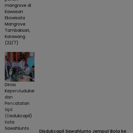
mangrove di
Kawasan
Ekowisata
Mangrove
Tambaksari,
Karawang
(22/7)
Dinas
Kependudukan
dan
Pencatatan
Sipil
(Disdukcapil)
Kota
Sawahlunto
Disdukcapil Sawahlunto Jemput Bola ke