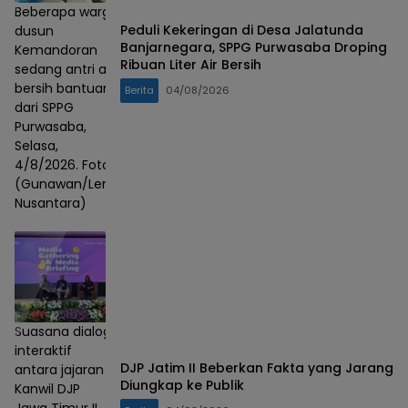
Beberapa warga
Peduli Kekeringan di Desa Jalatunda
dusun
Banjarnegara, SPPG Purwasaba Droping
Kemandoran
Ribuan Liter Air Bersih
sedang antri air
bersih bantuan
Berita
04/08/2026
dari SPPG
Purwasaba,
Selasa,
4/8/2026. Foto :
(Gunawan/Lensa
Nusantara)
Suasana dialog
interaktif
DJP Jatim II Beberkan Fakta yang Jarang
antara jajaran
Diungkap ke Publik
Kanwil DJP