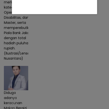
mempertandingkan
kategori SD, SMP,
Open Umum,
Disabilitas, dan
Master, serta
memperebutkan
Piala Bank Jakarta
dengan total
hadiah puluhan juta
rupiah.
(Ilustrasi/Lensa
Nusantara)
Diduga
adanya
keracunan
Makan Bergizi