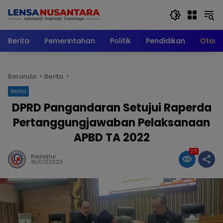
Langsung
ke
konten
Berita
Pemerintahan
Politik
Pendidikan
Otomo
Beranda
Berita
Berita
DPRD Pangandaran Setujui Raperda
Pertanggungjawaban Pelaksanaan
APBD TA 2022
271
Redaktur
15/07/2023