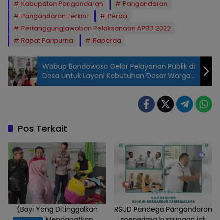
Kabupaten Pangandaran
Pangandaran
Pangandaran Terkini
Perda
Pertanggungjawaban Pelaksanaan APBD 2022
Rapat Paripurna
Raperda
W​abup Bondowoso Gelar Pelayanan Publik di
Desa untuk Layani Kebutuhan Dasar Warga
Desa
Pos Terkait
(Bayi Yang Ditinggalkan
RSUD Pandega Pangandaran
Ibunya Mendapatkan
menerima kunjungan iaji