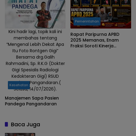
Pemerintahan
Kini hadir lagi, topik kali ini
Rapat Paripurna APBD
membahas tentang
2025 Memanas, Enam
“Mengenal Lebih Dekat Apa
Fraksi Soroti Kinerja
Itu Foto Rontgen Gigi”
Pemkab Bondowoso
Bersama drg.Galih
Rahmadini, Sp. R.K.G (Dokter
Gigi Spesialis Radiologi
Kedokteran Gigi) RSUD
Pandega Pangandaran.(
Kesehatan
Selasa, 14/07/2026).
Manajemen Sapa Pasien
Pandega Pangandaran
Baca Juga