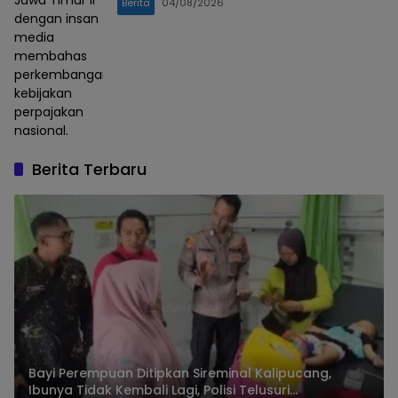
Jawa Timur II
Berita
04/08/2026
dengan insan
media
membahas
perkembangan
kebijakan
perpajakan
nasional.
Berita Terbaru
Bayi Perempuan Ditipkan Sireminal Kalipucang,
Ibunya Tidak Kembali Lagi, Polisi Telusuri