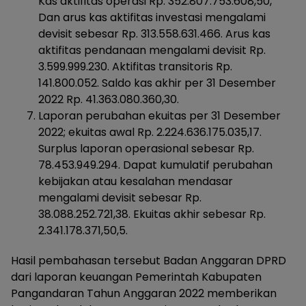
Kas aktifitas operasi Rp. 352.807.753.608,50,
Dan arus kas aktifitas investasi mengalami
devisit sebesar Rp. 313.558.631.466. Arus kas
aktifitas pendanaan mengalami devisit Rp.
3.599.999.230. Aktifitas transitoris Rp.
141.800.052. Saldo kas akhir per 31 Desember
2022 Rp. 41.363.080.360,30.
Laporan perubahan ekuitas per 31 Desember
2022; ekuitas awal Rp. 2.224.636.175.035,17.
Surplus laporan operasional sebesar Rp.
78.453.949.294. Dapat kumulatif perubahan
kebijakan atau kesalahan mendasar
mengalami devisit sebesar Rp.
38.088.252.721,38. Ekuitas akhir sebesar Rp.
2.341.178.371,50,5.
Hasil pembahasan tersebut Badan Anggaran DPRD
dari laporan keuangan Pemerintah Kabupaten
Pangandaran Tahun Anggaran 2022 memberikan