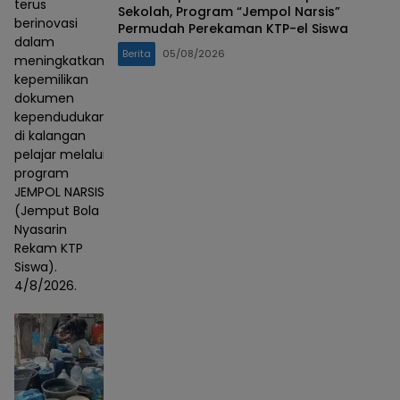
terus
Sekolah, Program “Jempol Narsis”
berinovasi
Permudah Perekaman KTP-el Siswa
dalam
Berita
05/08/2026
meningkatkan
kepemilikan
dokumen
kependudukan
di kalangan
pelajar melalui
program
JEMPOL NARSIS
(Jemput Bola
Nyasarin
Rekam KTP
Siswa).
4/8/2026.