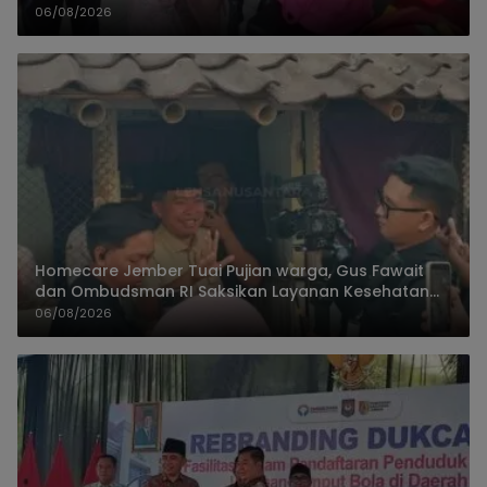
Keberadaan Orang Tua
06/08/2026
Homecare Jember Tuai Pujian warga, Gus Fawait
dan Ombudsman RI Saksikan Layanan Kesehatan
Rumah Pasien
06/08/2026