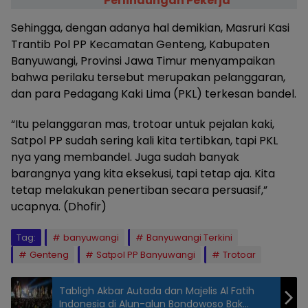
Perlindungan Pekerja
Sehingga, dengan adanya hal demikian, Masruri Kasi
Trantib Pol PP Kecamatan Genteng, Kabupaten
Banyuwangi, Provinsi Jawa Timur menyampaikan
bahwa perilaku tersebut merupakan pelanggaran,
dan para Pedagang Kaki Lima (PKL) terkesan bandel.
“Itu pelanggaran mas, trotoar untuk pejalan kaki,
Satpol PP sudah sering kali kita tertibkan, tapi PKL
nya yang membandel. Juga sudah banyak
barangnya yang kita eksekusi, tapi tetap aja. Kita
tetap melakukan penertiban secara persuasif,”
ucapnya. (Dhofir)
Tag:
banyuwangi
Banyuwangi Terkini
Genteng
Satpol PP Banyuwangi
Trotoar
Tabligh Akbar Autada dan Majelis Al Fatih
Indonesia di Alun-alun Bondowoso Bak