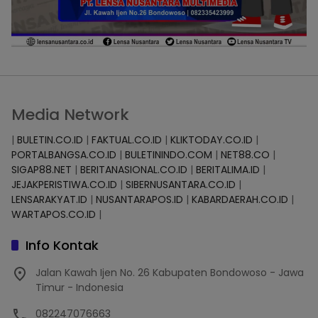
Media Network
|
BULETIN.CO.ID
|
FAKTUAL.CO.ID
|
KLIKTODAY.CO.ID
|
PORTALBANGSA.CO.ID
|
BULETININDO.COM
|
NET88.CO
|
SIGAP88.NET
|
BERITANASIONAL.CO.ID
|
BERITALIMA.ID
|
JEJAKPERISTIWA.CO.ID
|
SIBERNUSANTARA.CO.ID
|
LENSARAKYAT.ID
|
NUSANTARAPOS.ID
|
KABARDAERAH.CO.ID
|
WARTAPOS.CO.ID
|
Info Kontak
Jalan Kawah Ijen No. 26 Kabupaten Bondowoso - Jawa
Timur - Indonesia
082247076663