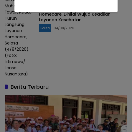
Muhammad
Warek Unmuh Jember Apresiasi
Fawait Ketika
Homecare, Dinilai Wujud Keadilan
Turun
Layanan Kesehatan
Langsung
Berita
04/08/2026
Layanan
Homecare,
Selasa
(4/8/2026).
(Foto:
Istimewa/
Lensa
Nusantara)
Berita Terbaru