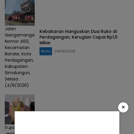
Jalan
Kebakaran Hanguskan Dua Ruko di
Sisingamangaraja
Perdagangan, Kerugian Capai Rp1,5
Nomor 460,
Miliar
Kecamatan
Berita
04/08/2026
Bandar, Kota
Perdagangan,
Kabupaten
Simalungun,
Selasa
(4/8/2026)
×
Bupati
Jember