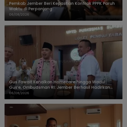
Pemkab Jember Beri Kepastian Kontrak PPPK Paruh
Waktu di Perpanjang
06/08/2026
Gus Fawait Kenalkan Homecare hingga Wadul
Gus’e, Ombudsman RI: Jember Berhasil Hadirkan
Layanan Kualitas
06/08/2026