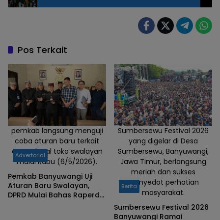
Lautan Manusia
Pos Terkait
pemkab langsung menguji
Sumbersewu Festival 2026
coba aturan baru terkait
yang digelar di Desa
operasional toko swalayan
Sumbersewu, Banyuwangi,
Advertorial
mulai Rabu (6/5/2026).
Jawa Timur, berlangsung
meriah dan sukses
Pemkab Banyuwangi Uji
menyedot perhatian
Aturan Baru Swalayan,
Berita
masyarakat.
DPRD Mulai Bahas Raperda
Trantibumlinmas
Sumbersewu Festival 2026
Banyuwangi Ramai