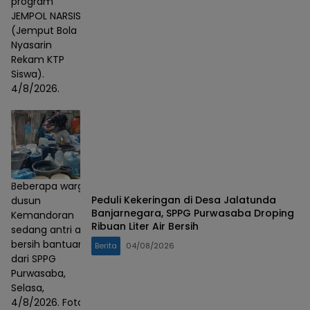
program
JEMPOL NARSIS
(Jemput Bola
Nyasarin
Rekam KTP
Siswa).
4/8/2026.
Beberapa warga
Peduli Kekeringan di Desa Jalatunda
dusun
Banjarnegara, SPPG Purwasaba Droping
Kemandoran
Ribuan Liter Air Bersih
sedang antri air
bersih bantuan
Berita
04/08/2026
dari SPPG
Purwasaba,
Selasa,
4/8/2026. Foto :