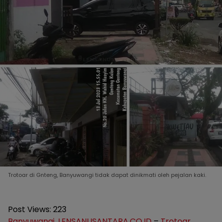
Trotoar di Gnteng, Banyuwangi tidak dapat dinikmati oleh pejalan kaki.
Post Views:
223
Banyuwangi
,
LENSANUSANTARA.CO.ID
–
Trotoar