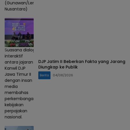
(Gunawan/Lensa
Nusantara)
Suasana dialog
interaktif
DJP Jatim II Beberkan Fakta yang Jarang
antara jajaran
Diungkap ke Publik
Kanwil DJP
Jawa Timur II
Berita
04/08/2026
dengan insan
media
membahas
perkembangan
kebijakan
perpajakan
nasional.