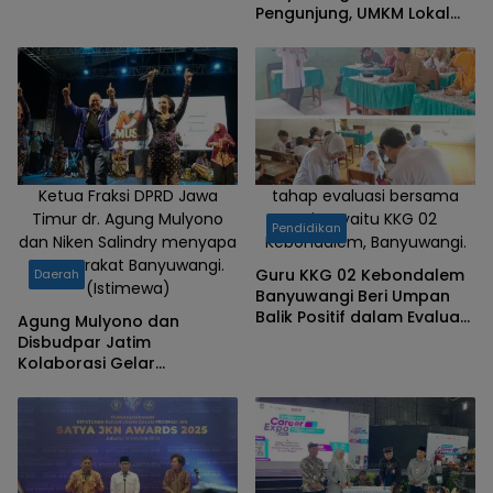
Pengunjung, UMKM Lokal
Kebanjiran Rezeki
Ketua Fraksi DPRD Jawa
tahap evaluasi bersama
Timur dr. Agung Mulyono
mitra yaitu KKG 02
Pendidikan
dan Niken Salindry menyapa
Kebondalem, Banyuwangi.
masyarakat Banyuwangi.
Guru KKG 02 Kebondalem
Daerah
(Istimewa)
Banyuwangi Beri Umpan
Balik Positif dalam Evaluasi
Agung Mulyono dan
Media AR Bilingual
Disbudpar Jatim
Kolaborasi Gelar
Campursari Mayangkara
di Banyuwangi