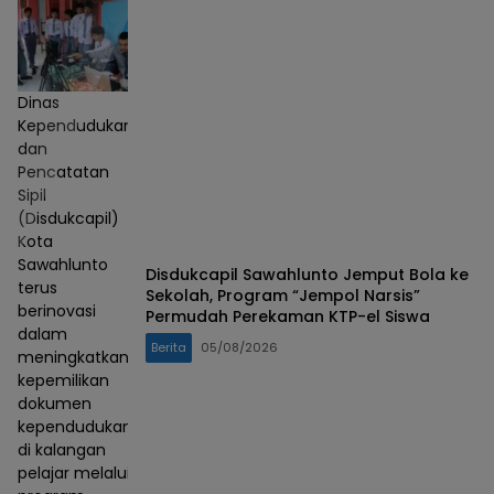
Dinas
Kependudukan
dan
Pencatatan
Sipil
(Disdukcapil)
Kota
Sawahlunto
Disdukcapil Sawahlunto Jemput Bola ke
terus
Sekolah, Program “Jempol Narsis”
berinovasi
Permudah Perekaman KTP-el Siswa
dalam
Berita
05/08/2026
meningkatkan
kepemilikan
dokumen
kependudukan
di kalangan
pelajar melalui