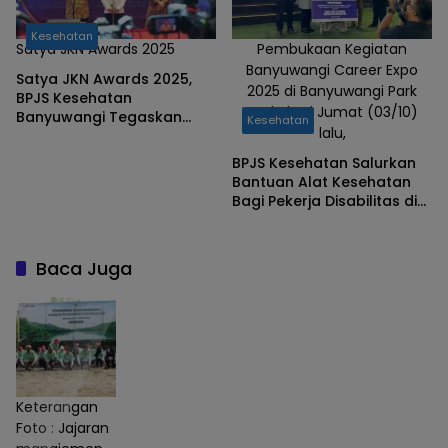
Kesehatan
Satya JKN Awards 2025
Pembukaan Kegiatan
Banyuwangi Career Expo
Satya JKN Awards 2025,
2025 di Banyuwangi Park
BPJS Kesehatan
pada hari Jumat (03/10)
Banyuwangi Tegaskan
Kesehatan
lalu,
Komitmen Badan Usaha
Lokal Jamin Perlindungan
BPJS Kesehatan Salurkan
Pekerja
Bantuan Alat Kesehatan
Bagi Pekerja Disabilitas di
Banyuwangi
Baca Juga
Keterangan
Foto : Jajaran