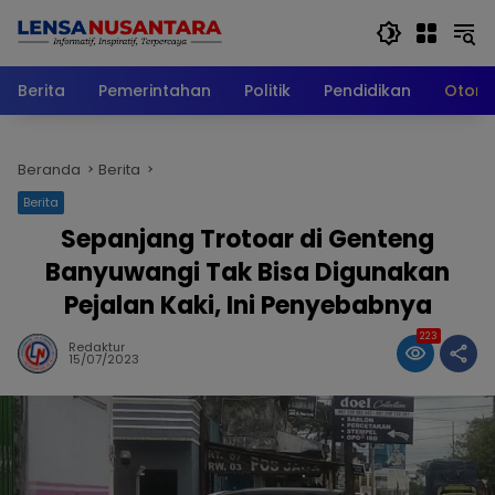
Langsung
ke
konten
Berita
Pemerintahan
Politik
Pendidikan
Otomo
Beranda
Berita
Berita
Sepanjang Trotoar di Genteng
Banyuwangi Tak Bisa Digunakan
Pejalan Kaki, Ini Penyebabnya
223
Redaktur
15/07/2023