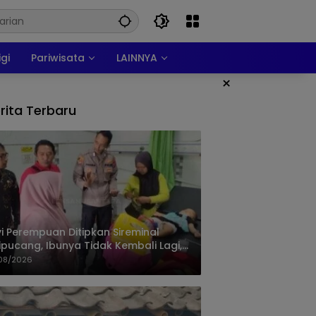
igi
Pariwisata
LAINNYA
×
rita Terbaru
i Perempuan Ditipkan Sireminal
ipucang, Ibunya Tidak Kembali Lagi,
isi Telusuri Keberadaan Orang Tua
08/2026