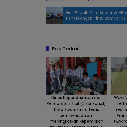
Gus Fawait: Rute Surabaya–B
Penerbangan Pintu Jember ke
Wali Kota
Sawahlunto
Riyanda
Putra
Pos Terkait
menjadi
inspektur
upacara
peringatan
Hari Lahir
Pancasila
dan Hari
Dinas Kependudukan dan
Wakil 
Kebangkitan
Pencatatan Sipil (Disdukcapil)
Jefff
Nasional
Kota Sawahlunto terus
resm
yang digelar
berinovasi dalam
Pram
meningkatkan kepemilikan
(Kwar
di Lapangan