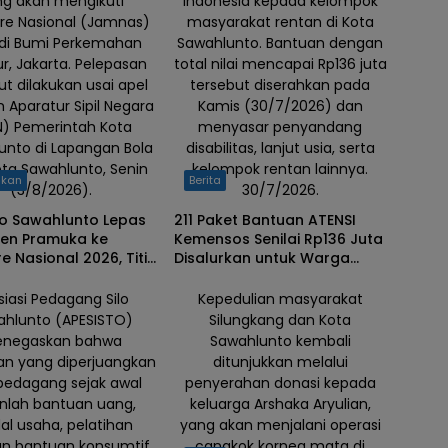
ng akan mengikuti
Indonesia kepada kelompok
e Nasional (Jamnas)
masyarakat rentan di Kota
di Bumi Perkemahan
Sawahlunto. Bantuan dengan
r, Jakarta. Pelepasan
total nilai mencapai Rp136 juta
ut dilakukan usai apel
tersebut diserahkan pada
 Aparatur Sipil Negara
Kamis (30/7/2026) dan
N) Pemerintah Kota
menyasar penyandang
unto di Lapangan Bola
disabilitas, lanjut usia, serta
ota Sawahlunto, Senin
kelompok rentan lainnya.
ikan
Berita
(3/8/2026).
30/7/2026.
 Sawahlunto Lepas
211 Paket Bantuan ATENSI
gen Pramuka ke
Kemensos Senilai Rp136 Juta
 Nasional 2026, Titip
Disalurkan untuk Warga
Jaga Nama Baik
Rentan di Sawahlunto
siasi Pedagang Silo
Kepedulian masyarakat
ahlunto (APESISTO)
Silungkang dan Kota
negaskan bahwa
Sawahlunto kembali
an yang diperjuangkan
ditunjukkan melalui
pedagang sejak awal
penyerahan donasi kepada
nlah bantuan uang,
keluarga Arshaka Aryulian,
l usaha, pelatihan
yang akan menjalani operasi
n bantuan konsumtif
cangkok kornea mata di