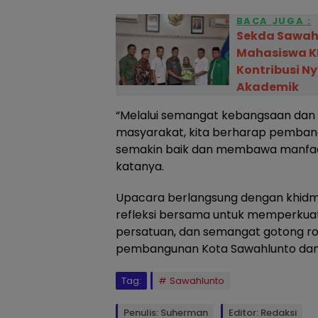
BACA JUGA :
Sekda Sawahl
Mahasiswa K
Kontribusi Ny
Akademik
“Melalui semangat kebangsaan dan
masyarakat, kita berharap pemban
semakin baik dan membawa manfaat
katanya.
Upacara berlangsung dengan khid
refleksi bersama untuk memperkua
persatuan, dan semangat gotong 
pembangunan Kota Sawahlunto dan
Tag:
Sawahlunto
Penulis: Suherman
Editor: Redaksi