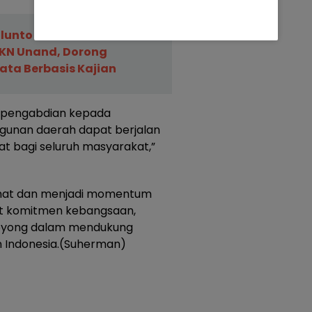
unto Terima 218
KN Unand, Dorong
ata Berbasis Kajian
 pengabdian kepada
gunan daerah dapat berjalan
 bagi seluruh masyarakat,”
mat dan menjadi momentum
t komitmen kebangsaan,
royong dalam mendukung
 Indonesia.(Suherman)