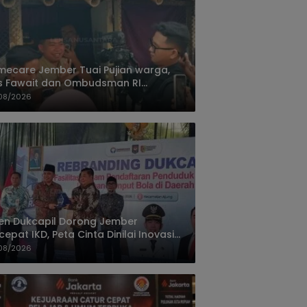
ecare Jember Tuai Pujian warga,
s Fawait dan Ombudsman RI
ksikan Layanan Kesehatan Rumah
08/2026
ien
jen Dukcapil Dorong Jember
cepat IKD, Peta Cinta Dinilai Inovasi
ayanan Terbaik
08/2026