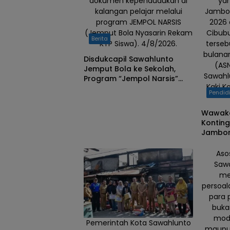
dokumen kependudukan di
ya
Ombilin,
kalangan pelajar melalui
Jambor
Senin
program JEMPOL NARSIS
2026 
(1/6/2026).
(Jemput Bola Nyasarin Rekam
Cibubu
Berita
KTP Siswa). 4/8/2026.
terseb
bulanan
Disdukcapil Sawahlunto
(AS
Jemput Bola ke Sekolah,
Sawahl
Program “Jempol Narsis”
Kaki K
Permudah Perekaman KTP-el
Pendid
Siswa
Wawako
Kontin
Jambore
Pesan 
Daerah
Aso
Saw
me
persoal
para 
buka
moda
Pemerintah Kota Sawahlunto
maupu