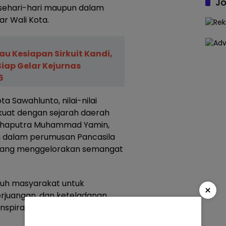
Jo
sehari-hari maupun dalam
r Wali Kota.
jau Kesiapan Sirkuit Kandi,
iap Gelar Kejurnas
6
 Sawahlunto, nilai-nilai
 kuat dengan sejarah daerah
Mahaputra Muhammad Yamin,
g dalam perumusan Pancasila
h yang menggelorakan semangat
uruh masyarakat untuk
×
rjuangan, dan keteladanan
nspirasi dalam pembangunan