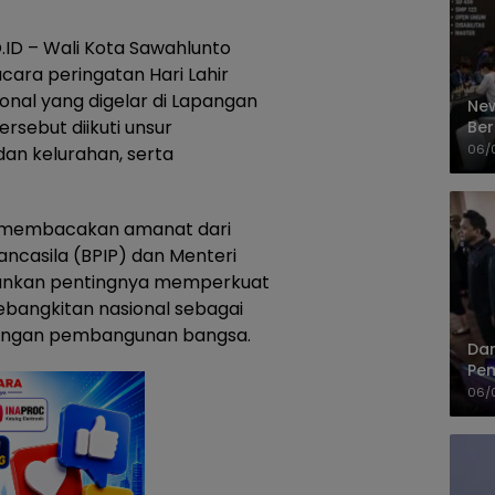
D – Wali Kota Sawahlunto
cara peringatan Hari Lahir
onal yang digelar di Lapangan
New
ersebut diikuti unsur
Ber
Cep
06/
an kelurahan, serta
a membacakan amanat dari
ncasila (BPIP) dan Menteri
kankan pentingnya memperkuat
kebangkitan nasional sebagai
tangan pembangunan bangsa.
Dan
Pem
PP
06/