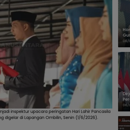
Hom
Gu
Sa
06/
Pas
Dir
Per
Pel
06/
jadi inspektur upacara peringatan Hari Lahir Pancasila
g digelar di Lapangan Ombilin, Senin (1/6/2026).