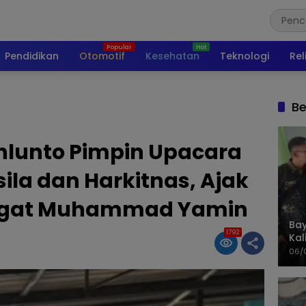
Pendidikan
Otomotif
Kesehatan
Teknologi
Rel
Be
hlunto Pimpin Upacara
sila dan Harkitnas, Ajak
ngat Muhammad Yamin
Bay
1792
Kal
Pol
06/