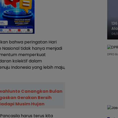
136
Ala
Ba
06/
kan bahwa peringatan Hari
n Nasional tidak hanya menjadi
 momentum memperkuat
DPRD B
daran kolektif dalam
uju Indonesia yang lebih maju,
awahlunto Canangkan Bulan
egaskan Gerakan Bersih
Hadapi Musim Hujan
Pancasila harus terus kita