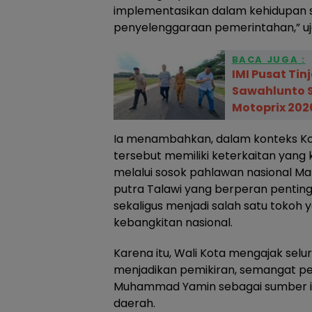
implementasikan dalam kehidupan 
penyelenggaraan pemerintahan,” uja
BACA JUGA :
IMI Pusat Tin
Sawahlunto S
Motoprix 202
Ia menambahkan, dalam konteks Kota
tersebut memiliki keterkaitan yang
melalui sosok pahlawan nasional 
putra Talawi yang berperan pentin
sekaligus menjadi salah satu toko
kebangkitan nasional.
Karena itu, Wali Kota mengajak sel
menjadikan pemikiran, semangat pe
Muhammad Yamin sebagai sumber i
daerah.