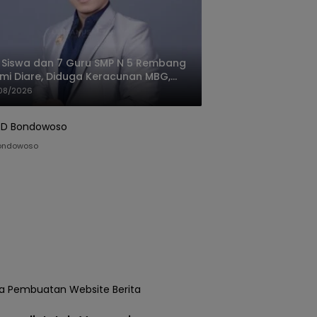
 Siswa dan 7 Guru SMP N 5 Rembang
mi Diare, Diduga Keracunan MBG,
gas: Harus Tanggung Jawab
08/2026
ondowoso