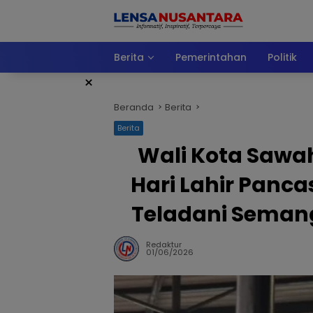
Langsung
ke
konten
Berita
Pemerintahan
Politik
×
Beranda
Berita
Berita
Wali Kota Sawa
Hari Lahir Panca
Teladani Sema
Redaktur
01/06/2026