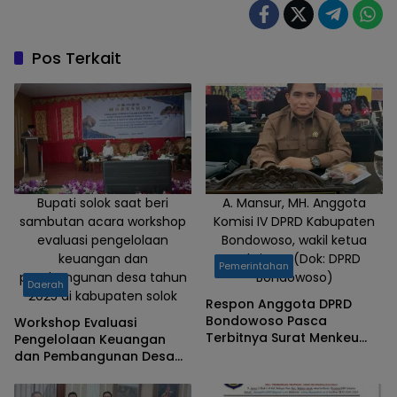
Pos Terkait
Bupati solok saat beri
A. Mansur, MH. Anggota
sambutan acara workshop
Komisi IV DPRD Kabupaten
evaluasi pengelolaan
Bondowoso, wakil ketua
keuangan dan
Fraksi PKB. (Dok: DPRD
Pemerintahan
pembangunan desa tahun
Bondowoso)
Daerah
2025 di kabupaten solok
Respon Anggota DPRD
Bondowoso Pasca
Workshop Evaluasi
Terbitnya Surat Menkeu
Pengelolaan Keuangan
Terkait Syarat Pencairan
dan Pembangunan Desa
Dana Desa Tahap II
Tahun 2025 di Kabupaten
Solok