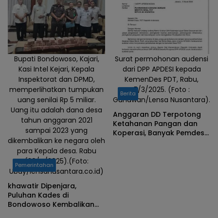
Bupati Bondowoso, Kajari,
Surat permohonan audensi
Kasi Intel Kejari, Kepala
dari DPP APDESI kepada
Inspektorat dan DPMD,
KemenDes PDT, Rabu,
memperlihatkan tumpukan
5/3/2025. (Foto :
Berita
uang senilai Rp 5 miliar.
Gunawan/Lensa Nusantara).
Uang itu adalah dana desa
Anggaran DD Terpotong
tahun anggaran 2021
Ketahanan Pangan dan
sampai 2023 yang
Koperasi, Banyak Pemdes
dikembalikan ke negara oleh
di Banjarnegara Pada
para Kepala desa. Rabu
Kelabakan
(30/4/2025).(Foto:
Pemerintahan
Ubay/lensanusantara.co.id)
khawatir Dipenjara,
Puluhan Kades di
Bondowoso Kembalikan
Uang Dana Desa Sebesar 5