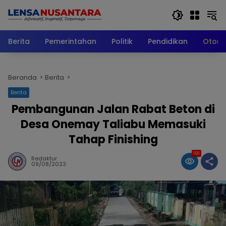
Langsung
ke
konten
Berita
Pemerintahan
Politik
Pendidikan
Otomo
Beranda
Berita
Berita
Pembangunan Jalan Rabat Beton di
Desa Onemay Taliabu Memasuki
Tahap Finishing
191
Redaktur
09/08/2023