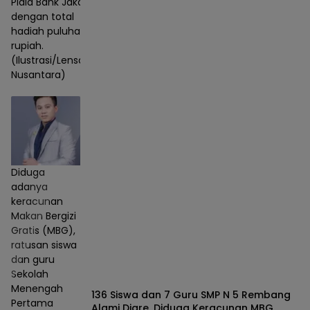
Piala Bank Jakarta
dengan total
hadiah puluhan juta
rupiah.
(Ilustrasi/Lensa
Nusantara)
Diduga
adanya
keracunan
Makan Bergizi
Gratis (MBG),
ratusan siswa
dan guru
Sekolah
Menengah
136 Siswa dan 7 Guru SMP N 5 Rembang
Pertama
Alami Diare, Diduga Keracunan MBG,