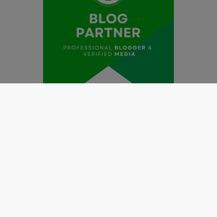
Redaksi
Pedoman Media Siber
Kode Etik Jurnalistik
Perlindungan Profesi Wartawan
Info Iklan