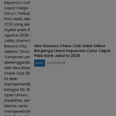
Kejuaraan Catur
Cepat Pelajar dan
Umum Terbuka
Piala Bank Jakarta
2026 yang akan
digelar pada 8–9
Agustus 2026 di
Lobby Utama Mall
New Bassura Chess Club Gelar Debut
Bassura City,
Bergengsi Lewat Kejuaraan Catur Cepat
Jakarta Timur.
Piala Bank Jakarta 2026
Turnamen yang
diselenggarakan
Berita
06/08/2026
oleh New Bassura
Chess Club (BCC)
ini akan
mempertandingkan
kategori SD, SMP,
Open Umum,
Disabilitas, dan
Master, serta
memperebutkan