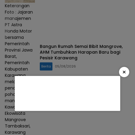
Keterangan
Foto : Jajaran
manajemen
PT Astra
Honda Motor
bersama
Pemerintah
Bangun Rumah Semai Bibit Mangrove,
Provinsi Jawa
AHM Tumbuhkan Harapan Baru bagi
Barat,
Pesisir Karawang
Pemerintah
Berita
05/08/2026
Kabupaten
×
Karawang
melakukan
penanaman
pohon
mangrove di
Kawasan
Ekowisata
Mangrove
Tambaksari,
Karawang