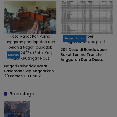
Miliar
Foto: Rapat Pari Purna
Sumber:
Pemerintahan
anggaran pendapatan dan
djpk.kemenkeu.go.id.
belanja Nagari Cubadak
209 Desa di Bondowoso
Barat (24/2). (Foto: Yogi
Bakal Terima Transfer
Daerah
Kaur Keuangan NCB)
Anggaran Dana Desa
Tahun 2025, Berikut
Nagari Cubadak Barat
Rinciannya
Pasaman Siap Anggarkan
20 Persen DD untuk
Program Ketahanan
Pangan
Baca Juga