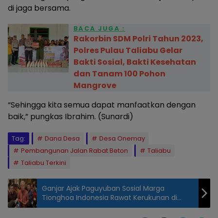
di jaga bersama.
BACA JUGA :
Rakorbin SDM Polri Tahun 2023,
Polres Pulau Taliabu Gelar
Bakti Sosial, Bakti Kesehatan
dan Tanam 100 Pohon
Mangrove
“Sehingga kita semua dapat manfaatkan dengan
baik,” pungkas Ibrahim. (Sunardi)
Tag:
Dana Desa
Desa Onemay
Pembangunan Jalan Rabat Beton
Taliabu
Taliabu Terkini
Ganjar Ajak Paguyuban Sosial Marga
Tionghoa Indonesia Rawat Kerukunan di
Indonesia