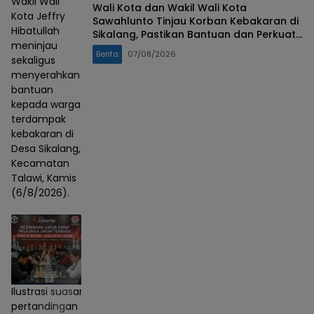
Wakil Wali
Wali Kota dan Wakil Wali Kota
Kota Jeffry
Sawahlunto Tinjau Korban Kebakaran di
Hibatullah
Sikalang, Pastikan Bantuan dan Perkuat
meninjau
Mitigasi Bencana
Berita
07/08/2026
sekaligus
menyerahkan
bantuan
kepada warga
terdampak
kebakaran di
Desa Sikalang,
Kecamatan
Talawi, Kamis
(6/8/2026).
Ilustrasi suasana
pertandingan