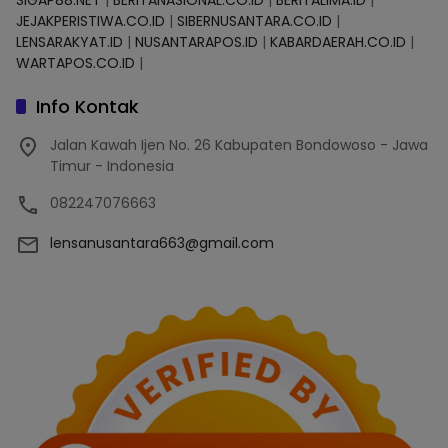
SIGAP88.NET
|
BERITANASIONAL.CO.ID
|
BERITALIMA.ID
|
JEJAKPERISTIWA.CO.ID
|
SIBERNUSANTARA.CO.ID
|
LENSARAKYAT.ID
|
NUSANTARAPOS.ID
|
KABARDAERAH.CO.ID
|
WARTAPOS.CO.ID
|
Info Kontak
Jalan Kawah Ijen No. 26 Kabupaten Bondowoso - Jawa
Timur - Indonesia
082247076663
lensanusantara663@gmail.com