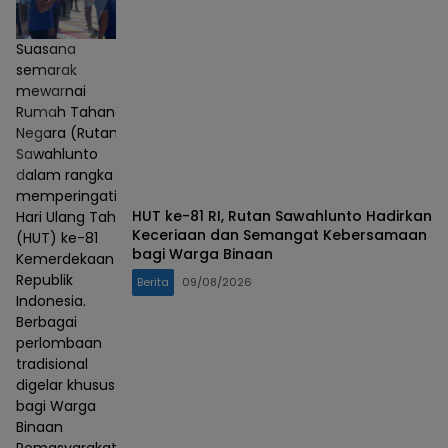
Suasana
semarak
mewarnai
Rumah Tahanan
Negara (Rutan)
Sawahlunto
dalam rangka
memperingati
HUT ke-81 RI, Rutan Sawahlunto Hadirkan
Hari Ulang Tahun
Keceriaan dan Semangat Kebersamaan
(HUT) ke-81
bagi Warga Binaan
Kemerdekaan
Republik
Berita
09/08/2026
Indonesia.
Berbagai
perlombaan
tradisional
digelar khusus
bagi Warga
Binaan
Pemasyarakatan