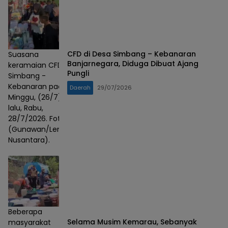
CFD di Desa Simbang – Kebanaran
Suasana
Banjarnegara, Diduga Dibuat Ajang
keramaian CFD
Pungli
Simbang -
Kebanaran pada
Daerah
29/07/2026
Minggu, (26/7)
lalu, Rabu,
28/7/2026. Foto :
(Gunawan/Lensa
Nusantara).
Beberapa
Selama Musim Kemarau, Sebanyak
masyarakat