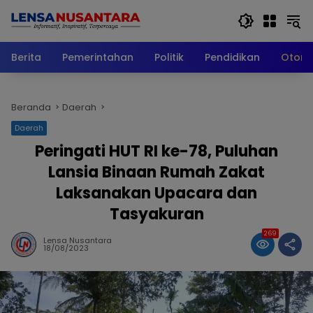
Langsung
ke
konten
Berita
Pemerintahan
Politik
Pendidikan
Otomo
Beranda
Daerah
Daerah
Peringati HUT RI ke-78, Puluhan
Lansia Binaan Rumah Zakat
Laksanakan Upacara dan
Tasyakuran
269
Lensa Nusantara
18/08/2023