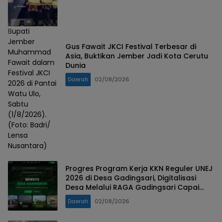
Bupati
Jember
Gus Fawait JKCI Festival Terbesar di
Muhammad
Asia, Buktikan Jember Jadi Kota Cerutu
Fawait dalam
Dunia
Festival JKCI
Daerah
02/08/2026
2026 di Pantai
Watu Ulo,
Sabtu
(1/8/2026).
(Foto: Badri/
Lensa
Nusantara)
Progres Program Kerja KKN Reguler UNEJ
2026 di Desa Gadingsari, Digitalisasi
Desa Melalui RAGA Gadingsari Capai
98% Penyelesaian
Daerah
02/08/2026