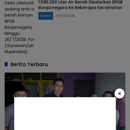
1.595.200 Liter Air Bersih Disalurkan BPDB
Desa Jalatunda
Banjarnegara ke Beberapa Kecamatan
sedang antri air
bersih kiriman
Daerah
27/07/2026
BPDB
Banjarnegara,
Minggu,
26/7/2026. Foto :
(Gunawan/Lensa
Nusantara).
Berita Terbaru
×