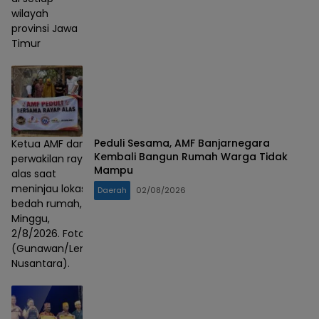
wilayah
provinsi Jawa
Timur
Peduli Sesama, AMF Banjarnegara
Ketua AMF dan
Kembali Bangun Rumah Warga Tidak
perwakilan rayap
Mampu
alas saat
meninjau lokasi
Daerah
02/08/2026
bedah rumah,
Minggu,
2/8/2026. Foto :
(Gunawan/Lensa
Nusantara).