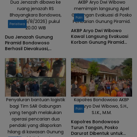
Dua Jenazah dibawa ke
AKBP Aryo Dwi Wibowo
ruang jenazah RS
memimpin langsung Apel
Bhayangkara Bondowos,
Gabungan Evakuasi di Posko
Polri
Rabu (5/8/2026) pukul
Pencarian Gunung Piramid.
Peristiwa
20.00 WIB
AKBP Aryo Dwi Wibowo
Kawal Langsung Evakuasi
Dua Jenazah Gunung
Korban Gunung Piramid
Piramid Bondowoso
Bondowoso
Berhasil Dievakuasi,
Kapolres Aryo Apresiasi
Tim Gabungan
Penyaluran bantuan logistik
Kapolres Bondowoso AKBP
bagi Tim SAR Gabungan
Dr. Aryo Dwi Wibowo, S.H.,
Polri
yang tengah melakukan
S.I.K., M.M.
operasi pencarian dua
Kapolres Bondowoso
pendaki yang dilaporkan
Turun Tangan, Posko
hilang di kawasan Gunung
Darurat Dibentuk untuk