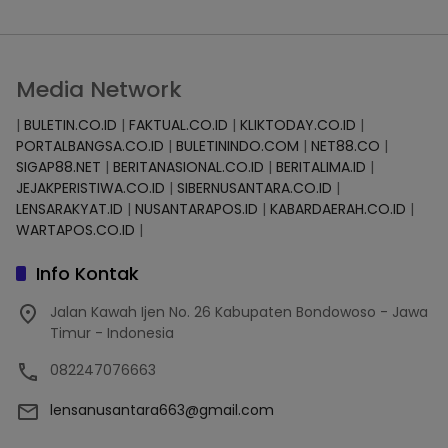
Media Network
|
BULETIN.CO.ID
|
FAKTUAL.CO.ID
|
KLIKTODAY.CO.ID
|
PORTALBANGSA.CO.ID
|
BULETININDO.COM
|
NET88.CO
|
SIGAP88.NET
|
BERITANASIONAL.CO.ID
|
BERITALIMA.ID
|
JEJAKPERISTIWA.CO.ID
|
SIBERNUSANTARA.CO.ID
|
LENSARAKYAT.ID
|
NUSANTARAPOS.ID
|
KABARDAERAH.CO.ID
|
WARTAPOS.CO.ID
|
Info Kontak
Jalan Kawah Ijen No. 26 Kabupaten Bondowoso - Jawa
Timur - Indonesia
082247076663
lensanusantara663@gmail.com