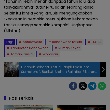
“Tahun ini lebih meriah daripada tahun lalu, ada
tasyakurannya” tutur Niru, salah seorang lansa.
Selain itu lansia yang lain, Siti mengungkapkan
“kegiatan ini semakin menunjukkan kekompakan
Lansia, semoga semakin kompak”. Ungkapnya.
(Mistari)
Tag:
bondowoso
Bondowoso terkini
HUT RI
Kabupaten Bondowoso
Rumah Zakat
Taman Lansia
Wonosari
Didapuk Sebagai Ketua Bappilu NasDem
Sumatera 1, Berikut Arahan Bakhtiar Sibarani
di Padangsidimpuan
Pos Terkait