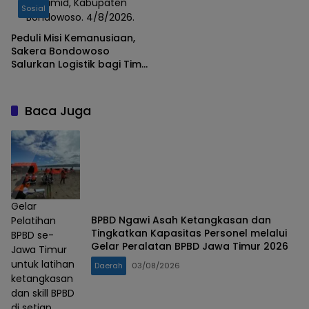
Piramid, Kabupaten
Percepat Pencarian
Sosial
Bondowoso. 4/8/2026.
Pendaki Hilang
Peduli Misi Kemanusiaan,
Sakera Bondowoso
Salurkan Logistik bagi Tim
SAR Gabungan di Gunung
Piramid
Baca Juga
Gelar
BPBD Ngawi Asah Ketangkasan dan
Pelatihan
Tingkatkan Kapasitas Personel melalui
BPBD se-
Gelar Peralatan BPBD Jawa Timur 2026
Jawa Timur
untuk latihan
Daerah
03/08/2026
ketangkasan
dan skill BPBD
di setiap