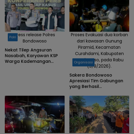
Press release Polres
Proses Evakuasi dua korban
Polri
Bondowoso
dari kawasan Gunung
Piramid, Kecamatan
Nekat Tilep Angsuran
Curahdami, Kabupaten
Nasabah, Karyawan KSP
Bondowoso, pada Rabu
Warga Kademangan
Organisasi
(5/8/2026).
Bondowoso Ditangkap
Polisi
Sakera Bondowoso
Apresiasi Tim Gabungan
yang Berhasil
Mengevakuasi Dua Korban
Gunung Piramid