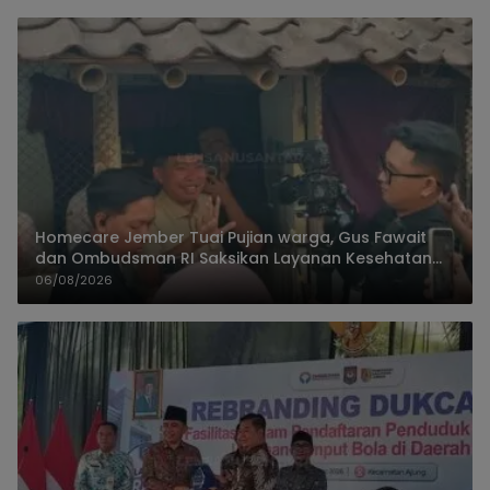
Homecare Jember Tuai Pujian warga, Gus Fawait
dan Ombudsman RI Saksikan Layanan Kesehatan
Rumah Pasien
06/08/2026