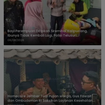
Bayi Perempuan Ditipkan Sireminal Kalipucang,
Ibunya Tidak Kembali Lagi, Polisi Telusuri
Keberadaan Orang Tua
06/08/2026
Homecare Jember Tuai Pujian warga, Gus Fawait
dan Ombudsman RI Saksikan Layanan Kesehatan
Rumah Pasien