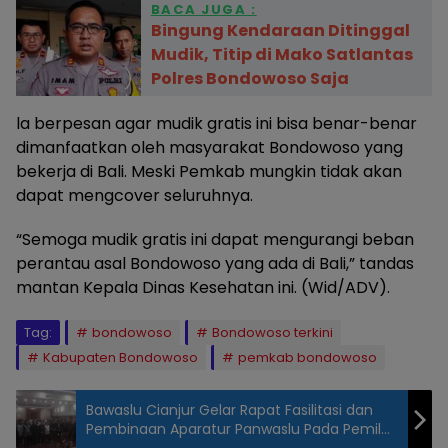
BACA JUGA :
Bingung Kendaraan Ditinggal
Mudik, Titip di Mako Satlantas
Polres Bondowoso Saja
la berpesan agar mudik gratis ini bisa benar-benar
dimanfaatkan oleh masyarakat Bondowoso yang
bekerja di Bali. Meski Pemkab mungkin tidak akan
dapat mengcover seluruhnya.
“Semoga mudik gratis ini dapat mengurangi beban
perantau asal Bondowoso yang ada di Bali,” tandas
mantan Kepala Dinas Kesehatan ini. (Wid/ADV).
Tag:
bondowoso
Bondowoso terkini
Kabupaten Bondowoso
pemkab bondowoso
Bawaslu Cianjur Gelar Rapat Fasilitasi dan
Pembinaan Aparatur Panwaslu Pada Pemilu
Tahun 2024