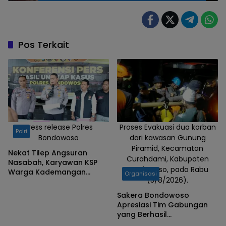
Pos Terkait
Press release Polres
Proses Evakuasi dua korban
Polri
Bondowoso
dari kawasan Gunung
Piramid, Kecamatan
Nekat Tilep Angsuran
Curahdami, Kabupaten
Nasabah, Karyawan KSP
Bondowoso, pada Rabu
Warga Kademangan
Organisasi
(5/8/2026).
Bondowoso Ditangkap
Polisi
Sakera Bondowoso
Apresiasi Tim Gabungan
yang Berhasil
Mengevakuasi Dua Korban