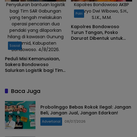
Penyaluran bantuan logistik
Kapolres Bondowoso AKBP
bagi Tim SAR Gabungan
Dr. Aryo Dwi Wibowo, S.H.,
Polri
yang tengah melakukan
S.I.K., M.M.
operasi pencarian dua
Kapolres Bondowoso
pendaki yang dilaporkan
Turun Tangan, Posko
hilang di kawasan Gunung
Darurat Dibentuk untuk
Piramid, Kabupaten
Percepat Pencarian
Sosial
Bondowoso. 4/8/2026.
Pendaki Hilang
Peduli Misi Kemanusiaan,
Sakera Bondowoso
Salurkan Logistik bagi Tim
SAR Gabungan di Gunung
Piramid
Baca Juga
Probolinggo Bebas Rokok Ilegal: Jangan
Beli, Jangan Jual, Jangan Edarkan!
Advertorial
08/07/2026