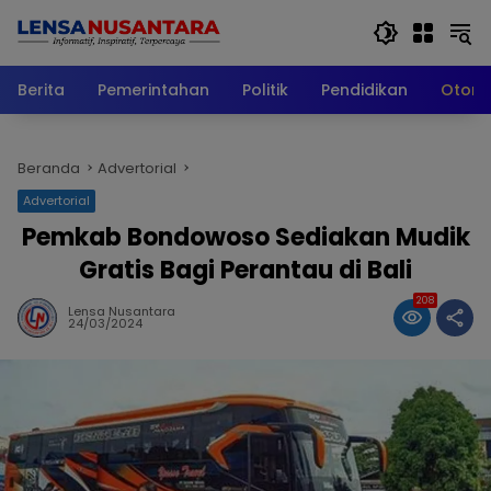
Langsung
ke
konten
Berita
Pemerintahan
Politik
Pendidikan
Otomo
Beranda
Advertorial
Advertorial
Pemkab Bondowoso Sediakan Mudik
Gratis Bagi Perantau di Bali
208
Lensa Nusantara
24/03/2024