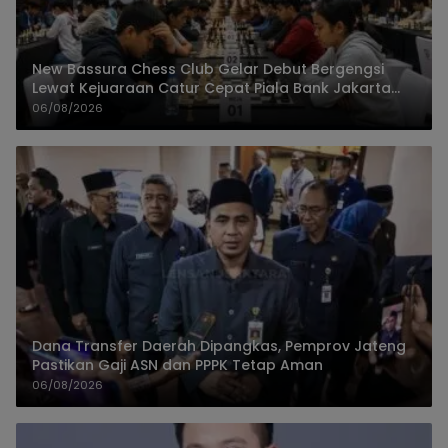
New Bassura Chess Club Gelar Debut Bergengsi
Lewat Kejuaraan Catur Cepat Piala Bank Jakarta
2026
06/08/2026
Dana Transfer Daerah Dipangkas, Pemprov Jateng
Pastikan Gaji ASN dan PPPK Tetap Aman
06/08/2026