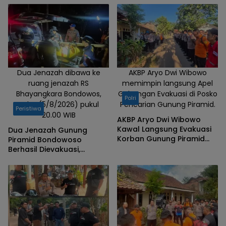
Gunung Piramid
Dua Jenazah dibawa ke
AKBP Aryo Dwi Wibowo
ruang jenazah RS
memimpin langsung Apel
Bhayangkara Bondowos,
Gabungan Evakuasi di Posko
Polri
Rabu (5/8/2026) pukul
Pencarian Gunung Piramid.
Peristiwa
20.00 WIB
AKBP Aryo Dwi Wibowo
Kawal Langsung Evakuasi
Dua Jenazah Gunung
Korban Gunung Piramid
Piramid Bondowoso
Bondowoso
Berhasil Dievakuasi,
Kapolres Aryo Apresiasi
Tim Gabungan