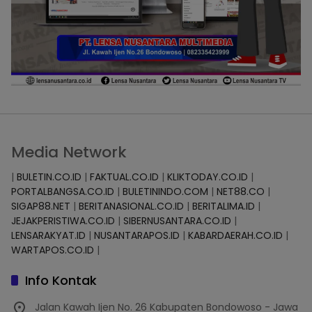
Media Network
|
BULETIN.CO.ID
|
FAKTUAL.CO.ID
|
KLIKTODAY.CO.ID
|
PORTALBANGSA.CO.ID
|
BULETININDO.COM
|
NET88.CO
|
SIGAP88.NET
|
BERITANASIONAL.CO.ID
|
BERITALIMA.ID
|
JEJAKPERISTIWA.CO.ID
|
SIBERNUSANTARA.CO.ID
|
LENSARAKYAT.ID
|
NUSANTARAPOS.ID
|
KABARDAERAH.CO.ID
|
WARTAPOS.CO.ID
|
Info Kontak
Jalan Kawah Ijen No. 26 Kabupaten Bondowoso - Jawa